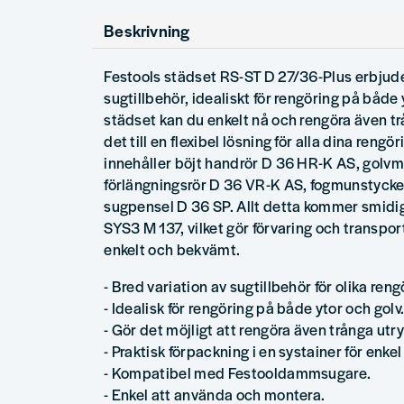
Beskrivning
Festools städset RS-ST D 27/36-Plus erbjude
sugtillbehör, idealiskt för rengöring på både
städset kan du enkelt nå och rengöra även t
det till en flexibel lösning för alla dina reng
innehåller böjt handrör D 36 HR-K AS, gol
förlängningsrör D 36 VR-K AS, fogmunstyck
sugpensel D 36 SP. Allt detta kommer smidig
SYS3 M 137, vilket gör förvaring och transpor
enkelt och bekvämt.
- Bred variation av sugtillbehör för olika ren
- Idealisk för rengöring på både ytor och golv
- Gör det möjligt att rengöra även trånga ut
- Praktisk förpackning i en systainer för enke
- Kompatibel med Festooldammsugare.
- Enkel att använda och montera.