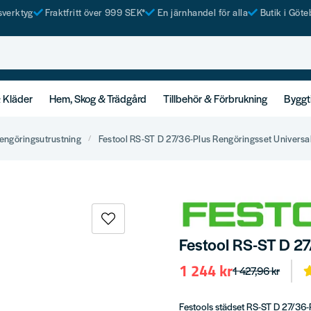
tsverktyg
Fraktfritt över 999 SEK*
En järnhandel för alla
Butik i Göte
& Kläder
Hem, Skog & Trädgård
Tillbehör & Förbrukning
Byggt
engöringsutrustning
Festool RS-ST D 27/36-Plus Rengöringsset Universa
Festool RS-ST D 27
1 244 kr
1 427,96 kr
Festools städset RS-ST D 27/36-P