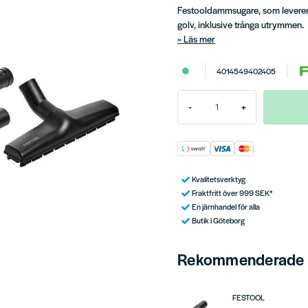
Festooldammsugare, som levereras
golv, inklusive trånga utrymmen.
Läs mer
4014549402405
-
+
Kvalitetsverktyg
Fraktfritt över 999 SEK*
En järnhandel för alla
Butik i Göteborg
Rekommenderade t
FESTOOL