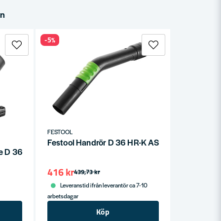
in
-5%
FESTOOL
Festool Handrör D 36 HR-K AS
e D 36 PD
416 kr
439,73 kr
Leveranstid ifrån leverantör ca 7-10
arbetsdagar
Köp