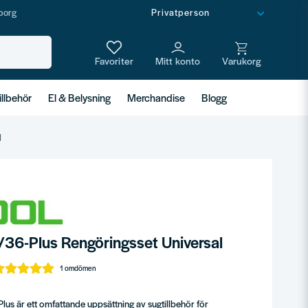
borg
illbehör
El & Belysning
Merchandise
Blogg
l
/36-Plus Rengöringsset Universal
1 omdömen
lus är ett omfattande uppsättning av sugtillbehör för