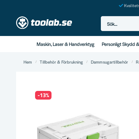
Kvalite
Sök...
Maskin, Laser & Handverktyg
Personligt Skydd 
Hem
Tillbehör & Förbrukning
Dammsugartillbehör
R
-
13
%