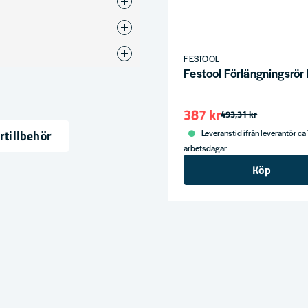
FESTOOL
Festool Förlängningsrör
387 kr
493,31 kr
tillbehör
Leveranstid ifrån leverantör ca
ress
arbetsdagar
Köp