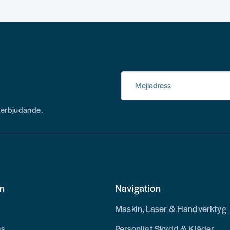
Mejladress
h erbjudande.
on
Navigation
Maskin, Laser & Handverktyg
ss
Personligt Skydd & Kläder