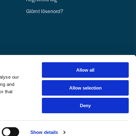
Glömt lösenord?
Allow all
alyse our
ing and
Allow selection
r that
Deny
Copyright © 2025 Toolab Verktyg AB.
Alla rättigheter reserverade.
Show details