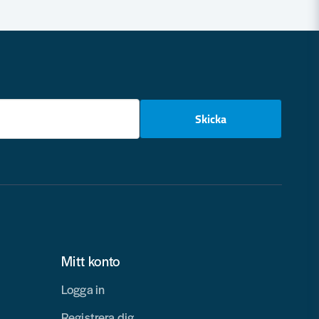
email
Skicka
Mitt konto
Logga in
Registrera dig