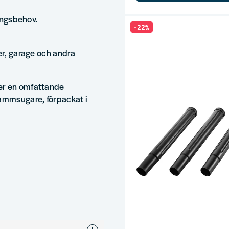
ringsbehov.
-22%
er, garage och andra
er en omfattande
dammsugare, förpackat i