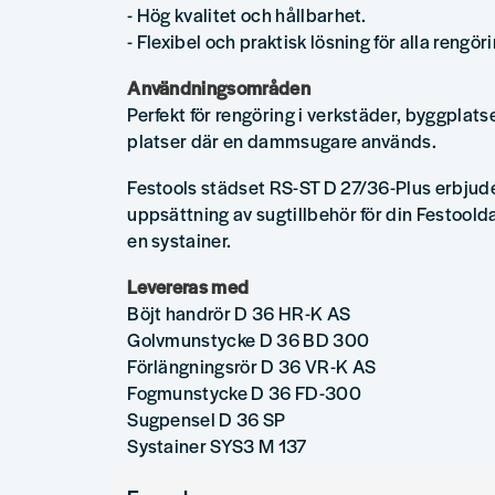
- Hög kvalitet och hållbarhet.
- Flexibel och praktisk lösning för alla rengö
Användningsområden
Perfekt för rengöring i verkstäder, byggplats
platser där en dammsugare används.
Festools städset RS-ST D 27/36-Plus erbjud
uppsättning av sugtillbehör för din Festool
en systainer.
Levereras med
Böjt handrör D 36 HR-K AS
Golvmunstycke D 36 BD 300
Förlängningsrör D 36 VR-K AS
Fogmunstycke D 36 FD-300
Sugpensel D 36 SP
Systainer SYS3 M 137