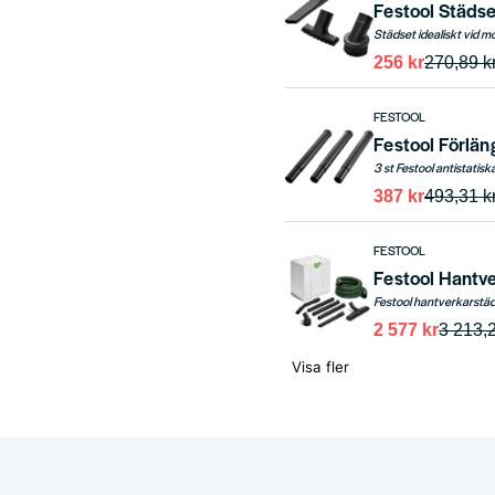
Festool Städs
256 kr
270,89 k
FESTOOL
Festool Förlän
3 st Festool antistati
387 kr
493,31 k
FESTOOL
Festool Hantv
2 577 kr
3 213,2
Visa fler