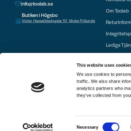
info@toolab.se
Om Toolab
Butiken i Högsbo
Victor Hasselbladsgata 10, Västra Frölunda
Returinfor
Integritetsp
Lediga Tjän
This website uses cookie
We use cookies to personal
traffic. We also share info
analytics partners who may
they’ve collected from your
Consent
Necessary
Selection