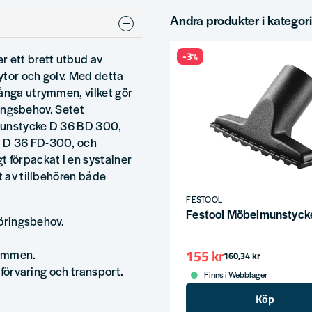
Andra produkter i kategor
-3%
r ett brett utbud av
 ytor och golv. Med detta
rånga utrymmen, vilket gör
öringsbehov. Setet
vmunstycke D 36 BD 300,
e D 36 FD-300, och
t förpackat i en systainer
t av tillbehören både
FESTOOL
Festool Möbelmunstyck
göringsbehov.
.
155 kr
rymmen.
160,34 kr
l förvaring och transport.
Finns i Webblager
Köp