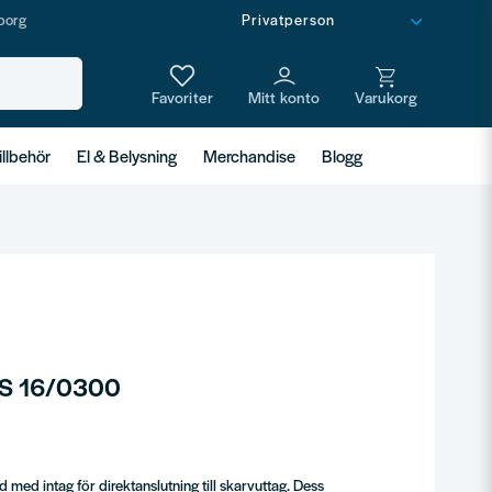
borg
illbehör
El & Belysning
Merchandise
Blogg
US 16/0300
med intag för direktanslutning till skarvuttag. Dess