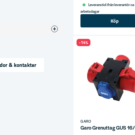
Leveranstid ifrån leverantör ca
arbetsdagar
Köp
-14%
dor & kontakter
ress
GARO
Garo Grenuttag GUS 16