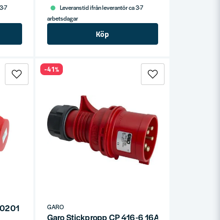
 3-7
Leveranstid ifrån leverantör ca 3-7
arbetsdagar
Köp
-41%
/0201
GARO
Garo Stickpropp CP 416-6 16A IP44