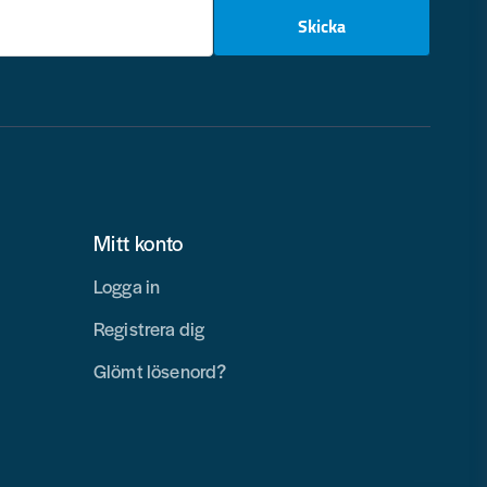
email
Skicka
Mitt konto
Logga in
Registrera dig
Glömt lösenord?