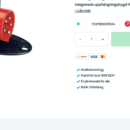
integrerade upphängningsbygel f
Läs mer
7331185207834
-
+
Kvalitetsverktyg
Fraktfritt över 999 SEK*
En järnhandel för alla
Butik i Göteborg