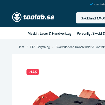
Kvalite
Sök bland 17400+ p
Maskin, Laser & Handverktyg
Personligt Skydd 
Hem
El & Belysning
Skarvsladdar, Kabelvindor & kontak
-
14
%