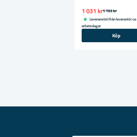
1 031 kr
1 193 kr
Leveranstid ifrån leverantör ca
arbetsdagar
Köp