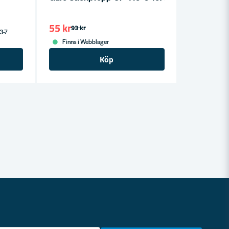
55 kr
93 kr
 3-7
Finns i Webblager
Köp