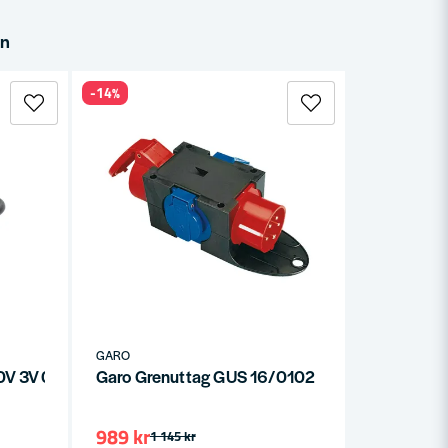
in
-14%
GARO
0V 3V 0,5 M
Garo Grenuttag GUS 16/0102
989 kr
1 145 kr