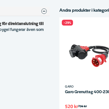
Andra produkter i kategor
-29%
ör direktanslutning till
bygel fungerar även som
GARO
Garo Grenuttag 400-23
520 kr
734 kr