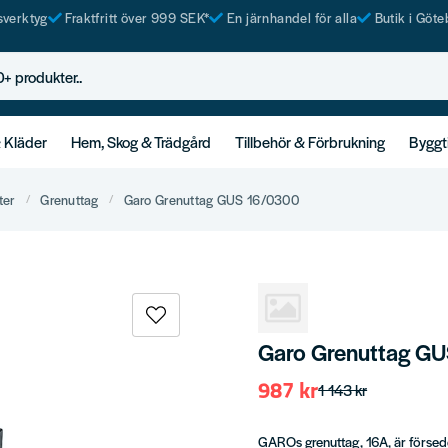
tsverktyg
Fraktfritt över 999 SEK*
En järnhandel för alla
Butik i Göte
rodukter..
& Kläder
Hem, Skog & Trädgård
Tillbehör & Förbrukning
Byggt
ter
Grenuttag
Garo Grenuttag GUS 16/0300
Garo Grenuttag G
987 kr
1 143 kr
GAROs grenuttag, 16A, är försedd 