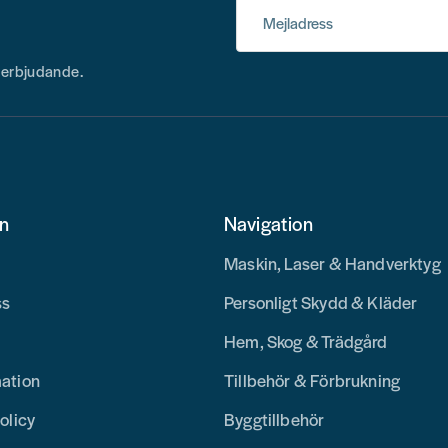
Mejladress
h erbjudande.
on
Navigation
Maskin, Laser & Handverktyg
ss
Personligt Skydd & Kläder
Hem, Skog & Trädgård
mation
Tillbehör & Förbrukning
olicy
Byggtillbehör