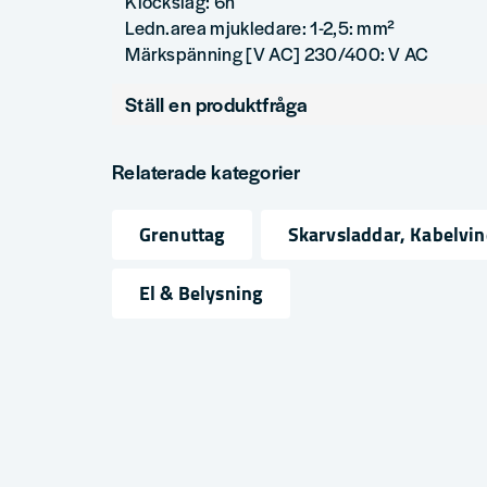
Klockslag: 6h
Ledn.area mjukledare: 1-2,5: mm²
Märkspänning [V AC] 230/400: V AC
Ställ en produktfråga
question
Fråga oss något om denna produkten...
Relaterade kategorier
Grenuttag
Skarvsladdar, Kabelvin
name
email
Namn
Mejlad
El & Belysning
Ja, ni får publicera min fråga