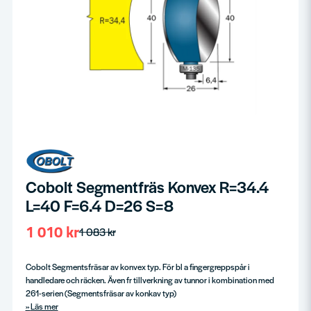
Cobolt Segmentfräs Konvex R=34.4
L=40 F=6.4 D=26 S=8
1 010 kr
1 083 kr
Cobolt Segmentsfräsar av konvex typ. För bl a fingergreppspår i
handledare och räcken. Även fr tillverkning av tunnor i kombination med
261-serien (Segmentsfräsar av konkav typ)
Läs mer