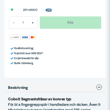
231-400CO
Köp
-
+
Kvalitetsverktyg
Fraktfritt över 999 SEK*
En järnhandel för alla
Butik i Göteborg
Beskrivning
Cobolt Segmentsfräsar av konvex typ
För bl a fingergreppspår i handledare och räcken. Även fr
tillverkning av tunnor i kombination med 261-serien