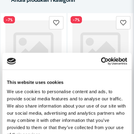
Ja, ni får publicera min fråga
-7%
-7%
Skicka fråga
This website uses cookies
COBOLT
COBOLT
We use cookies to personalise content and ads, to
Cobolt Segmentfräs L=25 F=45 R=18,1 D=22 S=8
Cobolt Segmentfräs L=32 F=6
provide social media features and to analyse our traffic.
We also share information about your use of our site with
771 kr
842 kr
827 kr
903 kr
our social media, advertising and analytics partners who
Leveranstid ifrån leverantör ca
Leveranstid ifrån leverantör ca
may combine it with other information that you’ve
3-7 arbetsdagar
3-7 arbetsdagar
provided to them or that they’ve collected from your use