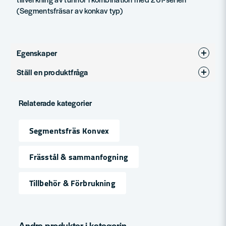
(Segmentsfräsar av konkav typ)
Egenskaper
Ställ en produktfråga
Produkttyp
Segmentfräsar
question
Diameter (mm)
26
Fråga oss något om denna produkten...
Relaterade kategorier
Segmentsfräs Konvex
name
Namn
Frässtål & sammanfogning
Tillbehör & Förbrukning
email
Mejladress
Andra produkter i kategorin