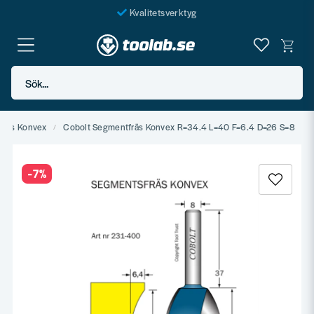
Kvalitetsverktyg
Fraktfritt över 999 SEK*
En järnhandel för alla
Sök...
Butik i Göteborg
fräs Konvex
Cobolt Segmentfräs Konvex R=34.4 L=40 F=6.4 D=26 S=8
-
7
%