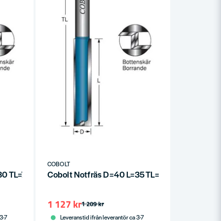
COBOLT
30 TL=72
Cobolt Notfräs D=40 L=35 TL=90
1 127 kr
1 209 kr
 3-7
Leveranstid ifrån leverantör ca 3-7