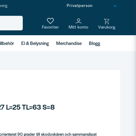
borg
illbehör
El & Belysning
Merchandise
Blogg
27 L=25 TL=63 S=8
, orienterat 90 grader till skodoskären och sammanslipat