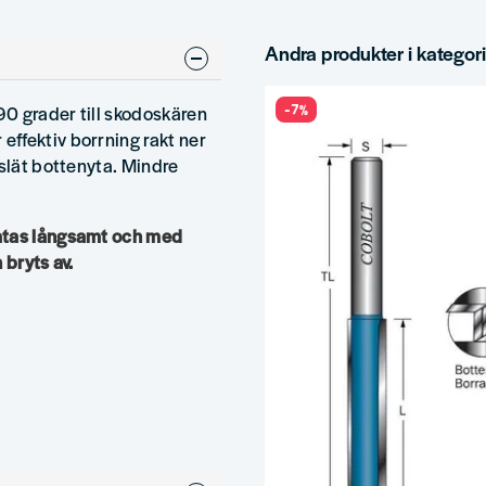
Andra produkter i kategor
-7%
90 grader till skodoskären
ffektiv borrning rakt ner
 slät bottenyta. Mindre
matas långsamt och med
 bryts av.