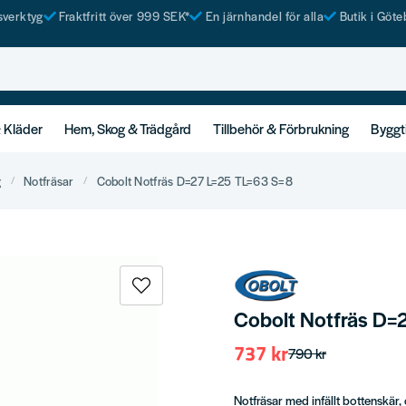
tsverktyg
Fraktfritt över 999 SEK*
En järnhandel för alla
Butik i Göte
& Kläder
Hem, Skog & Trädgård
Tillbehör & Förbrukning
Byggt
g
Notfräsar
Cobolt Notfräs D=27 L=25 TL=63 S=8
Cobolt Notfräs D=
737 kr
790 kr
Notfräsar med infällt bottenskär