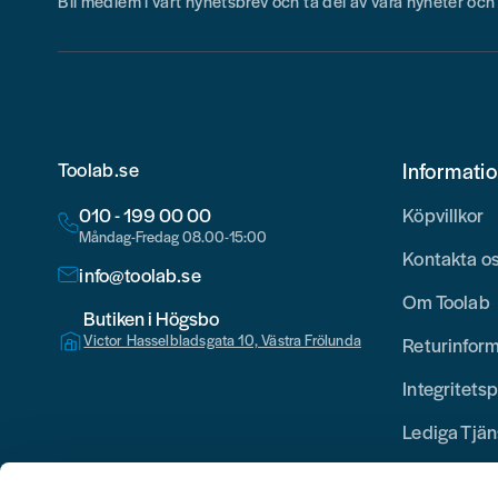
Bli medlem i vårt nyhetsbrev och ta del av våra nyheter oc
Toolab.se
Informati
010 - 199 00 00
Köpvillkor
Måndag-Fredag 08.00-15:00
Kontakta o
info@toolab.se
Om Toolab
Butiken i Högsbo
Victor Hasselbladsgata 10, Västra Frölunda
Returinfor
Integritetsp
Lediga Tjän