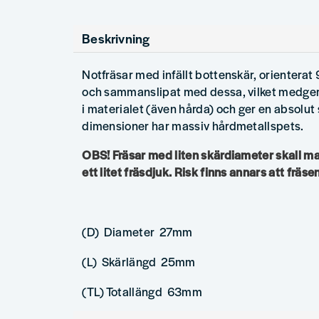
Beskrivning
Notfräsar med infällt bottenskär, orienterat 
och sammanslipat med dessa, vilket medger e
i materialet (även hårda) och ger en absolut
dimensioner har massiv hårdmetallspets.
OBS! Fräsar med liten skärdiameter skall 
ett litet fräsdjuk. Risk finns annars att fräsen
(D) Diameter 27mm
(L) Skärlängd 25mm
(TL) Totallängd 63mm