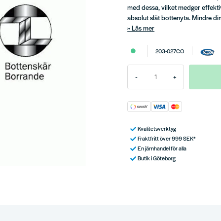
med dessa, vilket medger effektiv
absolut slät bottenyta. Mindre d
Läs mer
203-027CO
-
+
Kvalitetsverktyg
Fraktfritt över 999 SEK*
En järnhandel för alla
Butik i Göteborg