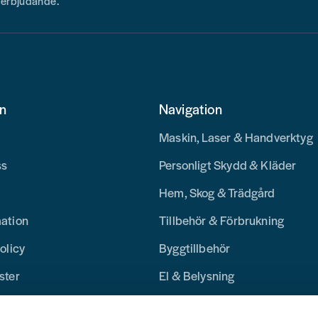
h erbjudande.
on
Navigation
Maskin, Laser & Handverktyg
ss
Personligt Skydd & Kläder
Hem, Skog & Trädgård
mation
Tillbehör & Förbrukning
olicy
Byggtillbehör
ster
El & Belysning
Merchandise