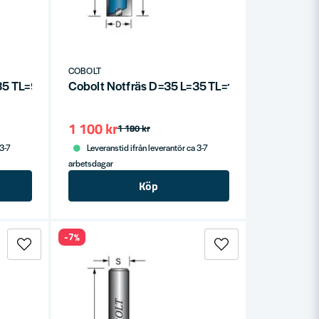
COBOLT
=35 TL=90
Cobolt Notfräs D=35 L=35 TL=100
1 100 kr
1 180 kr
 3-7
Leveranstid ifrån leverantör ca 3-7
arbetsdagar
Köp
-7%