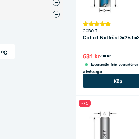
otfräsar
7
COBOLT
Cobolt Notfräs D=25 L
ing
681 kr
730 kr
ress
Leveranstid ifrån leverantör ca
arbetsdagar
Köp
-7%