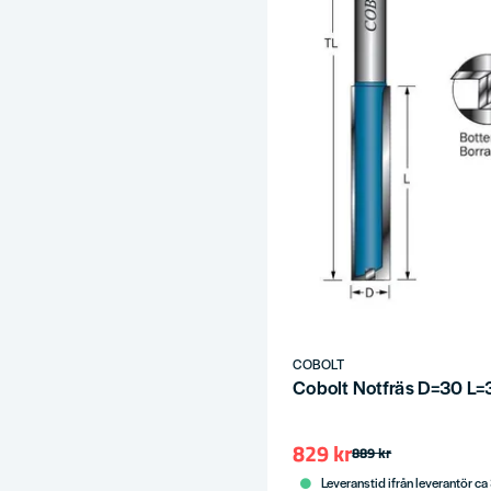
COBOLT
Cobolt Notfräs D=30 L=
829 kr
889 kr
Leveranstid ifrån leverantör ca