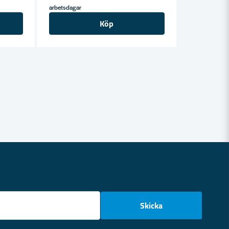
arbetsdagar
Köp
email
Skicka