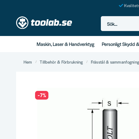
Kvalite
Sök...
Maskin, Laser & Handverktyg
Personligt Skydd 
Hem
Tillbehör & Förbrukning
Frässtål & sammanfognin
-
7
%