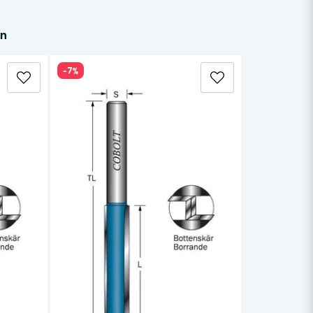
in
-7%