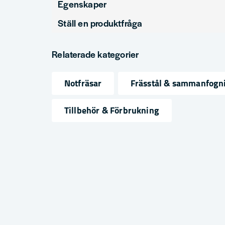
Egenskaper
Ställ en produktfråga
Produkttyp
N
question
Diameter (mm)
2
Fråga oss något om denna produkten...
Relaterade kategorier
Notfräsar
Frässtål & sammanfogn
name
email
Namn
Mejlad
Tillbehör & Förbrukning
Ja, ni får publicera min fråga