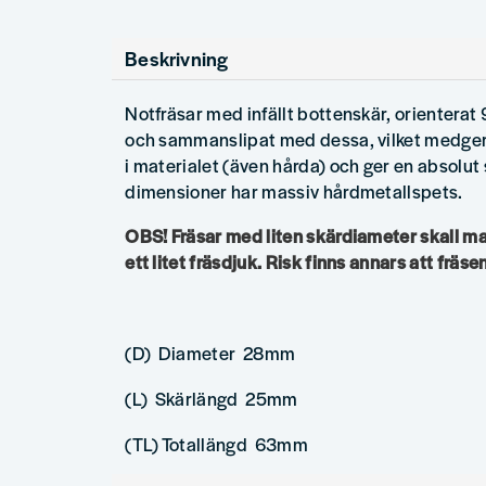
Beskrivning
Notfräsar med infällt bottenskär, orienterat 
och sammanslipat med dessa, vilket medger e
i materialet (även hårda) och ger en absolut
dimensioner har massiv hårdmetallspets.
OBS! Fräsar med liten skärdiameter skall 
ett litet fräsdjuk. Risk finns annars att fräsen
(D) Diameter 28mm
(L) Skärlängd 25mm
(TL) Totallängd 63mm