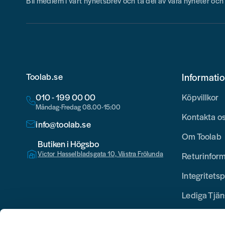
Bli medlem i vårt nyhetsbrev och ta del av våra nyheter oc
Toolab.se
Informati
010 - 199 00 00
Köpvillkor
Måndag-Fredag 08.00-15:00
Kontakta o
info@toolab.se
Om Toolab
Butiken i Högsbo
Victor Hasselbladsgata 10, Västra Frölunda
Returinfor
Integritetsp
Lediga Tjän