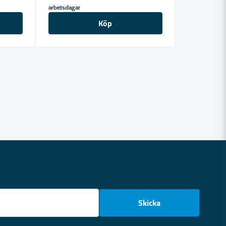
arbetsdagar
Köp
email
Skicka