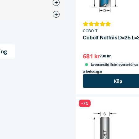
otfräsar
8
COBOLT
Cobolt Notfräs D=25 L
ing
681 kr
730 kr
ress
Leveranstid ifrån leverantör ca
arbetsdagar
Köp
-7%