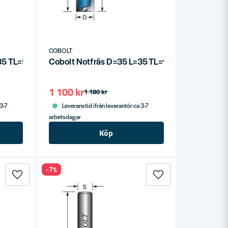
COBOLT
=35 TL=90
Cobolt Notfräs D=35 L=35 TL=100
1 100 kr
1 180 kr
 3-7
Leveranstid ifrån leverantör ca 3-7
arbetsdagar
Köp
-7%