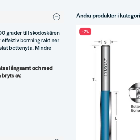
Andra produkter i kategor
-7%
90 grader till skodoskären
ffektiv borrning rakt ner
 slät bottenyta. Mindre
matas långsamt och med
 bryts av.