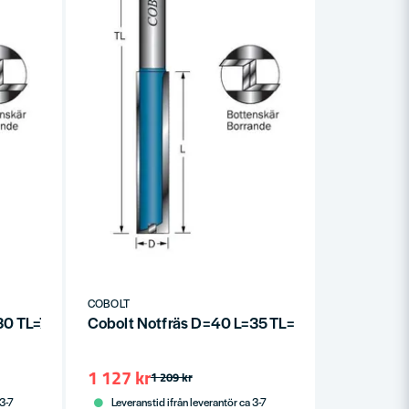
COBOLT
30 TL=72
Cobolt Notfräs D=40 L=35 TL=90
1 127 kr
1 209 kr
 3-7
Leveranstid ifrån leverantör ca 3-7