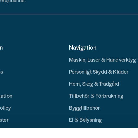
h erbjudande.
on
Navigation
Maskin, Laser & Handverktyg
ss
Personligt Skydd & Kläder
Hem, Skog & Trädgård
mation
Tillbehör & Förbrukning
olicy
Byggtillbehör
ster
El & Belysning
Merchandise