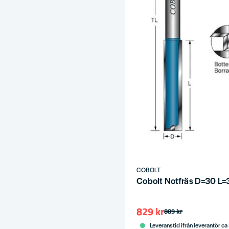
COBOLT
Cobolt Notfräs D=30 L=
829 kr
889 kr
Leveranstid ifrån leverantör ca