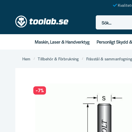
Kvalite
Sök...
Maskin, Laser & Handverktyg
Personligt Skydd 
Hem
Tillbehör & Förbrukning
Frässtål & sammanfognin
-
7
%