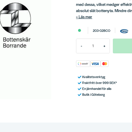
med dessa, vilket medger effektiv
absolut slät bottenyta. Mindre d
Läs mer
203-028CO
-
+
Kvalitetsverktyg
Fraktfritt över 999 SEK*
En järnhandel för alla
Butik i Göteborg