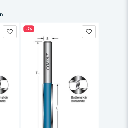
in
-7%