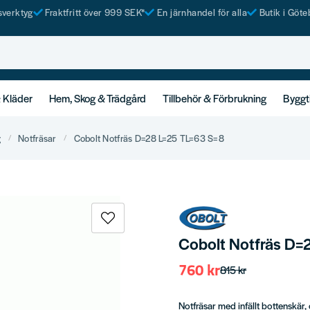
tsverktyg
Fraktfritt över 999 SEK*
En järnhandel för alla
Butik i Göte
& Kläder
Hem, Skog & Trädgård
Tillbehör & Förbrukning
Byggt
g
Notfräsar
Cobolt Notfräs D=28 L=25 TL=63 S=8
Cobolt Notfräs D=
760 kr
815 kr
Notfräsar med infällt bottenskär