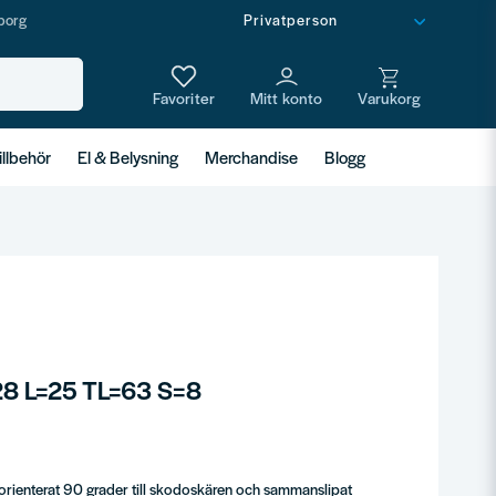
borg
illbehör
El & Belysning
Merchandise
Blogg
28 L=25 TL=63 S=8
, orienterat 90 grader till skodoskären och sammanslipat