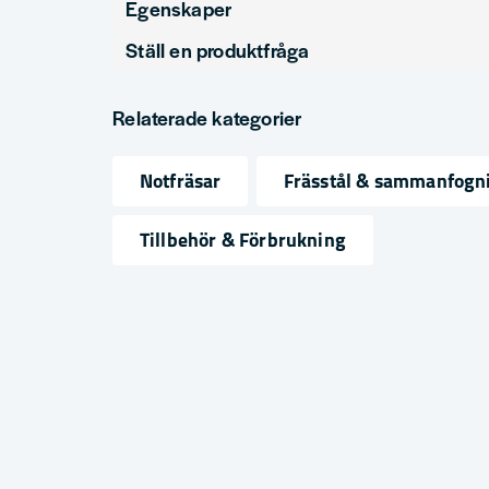
Egenskaper
Ställ en produktfråga
Produkttyp
N
question
Diameter (mm)
2
Fråga oss något om denna produkten...
Relaterade kategorier
Notfräsar
Frässtål & sammanfogn
name
email
Namn
Mejlad
Tillbehör & Förbrukning
Ja, ni får publicera min fråga