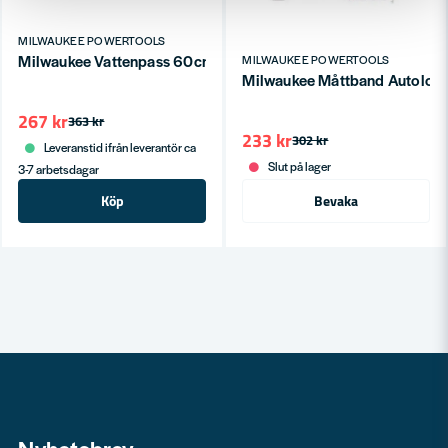
MILWAUKEE POWERTOOLS
Milwaukee Vattenpass 60cm (magnetisk)
MILWAUKEE POWERTOOLS
Milwaukee Måttband Autolock
267 kr
363 kr
233 kr
302 kr
Leveranstid ifrån leverantör ca
Slut på lager
3-7 arbetsdagar
Köp
Bevaka