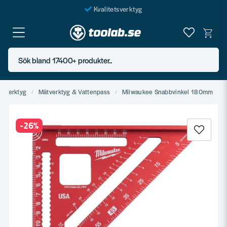
Kvalitetsverktyg
Fraktfritt över 999 SEK*
En järnhandel för alla
Sök bland 17400+ produkter..
Butik i Göteborg
ndverktyg
Mätverktyg & Vattenpass
Milwaukee Snabbvinkel 180mm
-
26
%