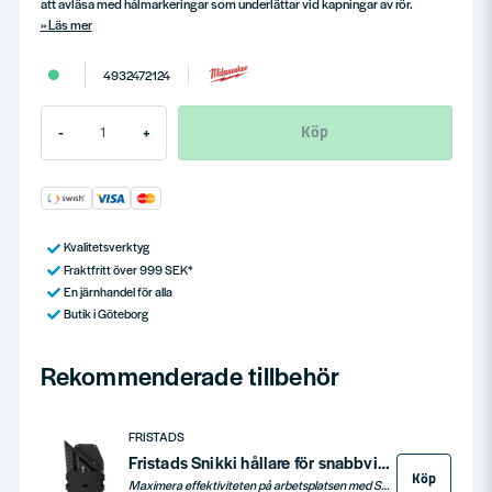
att avläsa med hålmarkeringar som underlättar vid kapningar av rör.
Läs mer
4932472124
Köp
-
+
Kvalitetsverktyg
Fraktfritt över 999 SEK*
En järnhandel för alla
Butik i Göteborg
Rekommenderade tillbehör
FRISTADS
Fristads Snikki hållare för snabbvinkel 9235 PLST
Köp
Maximera effektiviteten på arbetsplatsen med Snikki hållare för snabbvinkel 9235 PLST, utformad för både höger- och vänsterhänta. Lätt, smidig och hållbar.