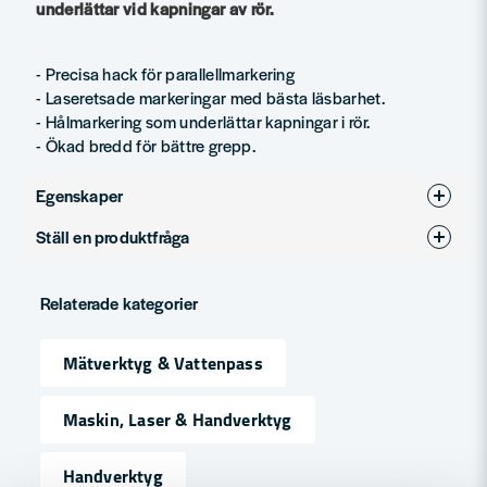
underlättar vid kapningar av rör.
- Precisa hack för parallellmarkering
- Laseretsade markeringar med bästa läsbarhet.
- Hålmarkering som underlättar kapningar i rör.
- Ökad bredd för bättre grepp.
Egenskaper
Ställ en produktfråga
Produkttyp
Vinkelmät
question
Fråga oss något om denna produkten...
Relaterade kategorier
Mätverktyg & Vattenpass
name
Namn
Maskin, Laser & Handverktyg
Handverktyg