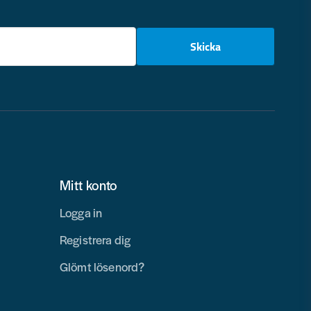
email
Skicka
Mitt konto
Logga in
Registrera dig
Glömt lösenord?