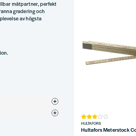
ållbar mätpartner, perfekt
granna gradering och
plevelse av högsta
ion.
HULTAFORS
Hultafors Meterstock C