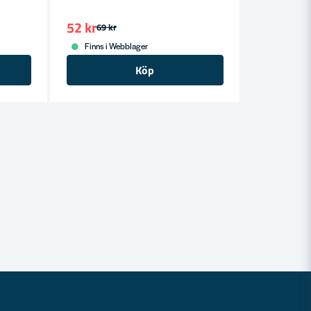
52 kr
69 kr
Finns i Webblager
Köp