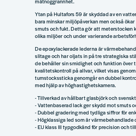
mätnoggrannhet.
Ytan på Hultafors 59 är skyddad av en vatten
bara minskar miljöpåverkan men också ökar
smuts och fukt. Detta gör att meterstocken
olika miljöer och under varierande arbetsför
De epoxylackerade lederna är värmebehandl
slitage och har oljats in på tre strategiska stä
de behåller sin smidighet och funktion över t
kvalitetskontroll på allvar, vilket visas genom
tumstockssticka genomgår en dubbel kontro
med hjälp av höghastighetskamera.
- Tillverkad av hållbart glasbjörk och svenskt 
- Vattenbaserad lack ger skydd mot smuts oc
- Dubbel gradering med tydliga siffror för en
- Högklassiga led som är värmebehandlade 
- EU klass III typgodkänd för precision och till