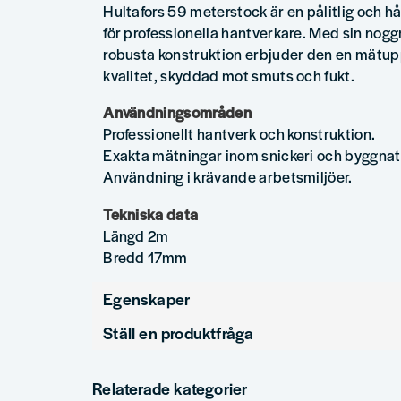
Hultafors 59 meterstock är en pålitlig och h
för professionella hantverkare. Med sin nog
robusta konstruktion erbjuder den en mätup
kvalitet, skyddad mot smuts och fukt.
Användningsområden
Professionellt hantverk och konstruktion.
Exakta mätningar inom snickeri och byggnat
Användning i krävande arbetsmiljöer.
Tekniska data
Längd 2m
Bredd 17mm
Egenskaper
Ställ en produktfråga
Produkttyp
Tumstock/Meterstock
question
Varumärke
Hultafors
Fråga oss något om denna produkten...
Relaterade kategorier