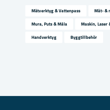
Mätverktyg & Vattenpass
Mät- & 
name
email
Namn
Mejlad
Mura, Puts & Måla
Maskin, Laser
Handverktyg
Byggtillbehör
Ja, ni får publicera min fråga
Skicka fråga