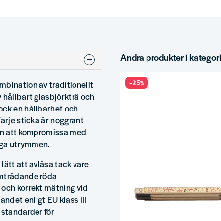
Andra produkter i kategor
-25%
mbination av traditionellt
 hållbart glasbjörkträ och
ock en hållbarhet och
arje sticka är noggrant
tan att kompromissa med
ånga utrymmen.
lätt att avläsa tack vare
amträdande röda
 och korrekt mätning vid
ndet enligt EU klass III
 standarder för