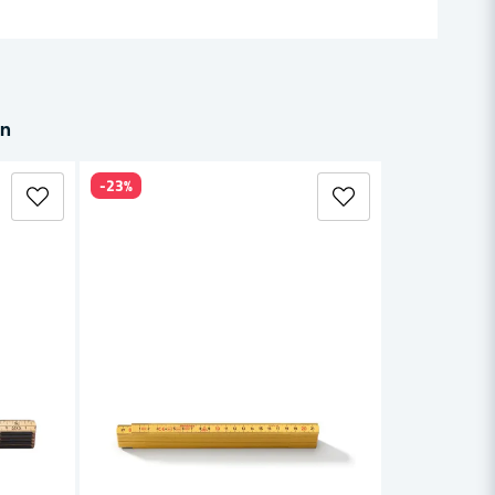
in
-23%