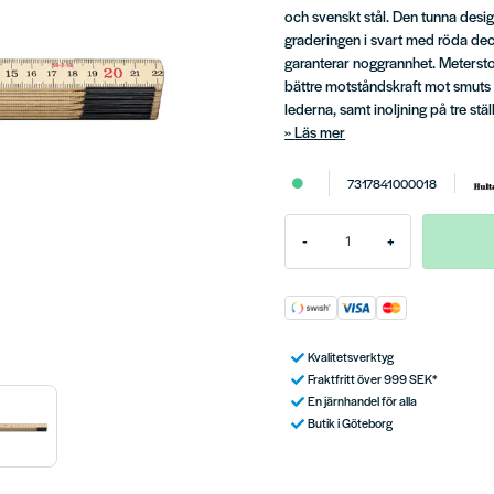
och svenskt stål. Den tunna des
graderingen i svart med röda deci
garanterar noggrannhet. Meterst
bättre motståndskraft mot smut
lederna, samt inoljning på tre stä
Läs mer
7317841000018
-
+
Kvalitetsverktyg
Fraktfritt över 999 SEK*
En järnhandel för alla
Butik i Göteborg