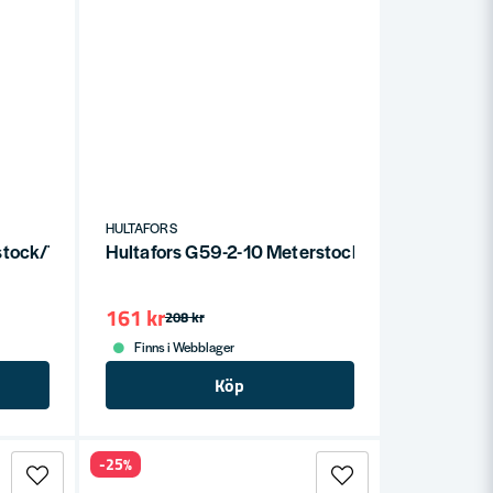
HULTAFORS
erstock/Tumstock tum/mm 61
Hultafors G59-2-10 Meterstock i Glasfiber 2m
161 kr
208 kr
Finns i Webblager
Köp
-25%