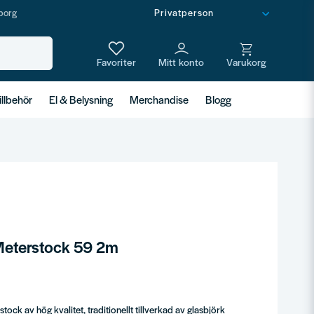
borg
illbehör
El & Belysning
Merchandise
Blogg
 Meterstock 59 2m
tock av hög kvalitet, traditionellt tillverkad av glasbjörk