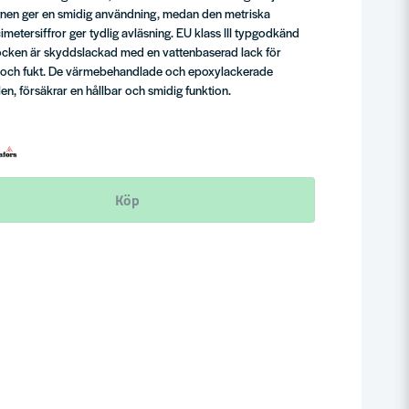
ignen ger en smidig användning, medan den metriska
metersiffror ger tydlig avläsning. EU klass III typgodkänd
ocken är skyddslackad med en vattenbaserad lack för
s och fukt. De värmebehandlade och epoxylackerade
llen, försäkrar en hållbar och smidig funktion.
Köp