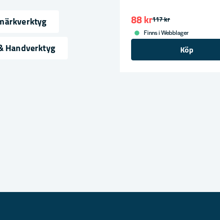
88 kr
117 kr
märkverktyg
Finns i Webblager
ress
 & Handverktyg
Köp