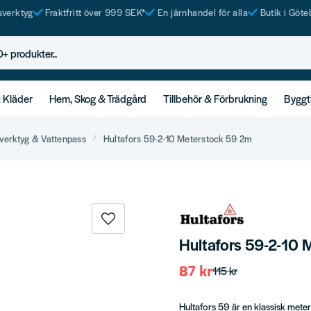
tsverktyg
Fraktfritt över 999 SEK*
En järnhandel för alla
Butik i Göte
rodukter..
& Kläder
Hem, Skog & Trädgård
Tillbehör & Förbrukning
Byggt
verktyg & Vattenpass
Hultafors 59-2-10 Meterstock 59 2m
Hultafors 59-2-10
87 kr
115 kr
Hultafors 59 är en klassisk meters