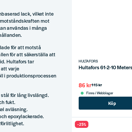
baserad lack, vilket inte
 motståndskraften mot
 kan användas i många
hållanden.
ade för att motstå
llen för att säkerställa att
id. Hultafors tar
HULTAFORS
Hultafors 61-2-10 Met
 att varje
ll i produktionsprocessen
86 kr
115 kr
Finns i Webblager
stål för lång livslängd.
h fukt.
Köp
kel avläsning.
och epoxylackerade.
förlitlighet.
-25%