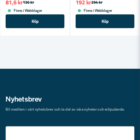
81,6 kr
192 kr
136 kr
294 kr
Finns i Webblager
Finns i Webblager
Köp
Köp
Nyhetsbrev
Bli medlem i vårt nyhetsbrev och ta del av våra nyheter och erbjudande.