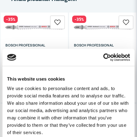
Ja, ni får publicera min fråga
-35%
-35%
BOSCH PROFESSIONAL
BOSCH PROFESSIONAL
Bosch Expert ‘Hardwood 2-side clean’ T 308 BF sticksågblad, 3 
Bosch Expert ‘Hardwood 2-side
Skicka fråga
101 kr
153 kr
155 kr
234 kr
Finns i Webblager
Finns i Webblager
This website uses cookies
Köp
Köp
We use cookies to personalise content and ads, to
provide social media features and to analyse our traffic.
We also share information about your use of our site with
Lagerrensning upp till
-35%
our social media, advertising and analytics partners who
40%
may combine it with other information that you’ve
provided to them or that they’ve collected from your use
of their services.