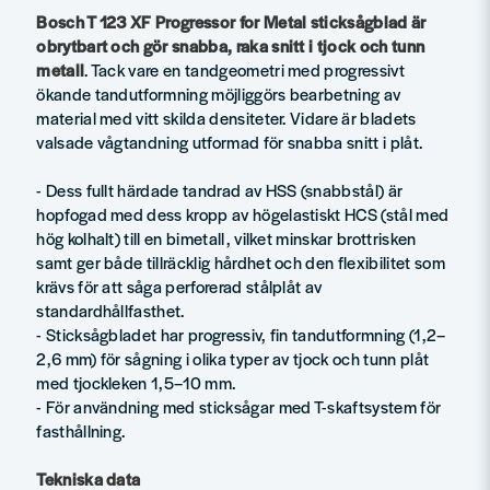
Bosch T 123 XF Progressor for Metal sticksågblad är
obrytbart och gör snabba, raka snitt i tjock och tunn
metall
. Tack vare en tandgeometri med progressivt
ökande tandutformning möjliggörs bearbetning av
material med vitt skilda densiteter. Vidare är bladets
valsade vågtandning utformad för snabba snitt i plåt.
- Dess fullt härdade tandrad av HSS (snabbstål) är
hopfogad med dess kropp av högelastiskt HCS (stål med
hög kolhalt) till en bimetall, vilket minskar brottrisken
samt ger både tillräcklig hårdhet och den flexibilitet som
krävs för att såga perforerad stålplåt av
standardhållfasthet.
- Sticksågbladet har progressiv, fin tandutformning (1,2–
2,6 mm) för sågning i olika typer av tjock och tunn plåt
med tjockleken 1,5–10 mm.
- För användning med sticksågar med T-skaftsystem för
fasthållning.
Tekniska data