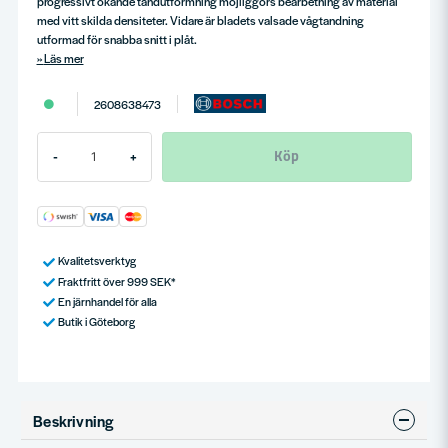
progressivt ökande tandutformning möjliggörs bearbetning av material
med vitt skilda densiteter. Vidare är bladets valsade vågtandning
utformad för snabba snitt i plåt.
Läs mer
2608638473
Köp
-
+
Kvalitetsverktyg
Fraktfritt över 999 SEK*
En järnhandel för alla
Butik i Göteborg
Beskrivning