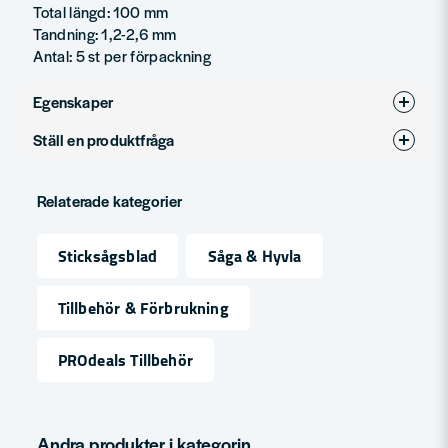
Total längd: 100 mm
Tandning: 1,2-2,6 mm
Antal: 5 st per förpackning
Egenskaper
Ställ en produktfråga
Produkttyp
Sticksågsblad
question
För material
Metall
Fråga oss något om denna produkten...
Relaterade kategorier
Sticksågsblad
Såga & Hyvla
name
Namn
Tillbehör & Förbrukning
PROdeals Tillbehör
email
Mejladress
Andra produkter i kategorin