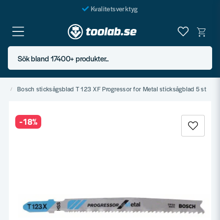
Kvalitetsverktyg
Fraktfritt över 999 SEK*
En järnhandel för alla
Sök bland 17400+ produkter..
Butik i Göteborg
ad
Bosch sticksågsblad T 123 XF Progressor for Metal sticksågblad 5 st
-
18
%