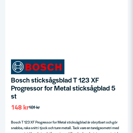
Bosch sticksågsblad T 123 XF
Progressor for Metal sticksågblad 5
st
148 kr
181 kr
Bosch T 123 XF Progressor for Metal sticksågblad är obrytbart och gör
snabba, raka snitt i tjock och tunn metall. Tack vare en tandgeometri med