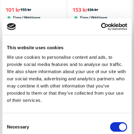
Skicka fråga
101 kr
153 kr
155 kr
234 kr
Finns i Webblager
Finns i Webblager
Köp
Köp
This website uses cookies
Lagerrensning upp till
-35%
40%
We use cookies to personalise content and ads, to
provide social media features and to analyse our traffic.
We also share information about your use of our site with
our social media, advertising and analytics partners who
may combine it with other information that you’ve
provided to them or that they’ve collected from your use
of their services.
Consent
Necessary
Selection