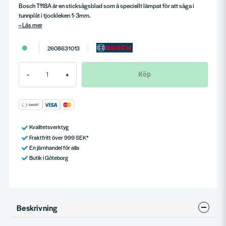
Bosch T118A är en sticksågsblad som ä speciellt lämpat för att såga i
tunnplåt i tjockleken 1-3mm.
Läs mer
2608631013
Köp
-
+
Kvalitetsverktyg
Fraktfritt över 999 SEK*
En järnhandel för alla
Butik i Göteborg
Beskrivning