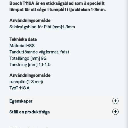
Bosch T118A är en sticksågsblad som ä speciellt
lämpat för att såga i tunnplåt i tjockleken 1-3mm.
Användningsområde
Sticksågsblad för Plåt [mm]1-3mm
Tekniska data
Material HSS
Tandutförande vågformat, fräst
Totallängd [mm] 92
Tandning [mm] 1,1-1,5
Användningsområde
tunnplåt (1-3 mm)
TypT 118 A
Egenskaper
Ställ en produktfråga
Produkttyp
Sticksågsblad
question
För material
Plåt
Fråga oss något om denna produkten...