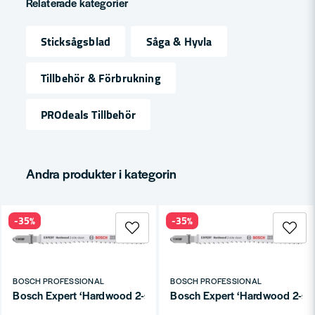
Relaterade kategorier
Sticksågsblad
Såga & Hyvla
name
Namn
Tillbehör & Förbrukning
PROdeals Tillbehör
email
Mejladress
Andra produkter i kategorin
Ja, ni får publicera min fråga
-35%
-35%
BOSCH PROFESSIONAL
BOSCH PROFESSIONAL
Bosch Expert ‘Hardwood 2-side clean’ T 308 BF sticksågblad, 3 
Bosch Expert ‘Hardwood 2-side