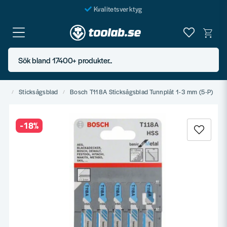
Kvalitetsverktyg
Fraktfritt över 999 SEK*
En järnhandel för alla
Sök bland 17400+ produkter..
Butik i Göteborg
vla
Sticksågsblad
Bosch T118A Sticksågsblad Tunnplåt 1-3 mm (5-P)
-
18
%