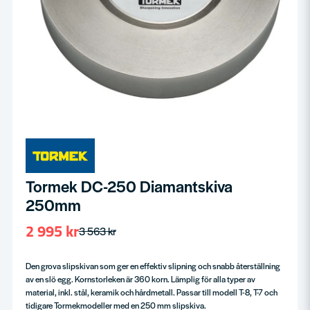
Tormek DC-250 Diamantskiva
250mm
2 995 kr
3 563 kr
Den grova slipskivan som ger en effektiv slipning och snabb återställning
av en slö egg. Kornstorleken är 360 korn. Lämplig för alla typer av
material, inkl. stål, keramik och hårdmetall. Passar till modell T-8, T-7 och
tidigare Tormekmodeller med en 250 mm slipskiva.