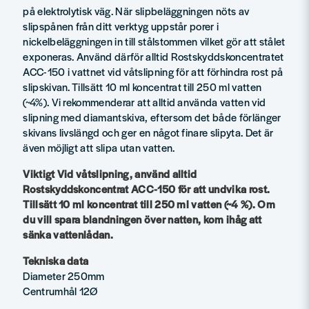
på elektrolytisk väg. När slipbeläggningen nöts av
slipspånen från ditt verktyg uppstår porer i
nickelbeläggningen in till stålstommen vilket gör att stålet
exponeras. Använd därför alltid Rostskyddskoncentratet
ACC-150 i vattnet vid våtslipning för att förhindra rost på
slipskivan. Tillsätt 10 ml koncentrat till 250 ml vatten
(~4%). Vi rekommenderar att alltid använda vatten vid
slipning med diamantskiva, eftersom det både förlänger
skivans livslängd och ger en något finare slipyta. Det är
även möjligt att slipa utan vatten.
Viktigt Vid våtslipning, använd alltid
Rostskyddskoncentrat ACC-150 för att undvika rost.
Tillsätt 10 ml koncentrat till 250 ml vatten (~4 %). Om
du vill spara blandningen över natten, kom ihåg att
sänka vattenlådan.
Tekniska data
Diameter 250mm
Centrumhål 12Ø