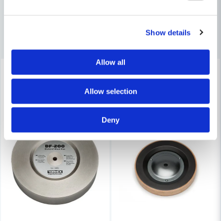
email
Mejladress
Show details
Andra produkter i kategorin
Allow all
-10%
-18%
Ja, ni får publicera min fråga
Allow selection
Deny
Skicka fråga