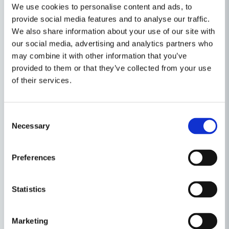
We use cookies to personalise content and ads, to
provide social media features and to analyse our traffic.
We also share information about your use of our site with
our social media, advertising and analytics partners who
may combine it with other information that you’ve
provided to them or that they’ve collected from your use
of their services.
Consent
Egenskaper
Necessary
Selection
Ställ en produktfråga
Produkttyp
Slipsten
Preferences
question
Fråga oss något om denna produkten...
Relaterade kategorier
Statistics
Bänkslipar
Eldrivet
name
Namn
Marketing
Maskin, Laser & Handverktyg