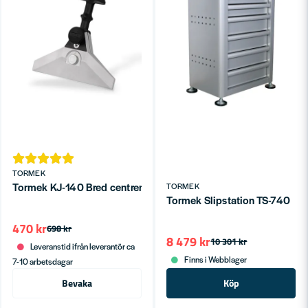
TORMEK
Tormek KJ-140 Bred centrerande knivjigg
TORMEK
Tormek Slipstation TS-740
470 kr
698 kr
8 479 kr
10 301 kr
Leveranstid ifrån leverantör ca
Finns i Webblager
7-10 arbetsdagar
Bevaka
Köp