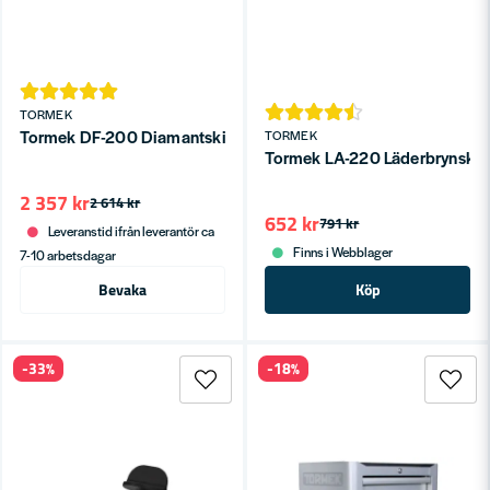
TORMEK
Tormek DF-200 Diamantskiva
TORMEK
Tormek LA-220 Läderbrynskiva 
2 357 kr
2 614 kr
652 kr
791 kr
Leveranstid ifrån leverantör ca
Finns i Webblager
7-10 arbetsdagar
Bevaka
Köp
-33%
-18%