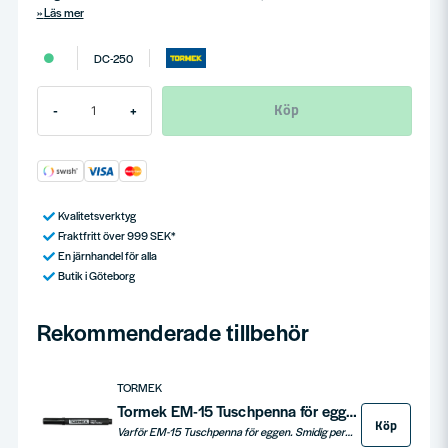
Läs mer
DC-250
Köp
-
+
Kvalitetsverktyg
Fraktfritt över 999 SEK*
En järnhandel för alla
Butik i Göteborg
Rekommenderade tillbehör
TORMEK
Tormek EM-15 Tuschpenna för eggen
Köp
Varför EM-15 Tuschpenna för eggen. Smidig permanent tuschpenna med Tormek-logotyp. Skuren spets för att färga i olika tjocklek.