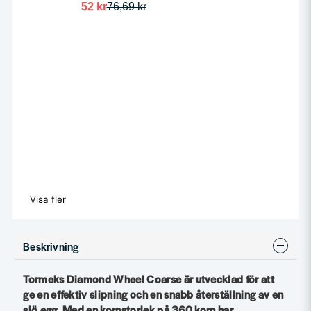
52 kr
76,69 kr
Visa fler
Beskrivning
Tormeks Diamond Wheel Coarse är utvecklad för att
ge en effektiv slipning och en snabb återställning av en
slö egg. Med en kornstorlek på 360 korn har