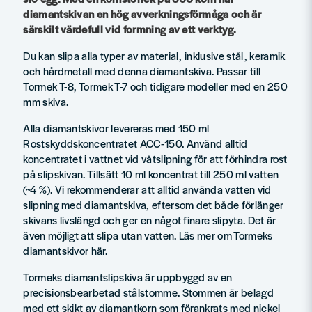
diamantskivan en hög avverkningsförmåga och är
särskilt värdefull vid formning av ett verktyg.
Du kan slipa alla typer av material, inklusive stål, keramik
och hårdmetall med denna diamantskiva. Passar till
Tormek T-8, Tormek T-7 och tidigare modeller med en 250
mm skiva.
Alla diamantskivor levereras med 150 ml
Rostskyddskoncentratet ACC-150. Använd alltid
koncentratet i vattnet vid våtslipning för att förhindra rost
på slipskivan. Tillsätt 10 ml koncentrat till 250 ml vatten
(~4 %). Vi rekommenderar att alltid använda vatten vid
slipning med diamantskiva, eftersom det både förlänger
skivans livslängd och ger en något finare slipyta. Det är
även möjligt att slipa utan vatten. Läs mer om Tormeks
diamantskivor här.
Tormeks diamantslipskiva är uppbyggd av en
precisionsbearbetad stålstomme. Stommen är belagd
med ett skikt av diamantkorn som förankrats med nickel