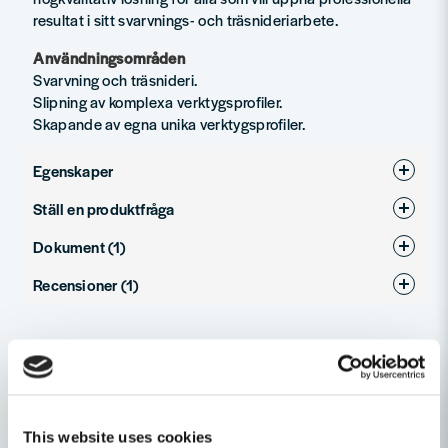
resultat i sitt svarvnings- och träsnideriarbete.
Användningsområden
Svarvning och träsnideri.
Slipning av komplexa verktygsprofiler.
Skapande av egna unika verktygsprofiler.
Egenskaper
Ställ en produktfråga
Produkttyp
Jigg
Dokument (1)
question
Fråga oss något om denna produkten...
Recensioner (1)
Instruktion SVD-186 R
Hämta
4.01 MB
Staffan
Relaterade kategorier
name
för 5 månader sedan
Namn
Bänkslipar
Eldrivet
email
This website uses cookies
Mejladress