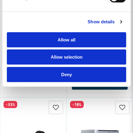
Show details
TORMEK
Allow all
Tormek DF-200 Diamantskiva
TORMEK
Tormek LA-220 Läderbrynskiva 
Allow selection
2 357 kr
2 614 kr
652 kr
791 kr
Leveranstid ifrån leverantör ca
Finns i Webblager
7-10 arbetsdagar
Deny
Bevaka
Köp
-33%
-18%