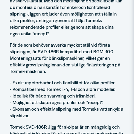
av svarvskärstål. Med den medföljande specialaxeln kan
du montera dina skärstål för enkel och kontrollerad
slipning. Jiggen erbjuder även möjligheten att ställa in
olika profiler, antingen genom att följa Tormeks
rekommenderade profiler eller genom att skapa dina
egna unika "recept".
För de som behöver avverka mycket stål vid första
slipningen, är SVD-186R kompatibel med BGM-100
Monteringssats för bänkslipmaskiner, vilket ger en
effektiv grovslipning innan den slutliga finjusteringen på
Tormek-maskinen.
- Exakt repeterbarhet och flexibilitet för olika profiler.
- Kompatibel med Tormek T-4, T-8 och äldre modeller.
- Idealisk för både svarvning och träsnideri.
- Möjlighet att skapa egna profiler och "recept".
- Skonsam och effektiv slipning med Tormeks vattenkylda
slipskivor.
Tormek SVD-186R Jigg för skölpar är en mångsidig och
högkvalitativ lösning för alla som vill uppnå professionella