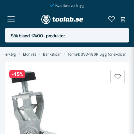
Kvalitetsverktyg
Fraktfritt över 999 SEK*
En järnhandel för alla
Sök bland 17400+ produkter..
Butik i Göteborg
ndverktyg
Eldrivet
Bänkslipar
Tormek SVD-186R Jigg för skölpar
-
15
%