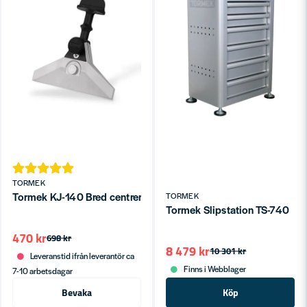
TORMEK
Tormek KJ-140 Bred centrerande knivjigg
TORMEK
Tormek Slipstation TS-740
470 kr
698 kr
8 479 kr
10 301 kr
Leveranstid ifrån leverantör ca
Finns i Webblager
7-10 arbetsdagar
Bevaka
Köp