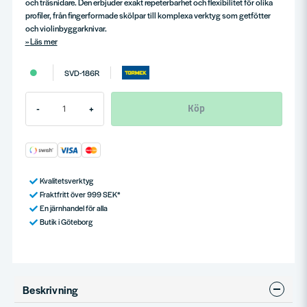
och träsnidare. Den erbjuder exakt repeterbarhet och flexibilitet för olika
profiler, från fingerformade skölpar till komplexa verktyg som getfötter
och violinbyggarknivar.
Läs mer
SVD-186R
Köp
-
+
Kvalitetsverktyg
Fraktfritt över 999 SEK*
En järnhandel för alla
Butik i Göteborg
Beskrivning