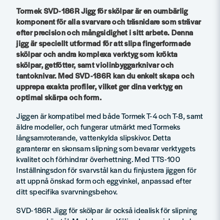
Tormek SVD-186R Jigg för skölpar är en oumbärlig
komponent för alla svarvare och träsnidare som strävar
efter precision och mångsidighet i sitt arbete. Denna
jigg är speciellt utformad för att slipa fingerformade
skölpar och andra komplexa verktyg som krökta
skölpar, getfötter, samt violinbyggarknivar och
tantoknivar. Med SVD-186R kan du enkelt skapa och
upprepa exakta profiler, vilket ger dina verktyg en
optimal skärpa och form.
Jiggen är kompatibel med både Tormek T-4 och T-8, samt
äldre modeller, och fungerar utmärkt med Tormeks
långsamroterande, vattenkylda slipskivor. Detta
garanterar en skonsam slipning som bevarar verktygets
kvalitet och förhindrar överhettning. Med TTS-100
Inställningsdon för svarvstål kan du finjustera jiggen för
att uppnå önskad form och eggvinkel, anpassad efter
ditt specifika svarvningsbehov.
SVD-186R Jigg för skölpar är också idealisk för slipning