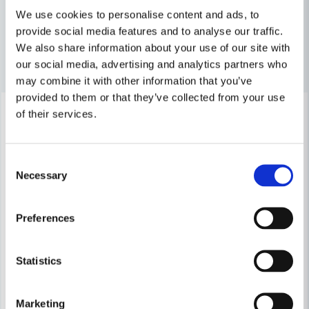
Maskin, Laser & Handverktyg
We use cookies to personalise content and ads, to
provide social media features and to analyse our traffic.
We also share information about your use of our site with
Andra produkter i kategorin
Ja, ni får publicera min fråga
our social media, advertising and analytics partners who
may combine it with other information that you’ve
provided to them or that they’ve collected from your use
-10%
-18%
of their services.
Consent
Necessary
Selection
Skicka fråga
Preferences
Statistics
Marketing