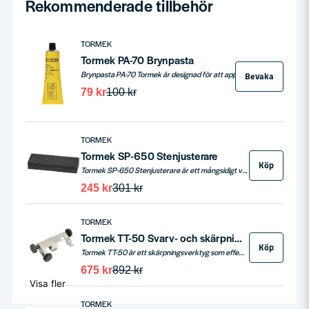
Rekommenderade tillbehör
TORMEK
Tormek PA-70 Brynpasta
Brynpasta PA-70 Tormek är designad för att appliceras på läderbrynskivan. Med en kornstorlek på 0,003 mm polerar den din egg till en spegelblank finish, samtidigt som den eliminerar råeggen.
Bevaka
79 kr
100 kr
TORMEK
Tormek SP-650 Stenjusterare
Köp
Tormek SP-650 Stenjusterare är ett mångsidigt verktyg som låter dig ändra slipegenskaperna på din Originalslipsten eller Blackstone Silicon. Med möjligheten att justera kornstorleken mellan 220 och 1000, säkerställer denna stenjusterare optimal slipning för både grov och fin bearbetning. Passar Tormek T-8, T-4 och äldre modeller.
245 kr
301 kr
TORMEK
Tormek TT-50 Svarv- och skärpningsverktyg
Köp
Tormek TT-50 är ett skärpningsverktyg som effektivt svarvar din slipsten exakt rund och plan, kompatibelt med Tormeks universalstöd för enkelt och exakt arbete.
675 kr
892 kr
Visa fler
TORMEK