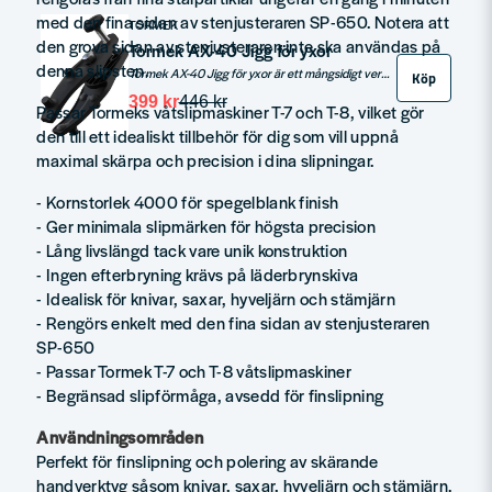
med den fina sidan av stenjusteraren SP-650. Notera att
TORMEK
den grova sidan av stenjusteraren inte ska användas på
Tormek AX-40 Jigg för yxor
denna slipsten.
Tormek AX-40 Jigg för yxor är ett mångsidigt verktyg som gör det enkelt att slipa alla typer av yxor med maximal precision. Jiggen har robusta käftar i kompositmaterial och är anpassad för att slipa både konkava och konvexa fasetter. Den passar perfekt för träbearbetningsyxor, snickaryxor och friluftsyxor, och fungerar med Tormek T-8, Tormek T-4 samt äldre modeller med universalstöd.
Köp
399 kr
446 kr
Passar Tormeks våtslipmaskiner T-7 och T-8, vilket gör
den till ett idealiskt tillbehör för dig som vill uppnå
maximal skärpa och precision i dina slipningar.
- Kornstorlek 4000 för spegelblank finish
- Ger minimala slipmärken för högsta precision
- Lång livslängd tack vare unik konstruktion
- Ingen efterbryning krävs på läderbrynskiva
- Idealisk för knivar, saxar, hyveljärn och stämjärn
- Rengörs enkelt med den fina sidan av stenjusteraren
SP-650
- Passar Tormek T-7 och T-8 våtslipmaskiner
- Begränsad slipförmåga, avsedd för finslipning
Användningsområden
Perfekt för finslipning och polering av skärande
handverktyg såsom knivar, saxar, hyveljärn och stämjärn.