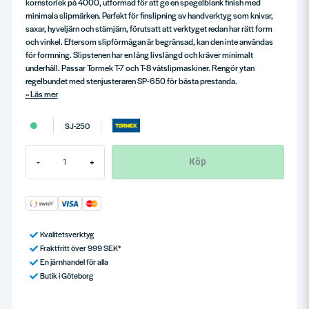
kornstorlek på 4000, utformad för att ge en spegelblank finish med
minimala slipmärken. Perfekt för finslipning av handverktyg som knivar,
saxar, hyveljärn och stämjärn, förutsatt att verktyget redan har rätt form
och vinkel. Eftersom slipförmågan är begränsad, kan den inte användas
för formning. Slipstenen har en lång livslängd och kräver minimalt
underhåll. Passar Tormek T-7 och T-8 våtslipmaskiner. Rengör ytan
regelbundet med stenjusteraren SP-650 för bästa prestanda.
Läs mer
SJ-250
Köp
-
+
Kvalitetsverktyg
Fraktfritt över 999 SEK*
En järnhandel för alla
Butik i Göteborg