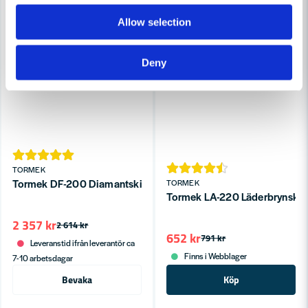
Allow selection
Deny
TORMEK
Tormek DF-200 Diamantskiva
TORMEK
Tormek LA-220 Läderbrynskiva 
2 357 kr
2 614 kr
652 kr
791 kr
Leveranstid ifrån leverantör ca
Finns i Webblager
7-10 arbetsdagar
Bevaka
Köp