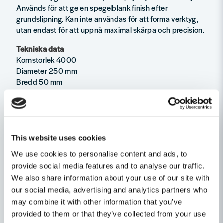
Används för att ge en spegelblank finish efter
grundslipning. Kan inte användas för att forma verktyg,
utan endast för att uppnå maximal skärpa och precision.
Tekniska data
Kornstorlek 4000
Diameter 250 mm
Bredd 50 mm
Passar Tormek T-7 och T-8 våtslipmaskiner
Material Japanese Waterstone
Underhåll Rengörs regelbundet med stenjusteraren SP-
650
This website uses cookies
Egenskaper
We use cookies to personalise content and ads, to
provide social media features and to analyse our traffic.
Frågor & Svar (1)
Produkttyp
Slipsten
We also share information about your use of our site with
Ställ en produktfråga
our social media, advertising and analytics partners who
may combine it with other information that you’ve
Alex frågade
för 9 månader sedan
Recensioner (1)
question
Hur stor är diametern på hål i mitten
Fråga oss något om denna produkten...
provided to them or that they’ve collected from your use