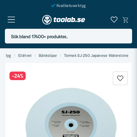
Kvalitetsverktyg
Fraktfritt över 999 SEK*
En järnhandel för alla
Sök bland 17400+ produkter..
Butik i Göteborg
verktyg
Eldrivet
Bänkslipar
Tormek SJ-250 Japanese Waterstone
-
24
%