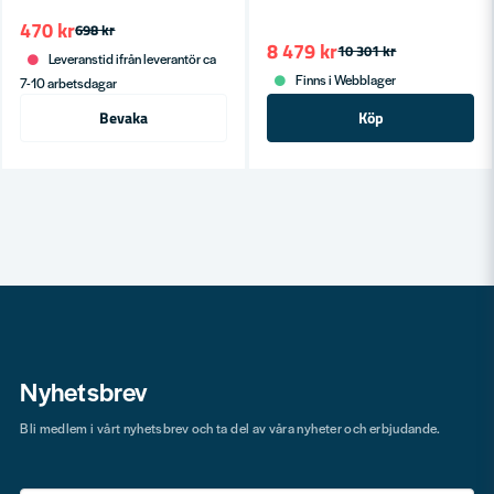
470 kr
698 kr
8 479 kr
10 301 kr
Leveranstid ifrån leverantör ca
Finns i Webblager
7-10 arbetsdagar
Bevaka
Köp
Nyhetsbrev
Bli medlem i vårt nyhetsbrev och ta del av våra nyheter och erbjudande.