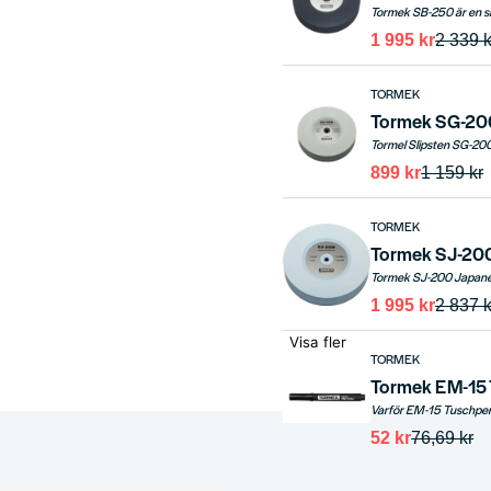
1 995 kr
2 339 k
TORMEK
Tormek SG-200
Tormel Slipsten SG-200 
899 kr
1 159 kr
TORMEK
Tormek SJ-200
1 995 kr
2 837 k
Visa fler
TORMEK
Tormek EM-15 
52 kr
76,69 kr