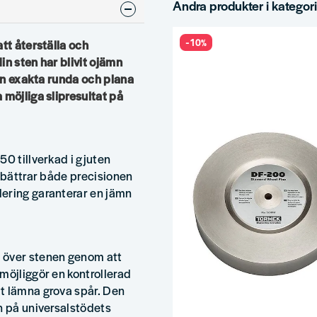
Andra produkter i kategor
-10%
tt återställa och
in sten har blivit ojämn
sin exakta runda och plana
 möjliga slipresultat på
50 tillverkad i gjuten
örbättrar både precisionen
dering garanterar en jämn
 över stenen genom att
möjliggör en kontrollerad
t lämna grova spår. Den
n på universalstödets