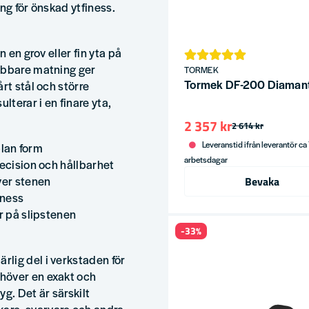
ing för önskad ytfiness.
 en grov eller fin yta på
abbare matning ger
TORMEK
Tormek DF-200 Diamant
rt stål och större
terar i en finare yta,
2 357 kr
2 614 kr
Leveranstid ifrån leverantör ca
plan form
arbetsdagar
recision och hållbarhet
ver stenen
Bevaka
iness
r på slipstenen
-33%
lig del i verkstaden för
höver en exakt och
yg. Det är särskilt
are, svarvare och andra