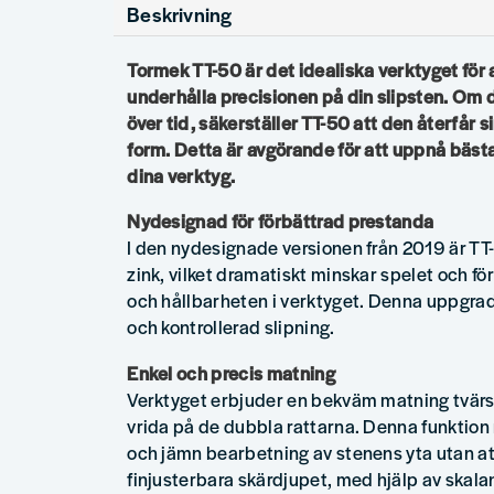
Beskrivning
Tormek TT-50 är det idealiska verktyget för a
underhålla precisionen på din slipsten. Om d
över tid, säkerställer TT-50 att den återfår 
form. Detta är avgörande för att uppnå bästa
dina verktyg.
Nydesignad för förbättrad prestanda
I den nydesignade versionen från 2019 är TT-
zink, vilket dramatiskt minskar spelet och f
och hållbarheten i verktyget. Denna uppgra
och kontrollerad slipning.
Enkel och precis matning
Verktyget erbjuder en bekväm matning tvärs
vrida på de dubbla rattarna. Denna funktion 
och jämn bearbetning av stenens yta utan at
finjusterbara skärdjupet, med hjälp av skala