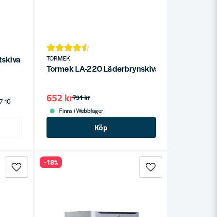
skiva
TORMEK
Tormek LA-220 Läderbrynskiva till T-7, T-8 och
652 kr
791 kr
 7-10
Finns i Webblager
Köp
-18%