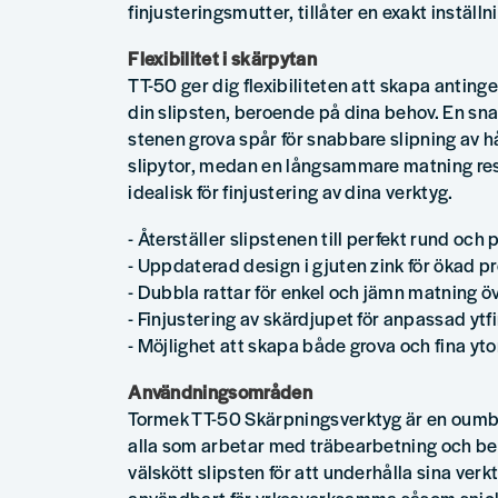
finjusteringsmutter, tillåter en exakt inställn
Flexibilitet i skärpytan
TT-50 ger dig flexibiliteten att skapa antingen
din slipsten, beroende på dina behov. En sn
stenen grova spår för snabbare slipning av hå
slipytor, medan en långsammare matning resul
idealisk för finjustering av dina verktyg.
- Återställer slipstenen till perfekt rund och 
- Uppdaterad design i gjuten zink för ökad p
- Dubbla rattar för enkel och jämn matning ö
- Finjustering av skärdjupet för anpassad ytf
- Möjlighet att skapa både grova och fina yto
Användningsområden
Tormek TT-50 Skärpningsverktyg är en oumbär
alla som arbetar med träbearbetning och be
välskött slipsten för att underhålla sina verkt
användbart för yrkesverksamma såsom snick