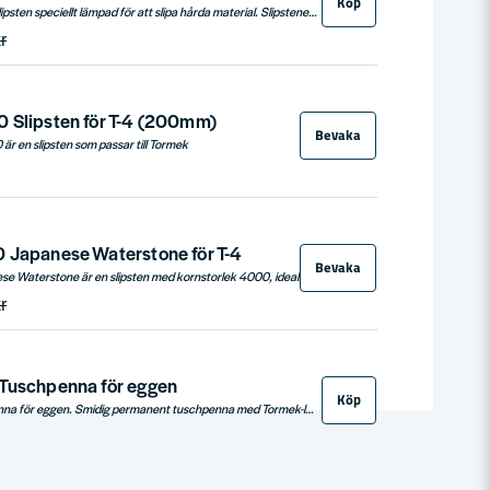
Köp
Tormek SB-250 är en slipsten speciellt lämpad för att slipa hårda material. Slipstenen har en diameter på 250mm.
r
 Slipsten för T-4 (200mm)
Bevaka
är en slipsten som passar till Tormek
 Japanese Waterstone för T-4
Bevaka
Tormek SJ-200 Japanese Waterstone är en slipsten med kornstorlek 4000, idealisk för att ge en spegelblank yta med minimala slipmärken. Den är utmärkt för skärpning av handverktyg som knivar, stämjärn, träsnideriverktyg och saxar som kräver minimal stålavverkning. Slipstenen har en lång livslängd och ger verktyget en överlägsen skärpa.
r
Tuschpenna för eggen
Köp
Varför EM-15 Tuschpenna för eggen. Smidig permanent tuschpenna med Tormek-logotyp. Skuren spets för att färga i olika tjocklek.