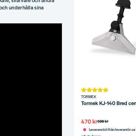
och underhålla sina
TORMEK
Tormek KJ-140 Bred cen
470 kr
698 kr
Leveranstid ifrån leverantör ca