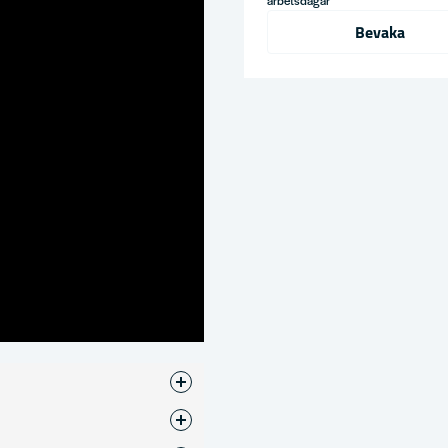
arbetsdagar
Bevaka
ör