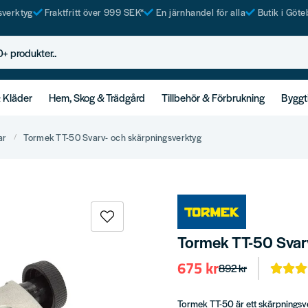
tsverktyg
Fraktfritt över 999 SEK*
En järnhandel för alla
Butik i Göte
rodukter..
& Kläder
Hem, Skog & Trädgård
Tillbehör & Förbrukning
Byggt
ar
Tormek TT-50 Svarv- och skärpningsverktyg
Tormek TT-50 Svarv
675 kr
892 kr
Tormek TT-50 är ett skärpningsve