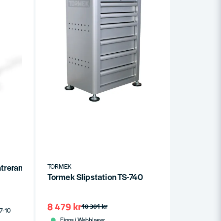
trerande knivjigg
TORMEK
Tormek Slipstation TS-740
8 479 kr
10 301 kr
 7-10
Finns i Webblager