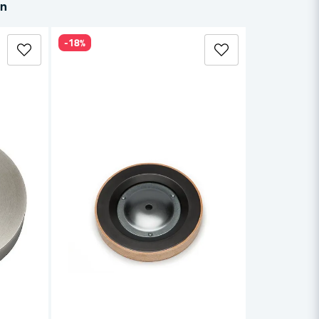
in
-18%