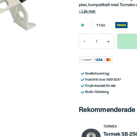
plan, kompatibelt med Tormeks un
Läs mer
TT-50
-
+
Kvalitetsverktyg
Fraktfritt över 999 SEK*
En järnhandel för alla
Butik i Göteborg
Rekommenderade t
TORMEK
Tormek SB-250