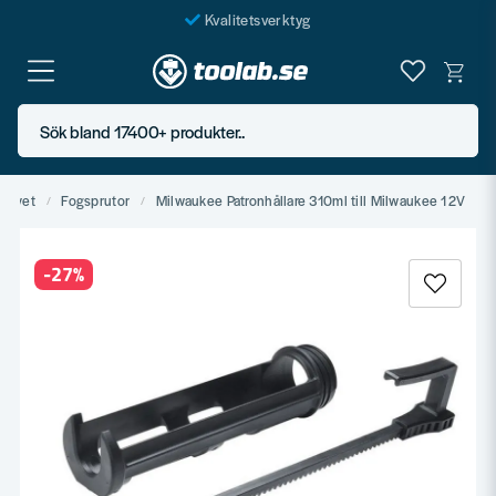
Kvalitetsverktyg
Fraktfritt över 999 SEK*
En järnhandel för alla
Sök bland 17400+ produkter..
Butik i Göteborg
drivet
Fogsprutor
Milwaukee Patronhållare 310ml till Milwaukee 12V
-
27
%