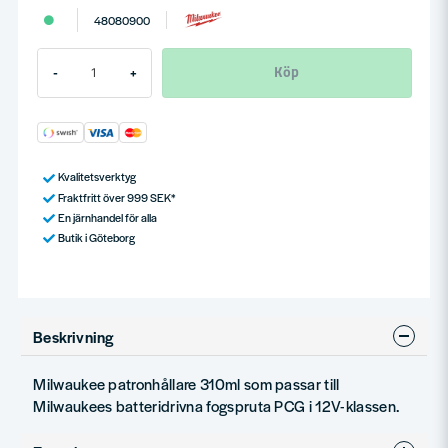
48080900
Köp
-
+
Kvalitetsverktyg
Fraktfritt över 999 SEK*
En järnhandel för alla
Butik i Göteborg
Beskrivning
Milwaukee patronhållare 310ml som passar till
Milwaukees batteridrivna fogspruta PCG i 12V-klassen.