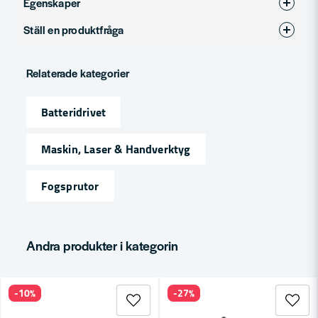
Egenskaper
Ställ en produktfråga
Varumärke
Milwaukee
question
Produkttyp
patronhållare
Fråga oss något om denna produkten...
Relaterade kategorier
Spänning
12V
Batteridrivet
name
Namn
Maskin, Laser & Handverktyg
Fogsprutor
email
Mejladress
Andra produkter i kategorin
Ja, ni får publicera min fråga
-10%
-27%