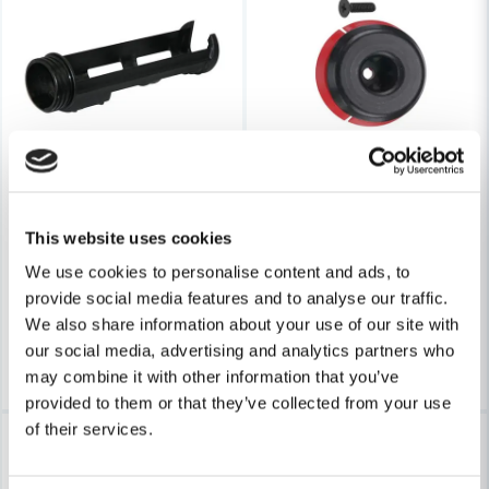
Skicka fråga
MILWAUKEE POWERTOOLS
MILWAUKEE POWERTOOLS
Milwaukee Patronhållare 310ml till Milwaukee 18V
Milwaukee Hållare/Adapter för
This website uses cookies
We use cookies to personalise content and ads, to
774 kr
83 kr
856 kr
113 kr
provide social media features and to analyse our traffic.
Finns i Webblager
Finns i Webblager
We also share information about your use of our site with
our social media, advertising and analytics partners who
Köp
Köp
may combine it with other information that you’ve
provided to them or that they’ve collected from your use
of their services.
-41%
-12%