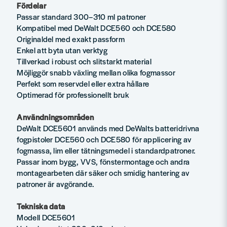
Fördelar
Passar standard 300–310 ml patroner
Kompatibel med DeWalt DCE560 och DCE580
Originaldel med exakt passform
Enkel att byta utan verktyg
Tillverkad i robust och slitstarkt material
Möjliggör snabb växling mellan olika fogmassor
Perfekt som reservdel eller extra hållare
Optimerad för professionellt bruk
Användningsområden
DeWalt DCE5601 används med DeWalts batteridrivna
fogpistoler DCE560 och DCE580 för applicering av
fogmassa, lim eller tätningsmedel i standardpatroner.
Passar inom bygg, VVS, fönstermontage och andra
montagearbeten där säker och smidig hantering av
patroner är avgörande.
Tekniska data
Modell DCE5601