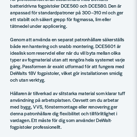
batteridrivna fogpistoler DCE560 och DCE580. Den är
anpassad för standardpatroner på 300–310 ml och ger
ett stabilt och säkert grepp för fogmassa, lim eller
tätmedel under applicering.
Genom att använda en separat patronhållare säkerställs
både ren hantering och snabb montering. DCE5601 är
idealisk som reservdel eller när du vill byta mellan olika
typer av fogmaterial utan att rengöra hela systemet varje
gång. Passformen är exakt utformad för att fungera med
DeWalts 18V fogpistoler, vilket gör installationen smidig
och utan verktyg.
Hållaren är tillverkad av slitstarka material som klarar tuff
användning på arbetsplatsen. Oavsett om du arbetar
med bygg, VVS, fönstermontage eller renovering ger
denna patronhållare dig flexibilitet och tillförlitlighet i
vardagen. Ett måste för dig som använder DeWalt-
fogpistoler professionellt.