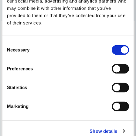
our social media, advertising and analytics partners who
Andra produkter i kategorin
may combine it with other information that you’ve
Ja, ni får publicera min fråga
provided to them or that they’ve collected from your use
of their services.
-9%
-9%
Consent
Necessary
Selection
Preferences
Skicka fråga
Statistics
DEWALT POWERTOOLS
DEWALT POWERTOOLS
Marketing
DeWalt DCE581N Fogpistol 18V
DeWalt DCE560N Fogpistol 18V XR (utan batterier)
3 500 kr
3 934 kr
3 833 kr
4 310 kr
Show details