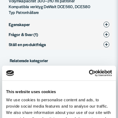
Volymkapacitet 300–310 ml patroner
Kompatibla verktyg DeWalt DCE560, DCE580
Typ Patronhållare
Egenskaper
Frågor & Svar (1)
Varumärke
DeWalt
Ställ en produktfråga
Produkttyp
patronhållare
Mats Strid frågade
för 1 år sedan
question
Passar denna även till Dewalt fogspruta DCE580 ?
Fråga oss något om denna produkten...
Relaterade kategorier
Butiken svarade
Hej
Batteridrivet
name
Ja, DeWalt patronhållare DCE5601 (300–310 ml) passar
Namn
Maskin, Laser & Handverktyg
även till DeWalt fogspruta DCE580. Den är fullt kompatibel
This website uses cookies
och gör det möjligt att använda standardpatroner i
We use cookies to personalise content and ads, to
maskinen.
Fogsprutor
email
provide social media features and to analyse our traffic.
Mejladress
//toolab.se
We also share information about your use of our site with