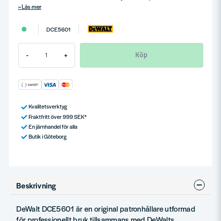
Läs mer
DCE5601
Köp
-
+
Kvalitetsverktyg
Fraktfritt över 999 SEK*
En järnhandel för alla
Butik i Göteborg
Beskrivning
DeWalt DCE5601 är en original patronhållare utformad
för professionellt bruk tillsammans med DeWalts