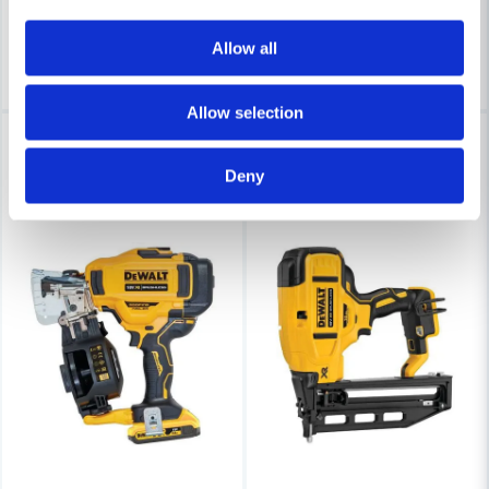
Leveranstid ifrån leverantör ca
Leveranstid ifrån leverantör ca
3-7 arbetsdagar
3-7 arbetsdagar
Allow all
Köp
Köp
Allow selection
-10%
-6%
Deny