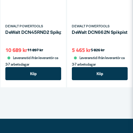
DEWALT POWERTOOLS
DEWALT POWERTOOLS
DeWalt DCN45RND2 Spikpistol 18V XR Tak (2x2,0Ah)
10 689 kr
5 465 kr
11 897 kr
5 826 kr
Leveranstid ifrån leverantör ca
Leveranstid ifrån leverantör ca
3-7 arbetsdagar
3-7 arbetsdagar
Köp
Köp