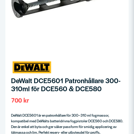
DeWalt DCE5601 Patronhållare 300-
310ml för DCE560 & DCE580
700 kr
DeWalt DCE5601 är en patronhållare för 300–310 ml fogmassor,
kompatibel med DeWalts batteridrivna fogpistoler DCE560 och DCE580.
Den är enkel att byta och ger säker passform för smidig applicering av
tätmassa och lim. Perfekt reserv- eller utbytesdel för proffs.