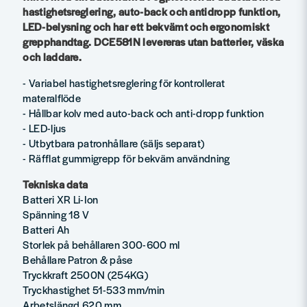
hastighetsreglering, auto-back och antidropp funktion,
LED-belysning och har ett bekvämt och ergonomiskt
grepphandtag. DCE581N levereras utan batterier, väska
och laddare.
- Variabel hastighetsreglering för kontrollerat
materalflöde
- Hållbar kolv med auto-back och anti-dropp funktion
- LED-ljus
- Utbytbara patronhållare (säljs separat)
- Räfflat gummigrepp för bekväm användning
Tekniska data
Batteri XR Li-Ion
Spänning 18 V
Batteri Ah
Storlek på behållaren 300-600 ml
Behållare Patron & påse
Tryckkraft 2500N (254KG)
Tryckhastighet 51-533 mm/min
Arbetslängd 620 mm