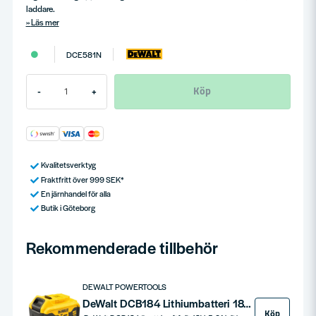
laddare.
Läs mer
DCE581N
Köp
-
+
Kvalitetsverktyg
Fraktfritt över 999 SEK*
En järnhandel för alla
Butik i Göteborg
Rekommenderade tillbehör
DEWALT POWERTOOLS
DeWalt DCB184 Lithiumbatteri 18V 5,0ah
Köp