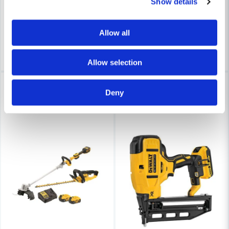
Show details
3 500 kr
3 833 kr
700 kr
Leveranstid ifrån leverantör ca
Finns i Webblager
3-7 arbetsdagar
Allow all
Köp
Köp
Allow selection
-6%
-6%
Deny