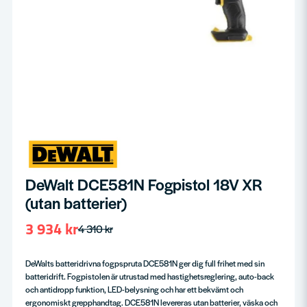
DeWalt DCE581N Fogpistol 18V XR
(utan batterier)
3 934 kr
4 310 kr
DeWalts batteridrivna fogpspruta DCE581N ger dig full frihet med sin
batteridrift. Fogpistolen är utrustad med hastighetsreglering, auto-back
och antidropp funktion, LED-belysning och har ett bekvämt och
ergonomiskt grepphandtag. DCE581N levereras utan batterier, väska och