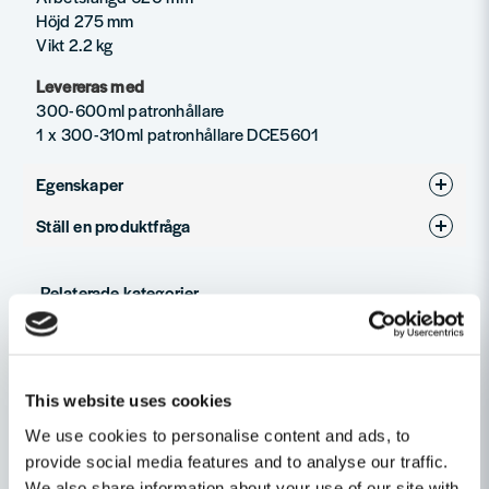
Höjd 275 mm
Vikt 2.2 kg
Levereras med
300-600ml patronhållare
1 x 300-310ml patronhållare DCE5601
Egenskaper
Ställ en produktfråga
Varumärke
DeWalt
question
Produkttyp
Fogspruta
Fråga oss något om denna produkten...
Relaterade kategorier
Spänning
18V
Batteridrivet
name
Namn
This website uses cookies
Maskin, Laser & Handverktyg
We use cookies to personalise content and ads, to
Fogsprutor
provide social media features and to analyse our traffic.
email
Mejladress
We also share information about your use of our site with