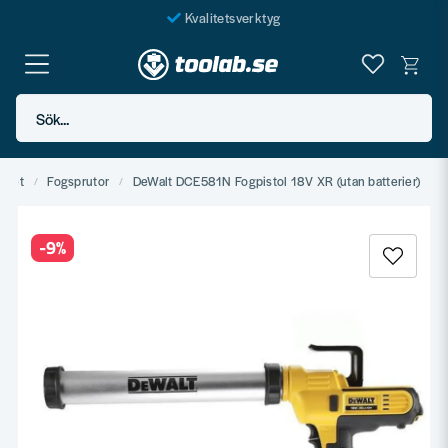
Kvalitetsverktyg
Fraktfritt över 999 SEK*
En järnhandel för alla
Sök...
Butik i Göteborg
rivet
Fogsprutor
DeWalt DCE581N Fogpistol 18V XR (utan batterier)
-
9
%