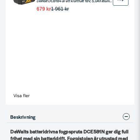
DeWalt DCB184 är ett kraftfullt 18V, 5,0Ah litiumjonbatteri för XR-serien, erbjuder lång driftstid och snabb laddning. Perfekt för krävande arbetsuppgifter, med LED-indikator och överhettningsskydd.
679 kr
1 961 kr
Visa fler
Beskrivning
DeWalts batteridrivna fogpspruta DCE581N ger dig full
frihet med sin batteridrift. Fogpistolen är utrustad med