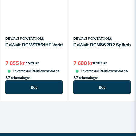
DEWALT POWERTOOLS
DEWALT POWERTOOLS
DeWalt DCMST561HT Verktygspaket 18V XR (2x5,0Ah)
7 055 kr
7 680 kr
7 521 kr
8 187 kr
Leveranstid ifrån leverantör ca
Leveranstid ifrån leverantör ca
3-7 arbetsdagar
3-7 arbetsdagar
Köp
Köp