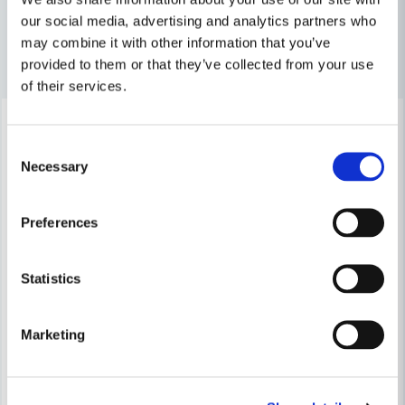
our social media, advertising and analytics partners who
may combine it with other information that you’ve
Andra produkter i kategorin
provided to them or that they’ve collected from your use
Ja, ni får publicera min fråga
of their services.
-9%
Consent
Necessary
Selection
Preferences
Skicka fråga
Statistics
Marketing
DEWALT POWERTOOLS
DeWalt DCE560N Fogpistol 18V XR (utan batterier)
DEWALT POWERTOOLS
DeWalt DCE5601 Patronhålla