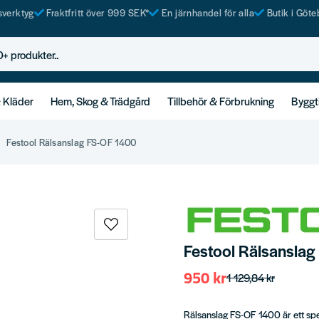
tsverktyg
Fraktfritt över 999 SEK*
En järnhandel för alla
Butik i Göte
rodukter..
& Kläder
Hem, Skog & Trädgård
Tillbehör & Förbrukning
Byggt
Festool Rälsanslag FS-OF 1400
Festool Rälsansla
950 kr
1 129,84 kr
Rälsanslag FS-OF 1400 är ett sp