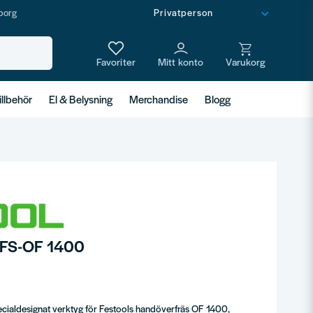
borg
illbehör
El & Belysning
Merchandise
Blogg
g FS-OF 1400
ecialdesignat verktyg för Festools handöverfräs OF 1400,