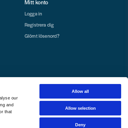
Mitt konto
Logga in
Registrera dig
Glömt lösenord?
Allow all
alyse our
ing and
Allow selection
r that
Deny