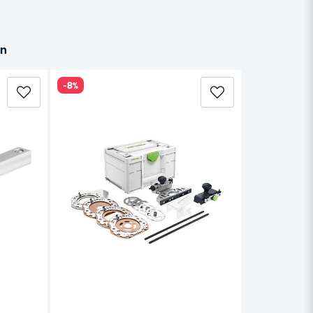
in
-8%