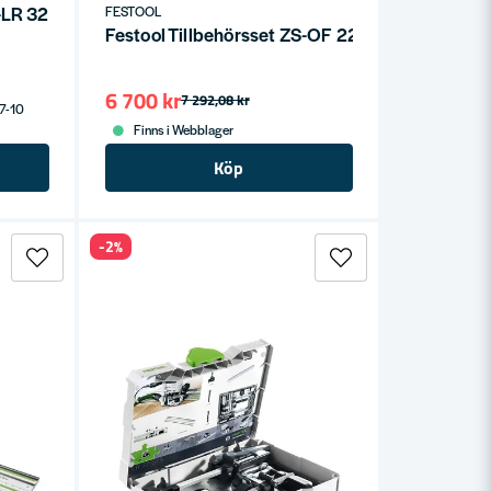
-LR 32 FS
FESTOOL
Festool Tillbehörsset ZS-OF 2200
6 700 kr
7 292,08 kr
 7-10
Finns i Webblager
Köp
-2%