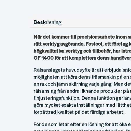
Beskrivning
När det kommer till precisionsarbete inom sn
rätt verktyg avgörande. Festool, ett företag k
högkvalitativa verktyg och tillbehör, har int
OF 1400 för att komplettera deras handöve
Rälsanslagets huvudsyfte är att erbjuda sni
möjligheten att köra deras fräsmaskin på en s
en rak och jämn skärning varje gång. Men det
rälsanslag från andra liknande produkter p
finjusteringsfunktion. Denna funktion ger an
göra mycket exakta inställningar med lätthet, 
förbättrad kvalitet på det färdiga arbetet.
För de som letar efter en lösning för att öka 