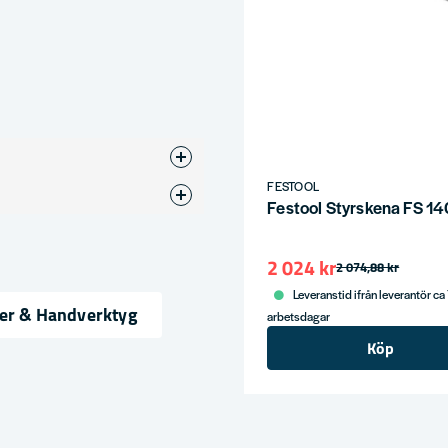
FESTOOL
Anslag
Festool Styrskena FS 1
2 024 kr
2 074,88 kr
Leveranstid ifrån leverantör ca
ser & Handverktyg
arbetsdagar
Köp
ress