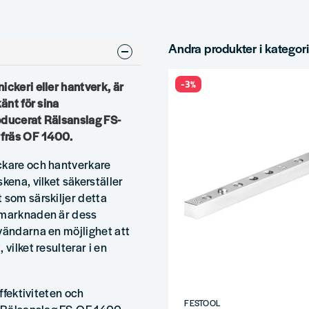
Andra produkter i kategor
-3%
ickeri eller hantverk, är
änt för sina
roducerat Rälsanslag FS-
rfräs OF 1400.
ckare och hantverkare
kena, vilket säkerställer
 som särskiljer detta
å marknaden är dess
vändarna en möjlighet att
vilket resulterar i en
effektiviteten och
FESTOOL