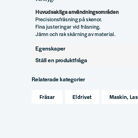
Huvudsakliga användningsområden
Precisionsfräsning på skenor.
Fina justeringar vid fräsning.
Jämn och rak skärning av material.
Egenskaper
Ställ en produktfråga
Produkttyp
question
Fråga oss något om denna produkten...
Relaterade kategorier
Fräsar
Eldrivet
Maskin, La
name
email
Namn
Mejlad
Ja, ni får publicera min fråga