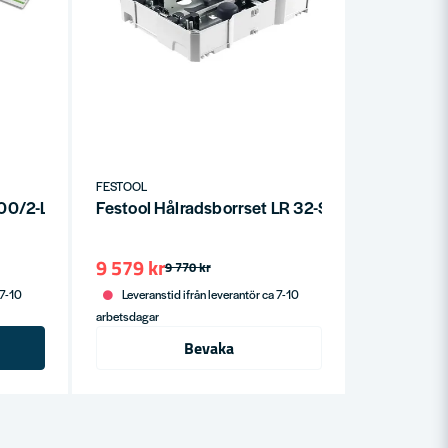
FESTOOL
400/2-LR 32
Festool Hålradsborrset LR 32-SYS
9 579 kr
9 770 kr
 7-10
Leveranstid ifrån leverantör ca 7-10
arbetsdagar
Bevaka