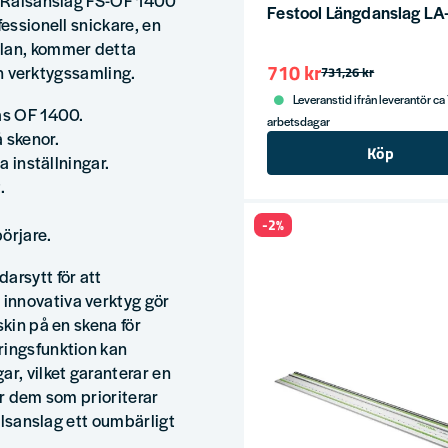
är Rälsanslag FS-OF 1400
Festool Längdanslag LA
fessionell snickare, en
llan, kommer detta
710 kr
din verktygssamling.
731,26 kr
Leveranstid ifrån leverantör ca
räs OF 1400.
arbetsdagar
 skenor.
Köp
a inställningar.
.
-2%
börjare.
arsytt för att
innovativa verktyg gör
skin på en skena för
ringsfunktion kan
ar, vilket garanterar en
ör dem som prioriterar
rälsanslag ett oumbärligt