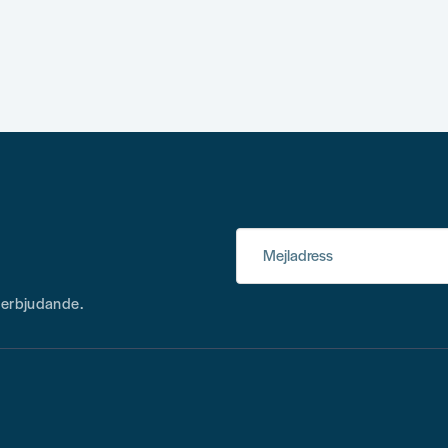
Mejladress
h erbjudande.