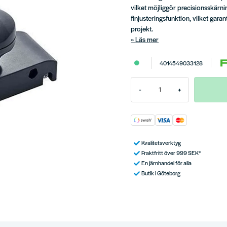
vilket möjliggör precisionsskärni
finjusteringsfunktion, vilket gara
projekt.
Läs mer
4014549033128
-
+
Kvalitetsverktyg
Fraktfritt över 999 SEK*
En järnhandel för alla
Butik i Göteborg