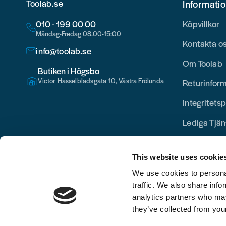
Toolab.se
Informati
010 - 199 00 00
Köpvillkor
Måndag-Fredag 08.00-15:00
Kontakta o
info@toolab.se
Om Toolab
Butiken i Högsbo
Victor Hasselbladsgata 10, Västra Frölunda
Returinfor
Integritetsp
Lediga Tjän
This website uses cookie
We use cookies to personal
traffic. We also share info
analytics partners who may
they’ve collected from your