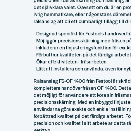
precisionen i deras skärning och fräsning, 
det självklara valet. Oavsett om du är en pro
ivrig hemmafixare, eller någonstans däreme
rälsanslag att bli ett oumbärligt tillägg till 
- Designad specifikt för Festools handöverf
- Möjliggör precisionsskärning med fräsen på
- Inkluderar en finjusteringsfunktion för exakt
- Förbättrar kvaliteten på det färdiga arbetet
- Ökar effektiviteten i fräsarbeten.
- Lätt att installera och använda, även för ny
Rälsanslag FS-OF 1400 från Festool är skrädd
komplettera handöverfräsen OF 1400. Detta 
det möjligt för användare att köra sin fräsma
precisionsskärning. Med en inbyggd finjuste
användarna göra exakta och enkla inställning
förbättrad kvalitet på det färdiga arbetet. F
precision och kvalitet i sitt arbete är detta 
verktyg.