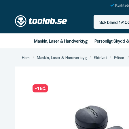
Kvalite
Sök bland 17400+ p
Maskin, Laser & Handverktyg
Personligt Skydd 
Hem
Maskin, Laser & Handverktyg
Eldrivet
Fräsar
-
16
%