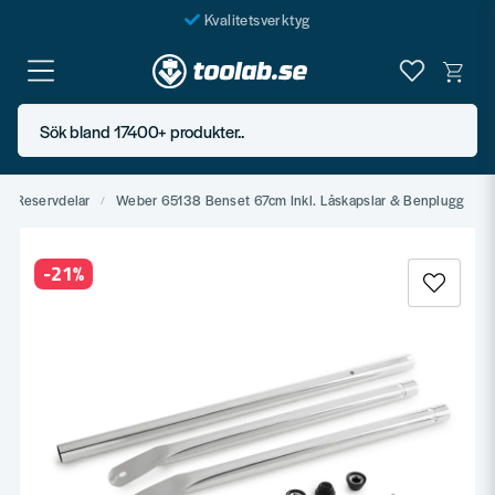
Kvalitetsverktyg
Fraktfritt över 999 SEK*
En järnhandel för alla
Sök bland 17400+ produkter..
Butik i Göteborg
Reservdelar
Weber 65138 Benset 67cm Inkl. Låskapslar & Benplugg
-
21
%