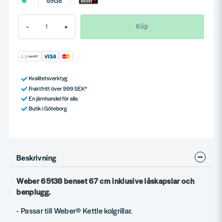
65138
Köp
-
+
Kvalitetsverktyg
Fraktfritt över 999 SEK*
En järnhandel för alla
Butik i Göteborg
Beskrivning
Weber 65138 benset 67 cm inklusive låskapslar och
benplugg.
- Passar till Weber® Kettle kolgrillar.