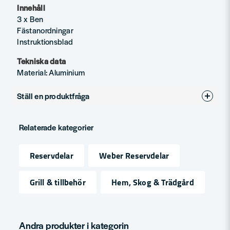
Innehåll
3 x Ben
Fästanordningar
Instruktionsblad
Tekniska data
Material: Aluminium
Ställ en produktfråga
question
Fråga oss något om denna produkten...
Relaterade kategorier
Reservdelar
Weber Reservdelar
name
Namn
Grill & tillbehör
Hem, Skog & Trädgård
email
Mejladress
Andra produkter i kategorin