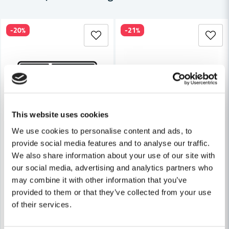
-20%
-21%
Ja, ni får publicera min fråga
This website uses cookies
Skicka fråga
We use cookies to personalise content and ads, to
provide social media features and to analyse our traffic.
WEBER RESERVDELAR
Weber 66543 Sprint & Hårnål Q-lock
WEBER RESERVDELAR
We also share information about your use of our site with
Weber 69823 Ring Till Termome
our social media, advertising and analytics partners who
may combine it with other information that you’ve
48 kr
60 kr
126 kr
provided to them or that they’ve collected from your use
159 kr
Leveranstid ifrån leverantör ca
of their services.
Finns i Webblager
10-15 arbetsdagar
Bevaka
Köp