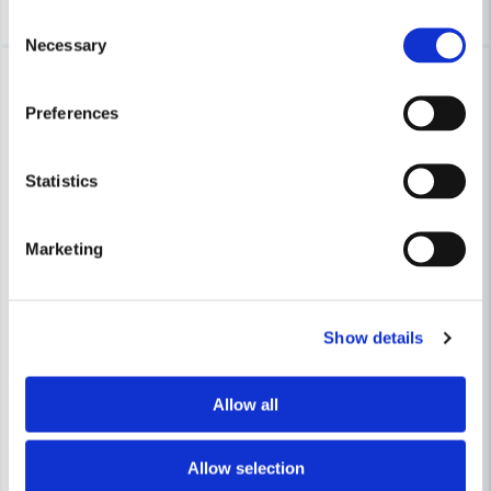
Consent
Necessary
Selection
-21%
-41%
Preferences
Statistics
Marketing
WEBER RESERVDELAR
Weber 85037 Packning WSM
WEBER RESERVDELAR
Show details
Weber 66049 Ring runt Termo
72 kr
91 kr
Allow all
88 kr
150 kr
Leveranstid ifrån leverantör ca
Finns i Webblager
10-15 arbetsdagar
Allow selection