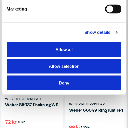
Finns i Webblager
10-15 arbetsdagar
Marketing
Bevaka
Köp
Show details
-21%
-41%
Allow all
Allow selection
Deny
WEBER RESERVDELAR
Weber 85037 Packning WSM
WEBER RESERVDELAR
Weber 66049 Ring runt Termo
72 kr
91 kr
88 kr
150 kr