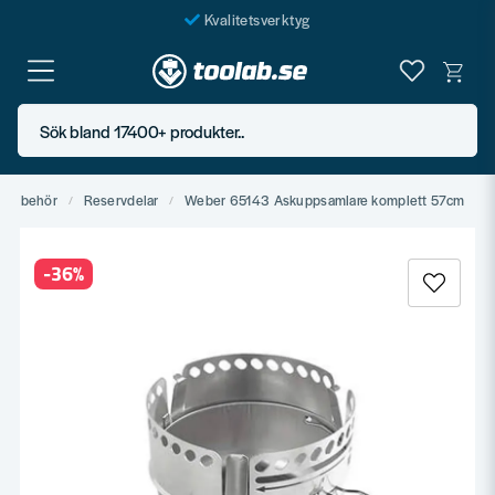
Kvalitetsverktyg
Fraktfritt över 999 SEK*
En järnhandel för alla
Sök bland 17400+ produkter..
Butik i Göteborg
& tillbehör
Reservdelar
Weber 65143 Askuppsamlare komplett 57cm
-
36
%