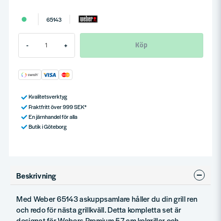
65143
Köp
-
+
Kvalitetsverktyg
Fraktfritt över 999 SEK*
En järnhandel för alla
Butik i Göteborg
Beskrivning
Med Weber 65143 askuppsamlare håller du din grill ren
och redo för nästa grillkväll. Detta kompletta set är
designat för Webers Premium 57 cm kolgrillar och