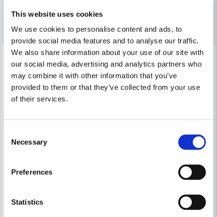
för att dubbelkolla.
Anonym
This website uses cookies
// toolab.se
Andra produkter i kategorin
för 1 år sedan
We use cookies to personalise content and ads, to
provide social media features and to analyse our traffic.
Ja, ni får publicera min fråga
We also share information about your use of our site with
-20%
-21%
our social media, advertising and analytics partners who
may combine it with other information that you’ve
provided to them or that they’ve collected from your use
of their services.
Skicka fråga
Consent
Necessary
Selection
WEBER RESERVDELAR
Preferences
Weber 66543 Sprint & Hårnål Q-lock
WEBER RESERVDELAR
Weber 69823 Ring Till Termome
48 kr
Statistics
60 kr
126 kr
159 kr
Leveranstid ifrån leverantör ca