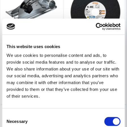
Skicka fråga
STIHL
This website uses cookies
Stihl Skärdjupsbegränsare Till TSA 230
STIHL
We use cookies to personalise content and ads, to
Stihl Kapskiva Stål (K-ME) Ø
provide social media features and to analyse our traffic.
1 399 kr
1 440 kr
We also share information about your use of our site with
227 kr
265 kr
Leveranstid ifrån leverantör ca
our social media, advertising and analytics partners who
Finns i Webblager
7-10 arbetsdagar
may combine it with other information that you’ve
provided to them or that they’ve collected from your use
Köp
Köp
of their services.
-14%
-14%
Consent
Necessary
Selection