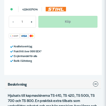
42240071014
Köp
-
+
Kvalitetsverktyg
Fraktfritt över 999 SEK*
En järnhandel för alla
Butik i Göteborg
Beskrivning
Hjulsats till kapmaskinerna TS 410, TS 420, TS 500i, TS
700 och TS 800. En praktisk extra tillsats som
underlättar arbetet och ger hög precision över långa och