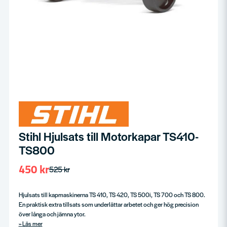
Stihl Hjulsats till Motorkapar TS410-
TS800
450 kr
525 kr
Hjulsats till kapmaskinerna TS 410, TS 420, TS 500i, TS 700 och TS 800.
En praktisk extra tillsats som underlättar arbetet och ger hög precision
över långa och jämna ytor.
Läs mer