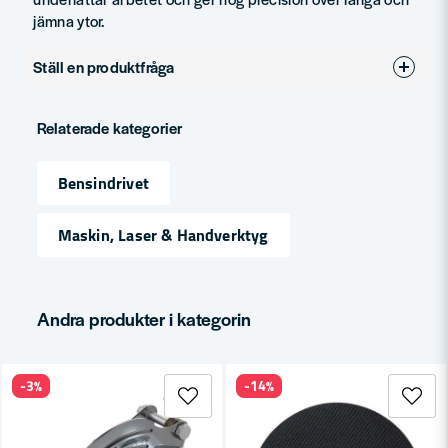
jämna ytor.
Ställ en produktfråga
question
Fråga oss något om denna produkten...
Relaterade kategorier
Bensindrivet
name
Namn
Maskin, Laser & Handverktyg
email
Mejladress
Andra produkter i kategorin
-3%
-14%
Ja, ni får publicera min fråga