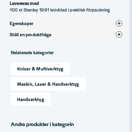
Levereras med
100 st Stanley 1991 knivblad i praktisk förpackning
Egenskaper
Ställ en produktfråga
Produkttyp
Utbytesblad
question
Fråga oss något om denna produkten...
Relaterade kategorier
Knivar & Multiverktyg
name
Namn
Maskin, Laser & Handverktyg
Handverktyg
email
Mejladress
Andra produkter i kategorin
Ja, ni får publicera min fråga