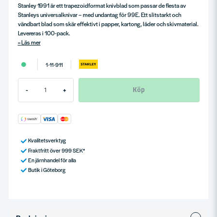
Stanley 1991 är ett trapezoidformat knivblad som passar de flesta av
Stanleys universalknivar – med undantag för 99E. Ett slitstarkt och
vändbart blad som skär effektivt i papper, kartong, läder och skivmaterial.
Levereras i 100-pack.
Läs mer
1-11-911
Köp
-
+
Kvalitetsverktyg
Fraktfritt över 999 SEK*
En järnhandel för alla
Butik i Göteborg