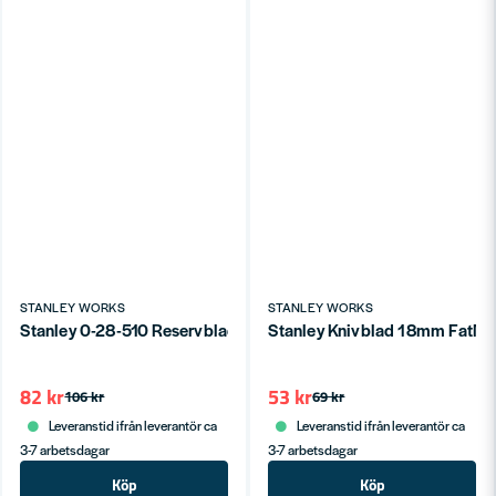
STANLEY WORKS
STANLEY WORKS
Stanley 0-28-510 Reservblad till Fönster-/Glasskrapa 10st
Stanley Knivblad 18mm FatMa
82 kr
53 kr
106 kr
69 kr
Leveranstid ifrån leverantör ca
Leveranstid ifrån leverantör ca
3-7 arbetsdagar
3-7 arbetsdagar
Köp
Köp