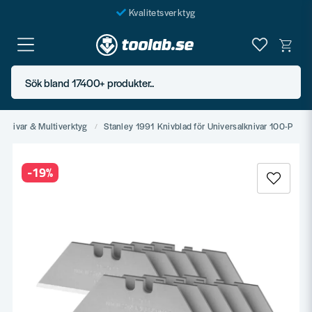
Kvalitetsverktyg
Fraktfritt över 999 SEK*
En järnhandel för alla
Sök bland 17400+ produkter..
Butik i Göteborg
Knivar & Multiverktyg
Stanley 1991 Knivblad för Universalknivar 100-P
-
19
%