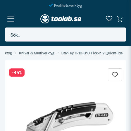
Kvalitetsverktyg
Fraktfritt över 999 SEK*
En järnhandel för alla
Sök...
Butik i Göteborg
verktyg
Knivar & Multiverktyg
Stanley 0-10-810 Fickkniv Quickslide
-
35
%