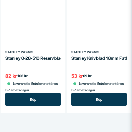
STANLEY WORKS
STANLEY WORKS
Stanley 0-28-510 Reservblad till Fönster-/Glasskrapa 10st
Stanley Knivblad 18mm FatMa
82 kr
53 kr
106 kr
69 kr
Leveranstid ifrån leverantör ca
Leveranstid ifrån leverantör ca
3-7 arbetsdagar
3-7 arbetsdagar
Köp
Köp