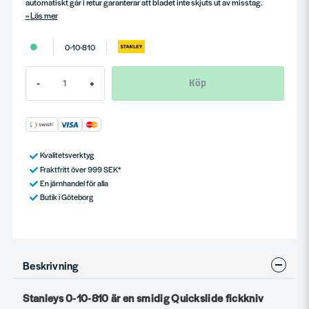
automatiskt går i retur garanterar att bladet inte skjuts ut av misstag.
Läs mer
0-10-810
Köp
-
+
Kvalitetsverktyg
Fraktfritt över 999 SEK*
En järnhandel för alla
Butik i Göteborg
Beskrivning
Stanleys 0-10-810 är en smidig Quickslide fickkniv