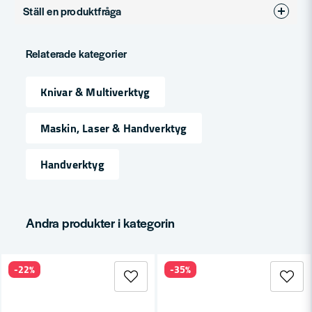
Ställ en produktfråga
Produkttyp
Universalkniv
question
Fråga oss något om denna produkten...
Relaterade kategorier
Knivar & Multiverktyg
name
Namn
Maskin, Laser & Handverktyg
Handverktyg
email
Mejladress
Andra produkter i kategorin
Ja, ni får publicera min fråga
-22%
-35%