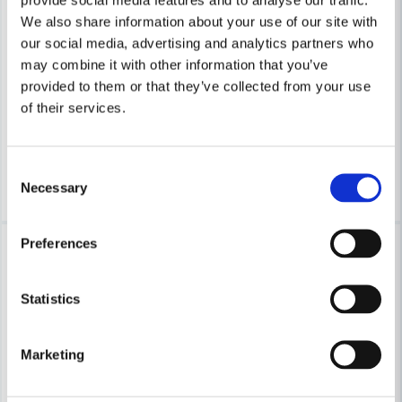
We also share information about your use of our site with
our social media, advertising and analytics partners who
STANLEY WORKS
STANLEY WORKS
may combine it with other information that you’ve
Stanley 0-28-500 Fönsterskrapa / Glasskrapa
Stanley Kolstålblad Carbide (
provided to them or that they’ve collected from your use
of their services.
52 kr
92 kr
67 kr
141 kr
Finns i Webblager
Finns i Webblager
Consent
Köp
Köp
Necessary
Selection
-23%
-23%
Preferences
Statistics
Marketing