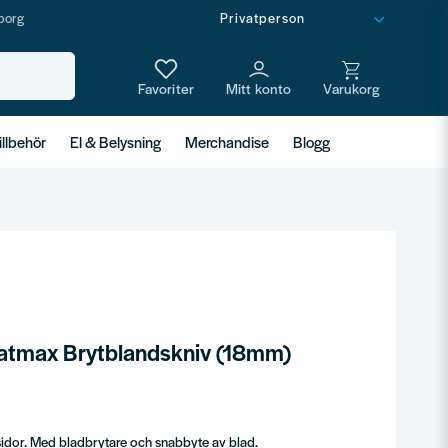
borg
illbehör
El & Belysning
Merchandise
Blogg
Fatmax Brytblandskniv (18mm)
idor. Med bladbrytare och snabbyte av blad.