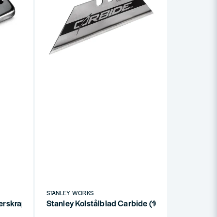
STANLEY WORKS
erskrapa / Glasskrapa
Stanley Kolstålblad Carbide (10-P)