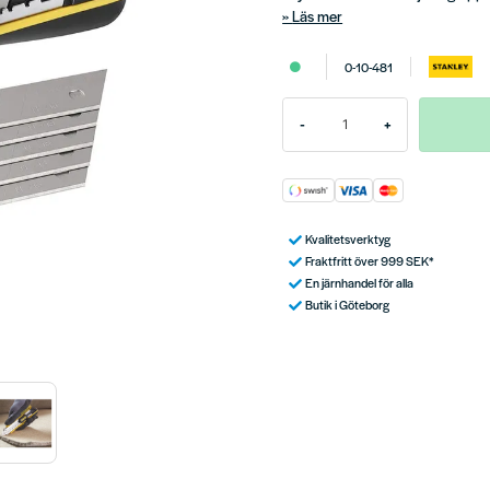
Läs mer
0-10-481
-
+
Kvalitetsverktyg
Fraktfritt över 999 SEK*
En järnhandel för alla
Butik i Göteborg