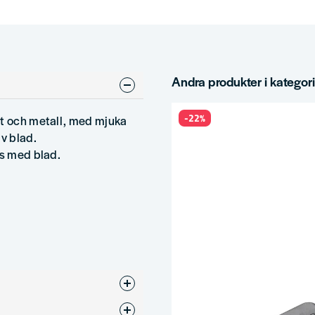
Andra produkter i kategor
-22%
st och metall, med mjuka
v blad.
as med blad.