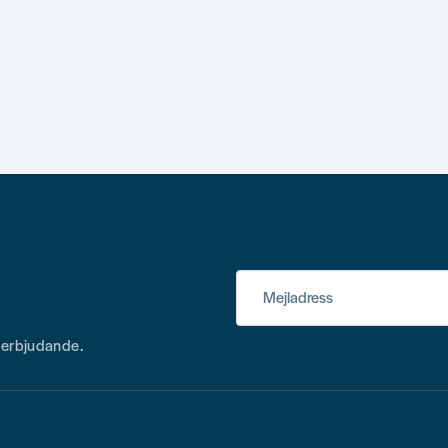
Mejladress
h erbjudande.