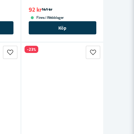
92 kr
141 kr
Finns i Webblager
Köp
-23%