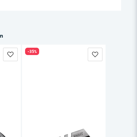
in
-35%