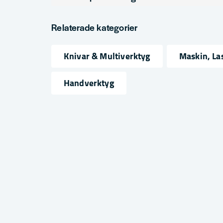
question
Fråga oss något om denna produkten...
Relaterade kategorier
Knivar & Multiverktyg
Maskin, La
name
email
Namn
Mejlad
Handverktyg
Ja, ni får publicera min fråga
Skicka fråga