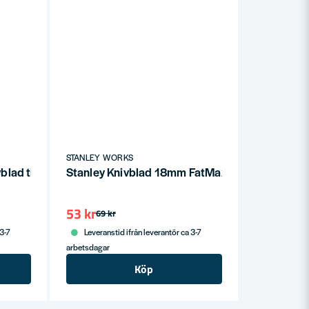
STANLEY WORKS
blad till Fönster-/Glasskrapa 10st
Stanley Knivblad 18mm FatMax (10-P)
53 kr
69 kr
 3-7
Leveranstid ifrån leverantör ca 3-7
arbetsdagar
Köp