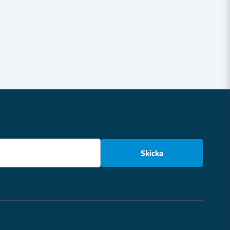
email
Skicka