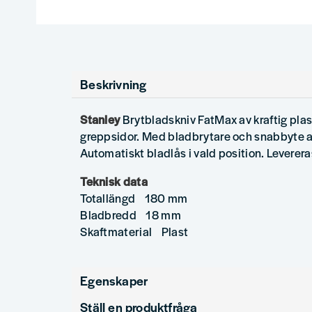
Beskrivning
Stanley
Brytbladskniv FatMax av kraftig pla
greppsidor. Med bladbrytare och snabbyte a
Automatiskt bladlås i vald position. Leverer
Teknisk data
Totallängd 180 mm
Bladbredd 18 mm
Skaftmaterial Plast
Egenskaper
Ställ en produktfråga
Produkttyp
Brytbladskniv