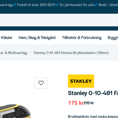
tsverktyg
Fraktfritt över 999 SEK*
En järnhandel för alla
Butik i Göte
& Kläder
Hem, Skog & Trädgård
Tillbehör & Förbrukning
Byggt
var & Multiverktyg
Stanley 0-10-481 Fatmax Brytblandskniv (18mm)
Stanley 0-10-481 
175 kr
215 kr
Brytbladskniv med mjuka grepps