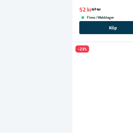
52 kr
67 kr
Finns i Webblager
Köp
-23%