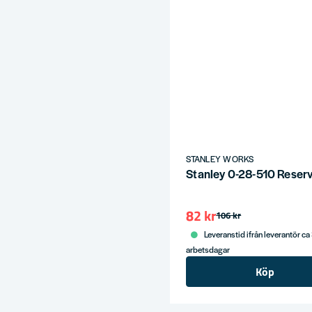
STANLEY WORKS
Stanley 0-28-510 Reserv
82 kr
106 kr
Leveranstid ifrån leverantör ca
arbetsdagar
Köp