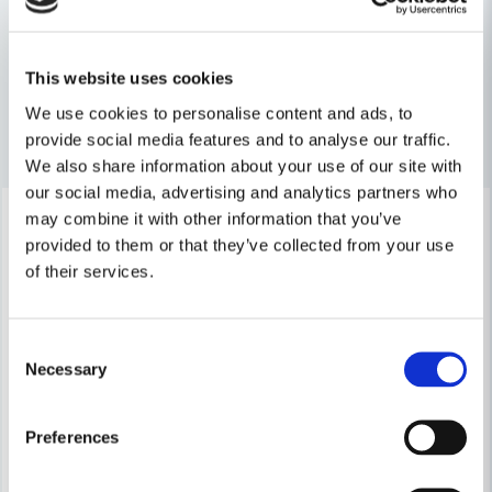
Handverktyg
email
Mejladress
This website uses cookies
We use cookies to personalise content and ads, to
Andra produkter i kategorin
provide social media features and to analyse our traffic.
Ja, ni får publicera min fråga
We also share information about your use of our site with
our social media, advertising and analytics partners who
-22%
-35%
may combine it with other information that you’ve
provided to them or that they’ve collected from your use
of their services.
Consent
Skicka fråga
Necessary
Selection
Preferences