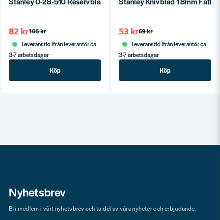
Stanley 0-28-510 Reservblad till Fönster-/Glasskrapa 10st
Stanley Knivblad 18mm FatMa
82 kr
53 kr
106 kr
69 kr
Leveranstid ifrån leverantör ca
Leveranstid ifrån leverantör ca
3-7 arbetsdagar
3-7 arbetsdagar
Köp
Köp
Nyhetsbrev
Bli medlem i vårt nyhetsbrev och ta del av våra nyheter och erbjudande.