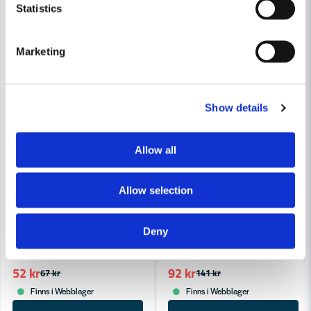
Statistics
Marketing
Show details
Allow all
Allow selection
STANLEY WORKS
STANLEY WORKS
Stanley 0-28-500 Fönsterskrapa / Glasskrapa
Stanley Kolstålblad Carbide (
Deny
52 kr
92 kr
67 kr
141 kr
Finns i Webblager
Finns i Webblager