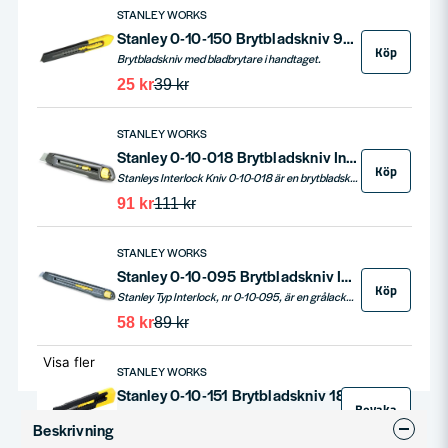
STANLEY WORKS
Stanley 0-10-150 Brytbladskniv 9mm
Köp
Brytbladskniv med bladbrytare i handtaget.
25 kr
39 kr
STANLEY WORKS
Stanley 0-10-018 Brytbladskniv Interlock 18mm
Köp
Stanleys Interlock Kniv 0-10-018 är en brytbladskniv utrustad med en kraftig metallkropp och designad för hållbarhet. Lösningsmedelsbeständig och erbjuder smidigt brytbladsbyte helt utan verktyg. Mäter 165mm i totallängd, bladbredd på 18mm, och är tillverkad med ett skaft av aluminium.
91 kr
111 kr
STANLEY WORKS
Stanley 0-10-095 Brytbladskniv Interlock 9mm
Köp
Stanley Typ Interlock, nr 0-10-095, är en grålackerad brytbladskniv av lättmetall med låsbara blad. Kniven har tolv brytbara eggar och är förskjutbar. Levereras med blad nr 0-11-300. Mäter 135mm i totallängd och har en bladbredd på 9mm med ett skaft av aluminium.
58 kr
89 kr
Visa fler
STANLEY WORKS
Stanley 0-10-151 Brytbladskniv 18mm
Bevaka
Stanleys Brytbladskniv 0-10-151 är en kompakt brytbladskniv med en 18mm bladbredd. Den inkluderar funktioner som bladbrytare i handtaget, flerläges tryckknapp för enkel användning och ett tvådelat formgjutet hus. Mäter 160mm i längd.
Beskrivning
42 kr
54 kr