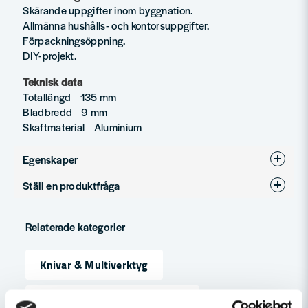
Skärande uppgifter inom byggnation.
Allmänna hushålls- och kontorsuppgifter.
Förpackningsöppning.
DIY-projekt.
Teknisk data
Totallängd 135 mm
Bladbredd 9 mm
Skaftmaterial Aluminium
Egenskaper
Ställ en produktfråga
Produkttyp
Brytbladskniv
question
Fråga oss något om denna produkten...
Relaterade kategorier
Knivar & Multiverktyg
name
Namn
Maskin, Laser & Handverktyg