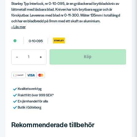
Stanley Typ Interlock, nr 0-10-095, är en grålackerad brytbladskniv av
lättmetall med låsbara blad. Kniven har tolv brytbara eggar och är
förskjutbar. Levereras med blad nr 0-11-300. Mäter 135mm i totallängd
och har en bladbredd på 9mm med ett skaft av aluminium.
Läs mer
0-10-095
Köp
-
+
Kvalitetsverktyg
Fraktfritt över 999 SEK*
En järnhandel för alla
Butik i Göteborg
Rekommenderade tillbehör