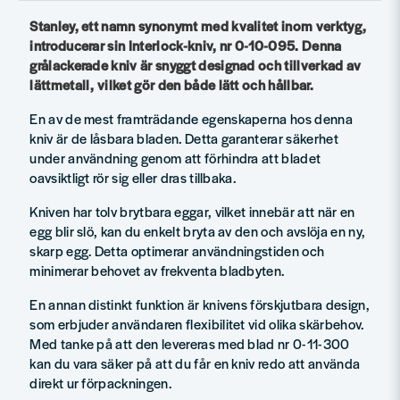
Stanley, ett namn synonymt med kvalitet inom verktyg,
introducerar sin Interlock-kniv, nr 0-10-095. Denna
grålackerade kniv är snyggt designad och tillverkad av
lättmetall, vilket gör den både lätt och hållbar.
En av de mest framträdande egenskaperna hos denna
kniv är de låsbara bladen. Detta garanterar säkerhet
under användning genom att förhindra att bladet
oavsiktligt rör sig eller dras tillbaka.
Kniven har tolv brytbara eggar, vilket innebär att när en
egg blir slö, kan du enkelt bryta av den och avslöja en ny,
skarp egg. Detta optimerar användningstiden och
minimerar behovet av frekventa bladbyten.
En annan distinkt funktion är knivens förskjutbara design,
som erbjuder användaren flexibilitet vid olika skärbehov.
Med tanke på att den levereras med blad nr 0-11-300
kan du vara säker på att du får en kniv redo att använda
direkt ur förpackningen.