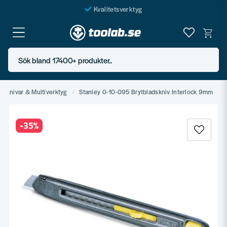
Kvalitetsverktyg
Fraktfritt över 999 SEK*
En järnhandel för alla
Sök bland 17400+ produkter..
Butik i Göteborg
Knivar & Multiverktyg
Stanley 0-10-095 Brytbladskniv Interlock 9mm
-
35
%