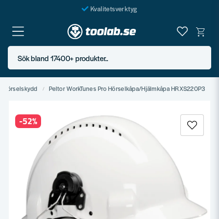
Kvalitetsverktyg
Fraktfritt över 999 SEK*
En järnhandel för alla
Sök bland 17400+ produkter..
Butik i Göteborg
Hörselskydd
Peltor WorkTunes Pro Hörselkåpa/Hjälmkåpa HRXS220P3
-
52
%