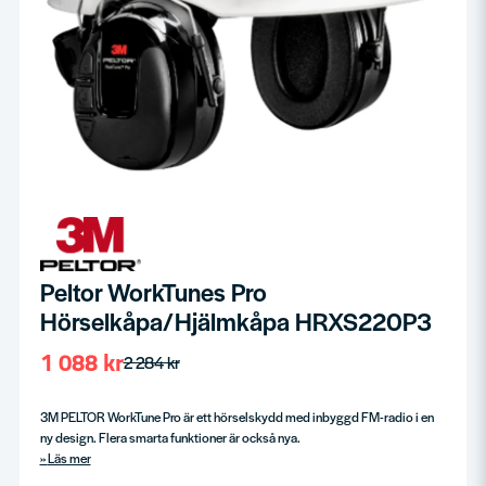
Peltor WorkTunes Pro
Hörselkåpa/Hjälmkåpa HRXS220P3
1 088 kr
2 284 kr
3M PELTOR WorkTune Pro är ett hörselskydd med inbyggd FM-radio i en
ny design. Flera smarta funktioner är också nya.
Läs mer