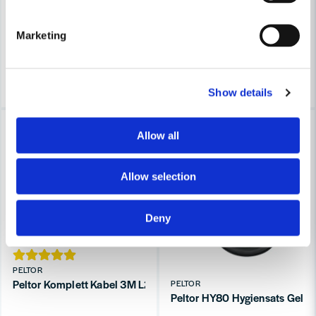
1 020 kr
1 677 kr
175 kr
226 kr
Marketing
Leveranstid ifrån leverantör ca
Finns i Webblager
3-7 arbetsdagar
Köp
Köp
Show details
-19%
-57%
Allow all
Allow selection
Deny
PELTOR
Peltor Komplett Kabel 3M L201AX-03/SP
PELTOR
Peltor HY80 Hygiensats Gelrin