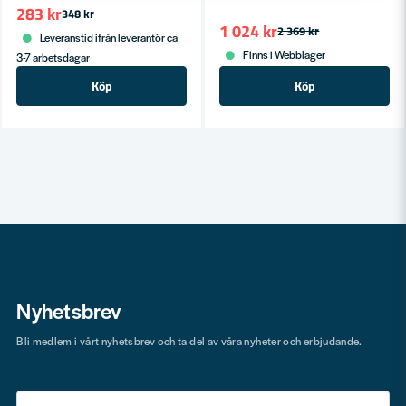
283 kr
348 kr
1 024 kr
2 369 kr
Leveranstid ifrån leverantör ca
Finns i Webblager
3-7 arbetsdagar
Köp
Köp
Nyhetsbrev
Bli medlem i vårt nyhetsbrev och ta del av våra nyheter och erbjudande.