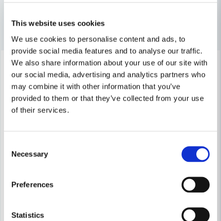
email
Mejladress
This website uses cookies
Andra produkter i kategorin
We use cookies to personalise content and ads, to
provide social media features and to analyse our traffic.
-39%
-23%
We also share information about your use of our site with
Ja, ni får publicera min fråga
our social media, advertising and analytics partners who
may combine it with other information that you’ve
provided to them or that they’ve collected from your use
of their services.
Consent
Necessary
Selection
Skicka fråga
Preferences
PELTOR
3M Peltor Mikrofonkit MT53N-14/1
PELTOR
Peltor P3EG-F Hjälmfäste – F
Statistics