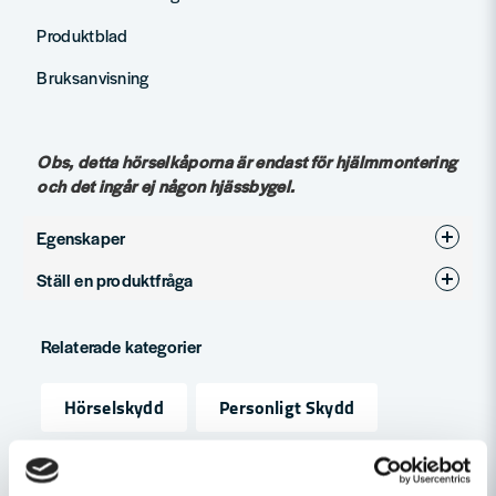
Produktblad
Bruksanvisning
Obs, detta hörselkåporna är endast för hjälmmontering
och det ingår ej någon hjässbygel.
Egenskaper
Ställ en produktfråga
Produkttyp
Hjälmkåpa
question
Bommikrofon
Nej
Fråga oss något om denna produkten...
Relaterade kategorier
Jaktmodell
Nej
Hörselskydd
Personligt Skydd
FM-Radio
Ja
name
Namn
Personligt Skydd & Kläder
Medhörning
Nej