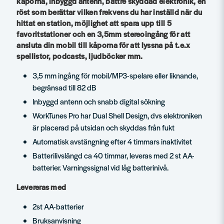
kåporna, inbyggd antenn, bättre skyddad elektronik, en
röst som berättar vilken frekvens du har inställd när du
hittat en station, möjlighet att spara upp till 5
favoritstationer och en 3,5mm stereoingång för att
ansluta din mobil till kåporna för att lyssna på t.e.x
spellistor, podcasts, ljudböcker mm.
3,5 mm ingång för mobil/MP3-spelare eller liknande,
begränsad till 82 dB
Inbyggd antenn och snabb digital sökning
WorkTunes Pro har Dual Shell Design, dvs elektroniken
är placerad på utsidan och skyddas från fukt
Automatisk avstängning efter 4 timmars inaktivitet
Batterilivslängd ca 40 timmar, leveras med 2 st AA-
batterier. Varningssignal vid låg batterinivå.
Levereras med
2st AA-batterier
Bruksanvisning