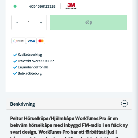
4054596123328
Köp
-
+
Kvalitetsverktyg
Fraktfritt över 999 SEK*
En järnhandel för alla
Butik i Göteborg
Beskrivning
Peltor Hörselkåpa/Hjälmkåpa WorkTunes Pro är en
bekväm hörselkåpa med inbyggd FM-radio i en fräck ny
svart design. WorkTunes Pro har ett förbättrat ljud i