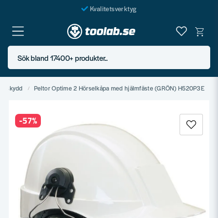
Kvalitetsverktyg
Fraktfritt över 999 SEK*
En järnhandel för alla
Sök bland 17400+ produkter..
Butik i Göteborg
selskydd
Peltor Optime 2 Hörselkåpa med hjälmfäste (GRÖN) H520P3E
-
57
%