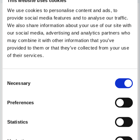
This website uses cookies
-39%
-23%
We use cookies to personalise content and ads, to
Ja, ni får publicera min fråga
provide social media features and to analyse our traffic.
We also share information about your use of our site with
our social media, advertising and analytics partners who
may combine it with other information that you’ve
provided to them or that they’ve collected from your use
of their services.
Skicka fråga
Consent
Necessary
Selection
PELTOR
3M Peltor Mikrofonkit MT53N-14/1
PELTOR
Preferences
Peltor P3EG-F Hjälmfäste – F
1 020 kr
1 677 kr
Statistics
175 kr
226 kr
Leveranstid ifrån leverantör ca
Finns i Webblager
3-7 arbetsdagar