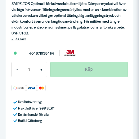
3M PELTOR Optime II för krävande bullermiljöer. Dämpar mycket väl även
vid låga frekvenser. Tätningsringarna är fyllda med en unik kombination av
vätska och skum vilket ger optimal tätning, lågt anläggningstryck och
skön komfort även under långtidsanvändning. För miljöer med tyngre
industribuller, entreprenadmaskiner, på flygplatser och i lantbruksarbete.
SNR 31 dB.
Läs mer
4046719384174
Köp
-
+
Kvalitetsverktyg
Fraktfritt över 999 SEK*
En järnhandel för alla
Butik i Göteborg