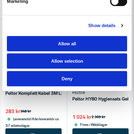
Marketing
Köp
Köp
-19%
-57%
Show details
Allow all
Allow selection
Deny
PELTOR
Peltor Komplett Kabel 3M L201AX-03/SP
PELTOR
Peltor HY80 Hygiensats Gelrin
283 kr
348 kr
1 024 kr
2 369 kr
Leveranstid ifrån leverantör ca
Finns i Webblager
3-7 arbetsdagar