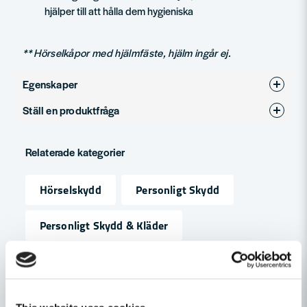
hjälper till att hålla dem hygieniska
** Hörselkåpor med hjälmfäste, hjälm ingår ej.
Egenskaper
Ställ en produktfråga
Produkttyp
Hjälmkåpa
question
Bommikrofon
Nej
Fråga oss något om denna produkten...
Relaterade kategorier
Jaktmodell
Nej
Hörselskydd
Personligt Skydd
FM-Radio
Nej
name
Namn
Personligt Skydd & Kläder
Medhörning
Nej
email
Mejladress
Andra produkter i kategorin