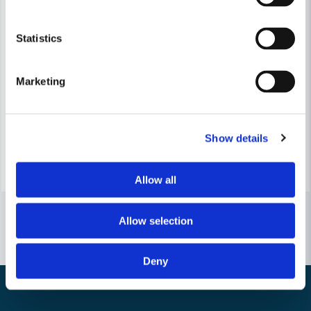
Statistics
MAKITA POWERTOOLS
MAKITA POWERTOOLS
Makita 125159-3 Slipnos 13mm till 9032
Makita Dammpåse i tyg 9046
Marketing
1 983 kr
421 kr
2 926 kr
515 kr
Leveranstid ifrån leverantör ca
Leveranstid ifrån leverantör ca
3-7 arbetsdagar
3-7 arbetsdagar
Show details
Köp
Köp
Allow all
Allow selection
Deny