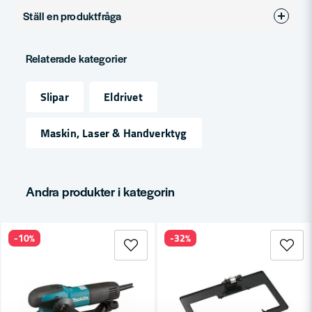
Ställ en produktfråga
Produkttyp
Tillbehör
question
Fråga oss något om denna produkten...
Relaterade kategorier
Slipar
Eldrivet
name
Namn
Maskin, Laser & Handverktyg
email
Mejladress
Andra produkter i kategorin
-10%
-32%
Ja, ni får publicera min fråga