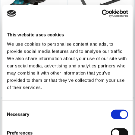
Skicka fråga
This website uses cookies
MAKITA POWERTOOLS
MAKITA POWERTOOLS
Makita BO6050J Excenterslip 750W (150mm)
Makita 193072-3 Slipram 94
We use cookies to personalise content and ads, to
provide social media features and to analyse our traffic.
4 795 kr
1 430 kr
We also share information about your use of our site with
5 308 kr
2 111 kr
our social media, advertising and analytics partners who
Leveranstid ifrån leverantör ca
Leveranstid ifrån leverantör ca
may combine it with other information that you’ve
3-7 arbetsdagar
3-7 arbetsdagar
provided to them or that they’ve collected from your use
Köp
Köp
of their services.
-32%
-18%
Consent
Necessary
Selection
Preferences