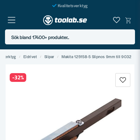
Kvalitetsverktyg
Fraktfritt över 999 SEK*
En järnhandel för alla
Sök bland 17400+ produkter..
Butik i Göteborg
ndverktyg
Eldrivet
Slipar
Makita 125158-5 Slipnos 9mm till 9032
-
32
%