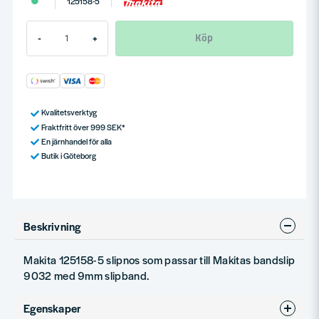
125158-5
Köp
-
+
Kvalitetsverktyg
Fraktfritt över 999 SEK*
En järnhandel för alla
Butik i Göteborg
Beskrivning
Makita 125158-5 slipnos som passar till Makitas bandslip
9032 med 9mm slipband.
Egenskaper