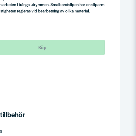
ch arbeten i trånga utrymmen. Smalbandslipen har en sliparm
igheten regleras vid bearbetning av olika material.
Köp
illbehör
LS