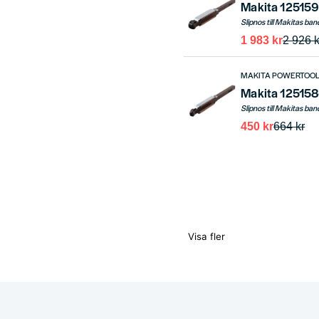
Makita 125159
Slipnos till Makitas ba
1 983 kr
2 926 k
MAKITA POWERTOO
Makita 125158
Slipnos till Makitas ba
450 kr
664 kr
Visa fler