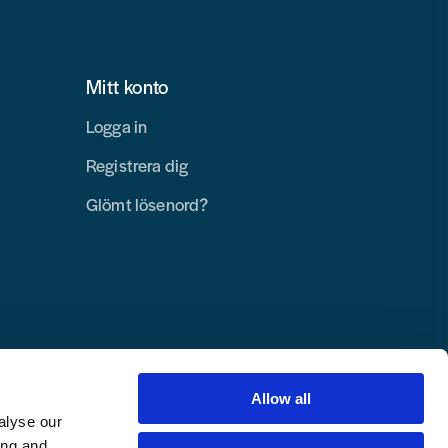
Mitt konto
Logga in
Registrera dig
Glömt lösenord?
Allow all
alyse our
ing and