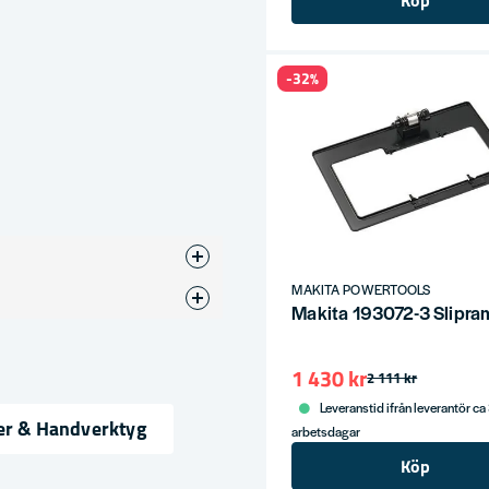
Köp
-32%
MAKITA POWERTOOLS
ip
Makita 193072-3 Slipr
1 430 kr
2 111 kr
Leveranstid ifrån leverantör ca
er & Handverktyg
arbetsdagar
Köp
ress