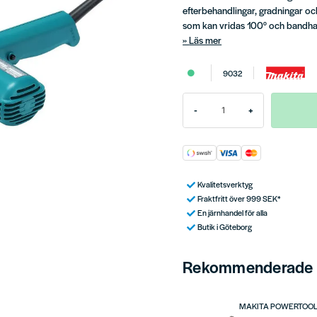
efterbehandlingar, gradningar o
som kan vridas 100° och bandhast
Läs mer
9032
-
+
Kvalitetsverktyg
Fraktfritt över 999 SEK*
En järnhandel för alla
Butik i Göteborg
Rekommenderade t
MAKITA POWERTOO