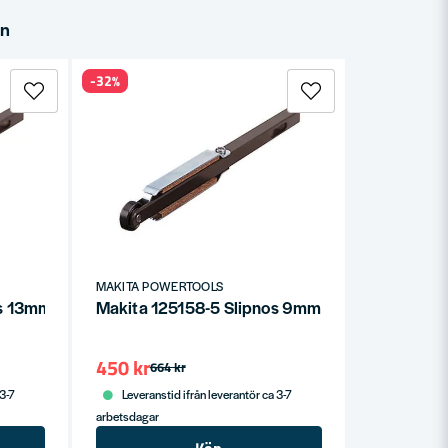
in
-32%
MAKITA POWERTOOLS
s 13mm till 9032
Makita 125158-5 Slipnos 9mm till 9032
450 kr
664 kr
 3-7
Leveranstid ifrån leverantör ca 3-7
arbetsdagar