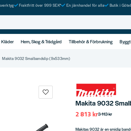
tsverktyg
Fraktfritt över 999 SEK*
En järnhandel för alla
Butik i Göte
& Kläder
Hem, Skog & Trädgård
Tillbehör & Förbrukning
Byggt
Makita 9032 Smalbandslip (9x533mm)
Makita 9032 Smal
2 813 kr
3 113 kr
Makitas 9032 är en smidig bands