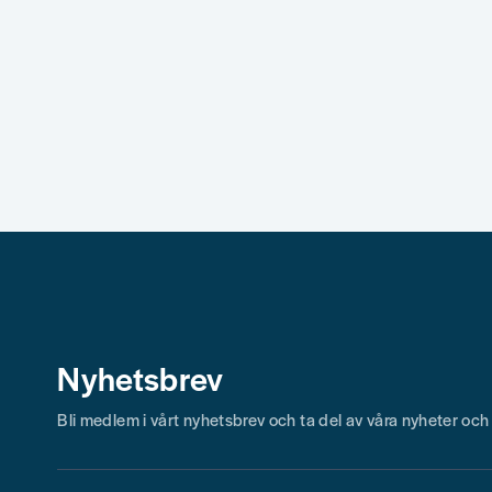
Ja, ni får publicera min fråga
Skicka fråga
Nyhetsbrev
Bli medlem i vårt nyhetsbrev och ta del av våra nyheter oc