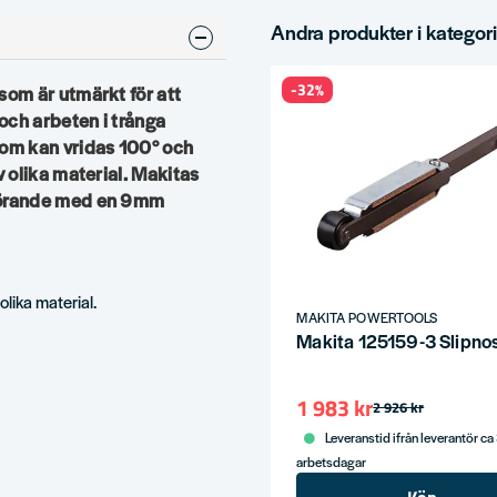
Andra produkter i kategor
-32%
om är utmärkt för att
och arbeten i trånga
om kan vridas 100° och
 olika material. Makitas
förande med en 9mm
lika material.
MAKITA POWERTOOLS
Makita 125159-3 Slipno
1 983 kr
2 926 kr
Leveranstid ifrån leverantör ca
arbetsdagar