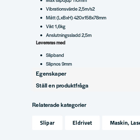
Vibrationsvärde 2,5m/s2
Mått (LxBxH) 420x158x78mm
Vikt 1,6kg
Anslutningssladd 2,5m
Levereras med
Slipband
Slipnos 9mm
Egenskaper
Ställ en produktfråga
Produkttyp
Bandsl
question
Fråga oss något om denna produkten...
Relaterade kategorier
Slipar
Eldrivet
Maskin, Las
name
email
Namn
Mejlad