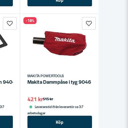
Köp
-18%
MAKITA POWERTOOLS
am 9404
Makita Dammpåse i tyg 9046
421 kr
515 kr
 3-7
Leveranstid ifrån leverantör ca 3-7
arbetsdagar
Köp