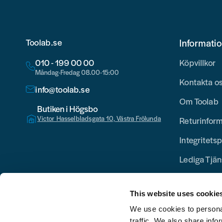
Toolab.se
Informati
010 - 199 00 00
Köpvillkor
Måndag-Fredag 08.00-15:00
Kontakta o
info@toolab.se
Om Toolab
Butiken i Högsbo
Victor Hasselbladsgata 10, Västra Frölunda
Returinfor
Integritetsp
Lediga Tjän
This website uses cookie
We use cookies to personal
traffic. We also share info