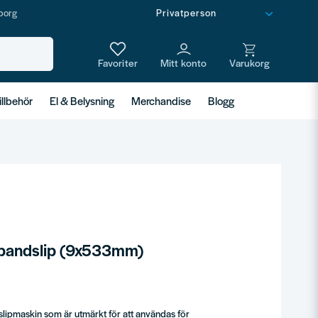
borg
illbehör
El & Belysning
Merchandise
Blogg
bandslip (9x533mm)
lipmaskin som är utmärkt för att användas för