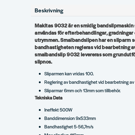
Beskrivning
Makitas 9032 är en smidig bandslipmaskin s
användas för efterbehandlingar, gradningar 
utrymmen. Smalbandslipen har en sliparm s
bandhastigheten regleras vid bearbetning av
smalbandslip 9032 levereras som grundut
slipnos.
Sliparmen kan vridas 100.
Reglering av bandhastighet vid bearbetning av o
Sliparmar 6mm och 13mm som tillbehör.
Tekniska Data
Ineffekt 500W
Banddimension 9x533mm
Bandhastighet 5-56,7m/s
Max slipdjup 110mm