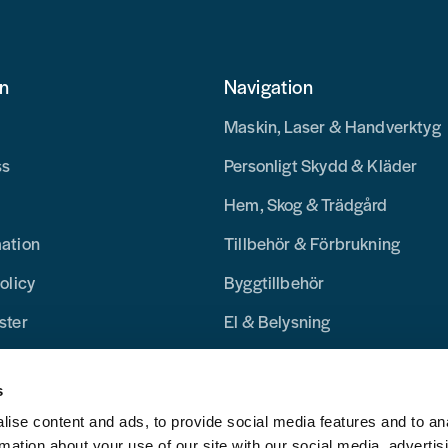
on
Navigation
Maskin, Laser & Handverktyg
ss
Personligt Skydd & Kläder
Hem, Skog & Trädgård
mation
Tillbehör & Förbrukning
olicy
Byggtillbehör
ster
El & Belysning
Merchandise
s
Blogg
ise content and ads, to provide social media features and to an
rmation about your use of our site with our social media, advertis