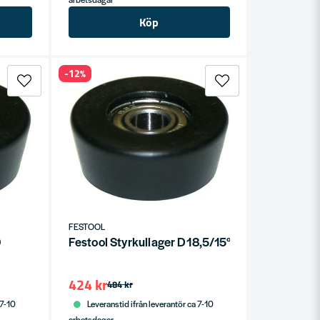
Köp
-12%
FESTOOL
9
Festool Styrkullager D18,5/15°
424 kr
484 kr
 7-10
Leveranstid ifrån leverantör ca 7-10
arbetsdagar