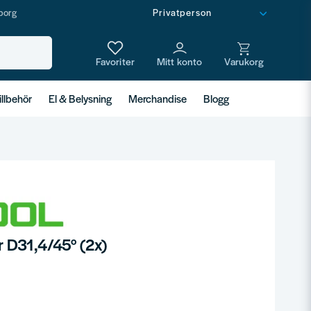
borg
illbehör
El & Belysning
Merchandise
Blogg
r D31,4/45° (2x)