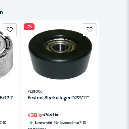
in
-7%
FESTOOL
,5/12,7/16/19/22
Festool Styrkullager D22/11°
438 kr
470,91 kr
 7-10
Leveranstid ifrån leverantör ca 7-10
arbetsdagar