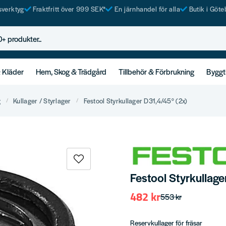
tsverktyg
Fraktfritt över 999 SEK*
En järnhandel för alla
Butik i Göte
rodukter..
& Kläder
Hem, Skog & Trädgård
Tillbehör & Förbrukning
Byggt
g
Kullager / Styrlager
Festool Styrkullager D31,4/45° (2x)
Festool Styrkullage
482 kr
553 kr
Reservkullager för fräsar