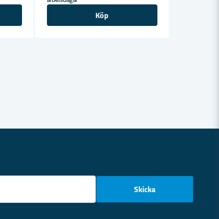
Köp
email
Skicka