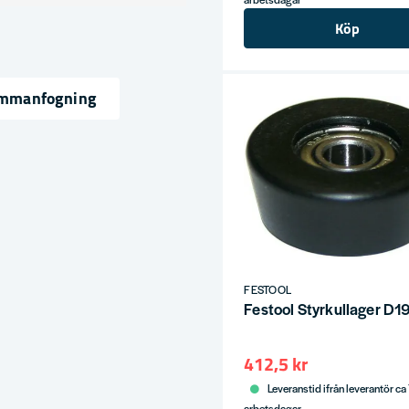
Köp
31
sammanfogning
ress
FESTOOL
Festool Styrkullager D1
412,5 kr
Leveranstid ifrån leverantör ca
arbetsdagar