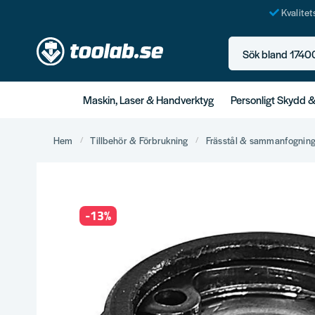
Kvalite
Sök bland 17400+ p
Maskin, Laser & Handverktyg
Personligt Skydd 
Hem
Tillbehör & Förbrukning
Frässtål & sammanfognin
-
13
%