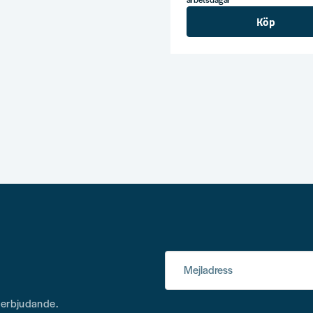
Köp
Mejladress
h erbjudande.