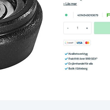
Läs mer
4014549010679
-
+
Kvalitetsverktyg
Fraktfritt över 999 SEK*
En järnhandel för alla
Butik i Göteborg