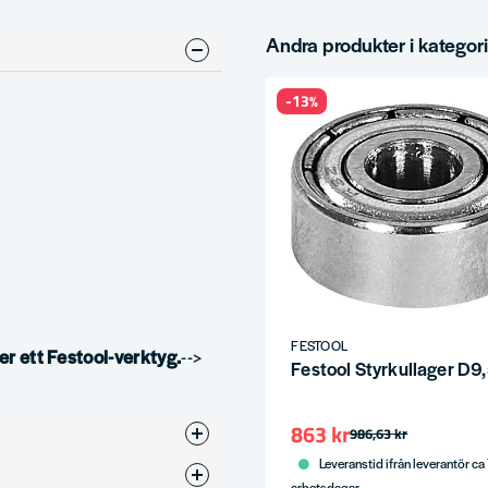
Andra produkter i kategor
-13%
FESTOOL
er ett Festool-verktyg.
-->
Festool Styrkullager D9
863 kr
986,63 kr
Leveranstid ifrån leverantör ca
Kullager
arbetsdagar