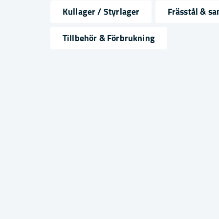
Kullager / Styrlager
Frässtål & 
name
email
Namn
Mejlad
Tillbehör & Förbrukning
Ja, ni får publicera min fråga
Skicka fråga