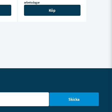
arbetsdagar
Köp
email
Skicka