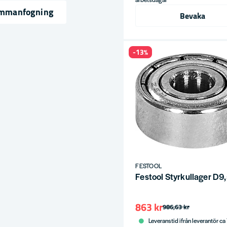
sammanfogning
Bevaka
ress
-13%
FESTOOL
Festool Styrkullager D9
863 kr
986,63 kr
Leveranstid ifrån leverantör ca