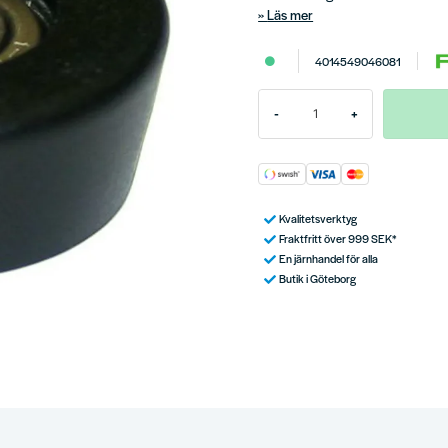
Läs mer
4014549046081
-
+
Kvalitetsverktyg
Fraktfritt över 999 SEK*
En järnhandel för alla
Butik i Göteborg