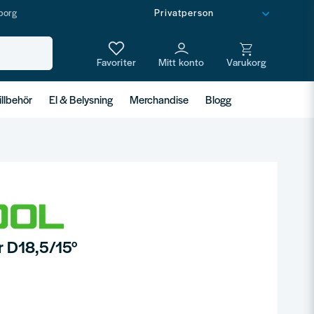
borg
illbehör
El & Belysning
Merchandise
Blogg
er D18,5/15°