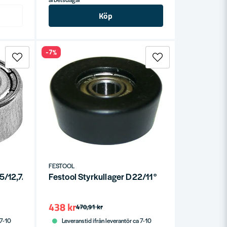
Köp
-7%
FESTOOL
,5/12,7/16/19/22
Festool Styrkullager D22/11°
438 kr
470,91 kr
 7-10
Leveranstid ifrån leverantör ca 7-10