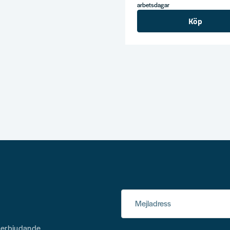
arbetsdagar
Köp
Mejladress
h erbjudande.