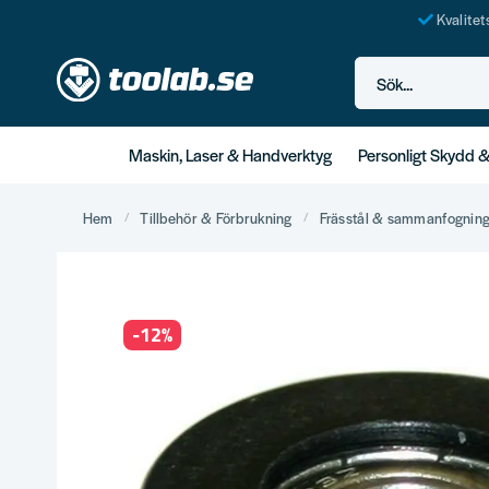
Kvalite
Sök...
Maskin, Laser & Handverktyg
Personligt Skydd 
Hem
Tillbehör & Förbrukning
Frässtål & sammanfognin
-
12
%