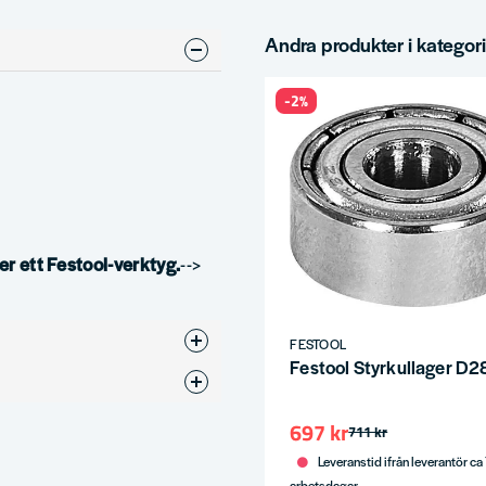
Andra produkter i kategor
-2%
er ett Festool-verktyg.
-->
FESTOOL
Festool Styrkullager D2
Kullager
697 kr
711 kr
19
Leveranstid ifrån leverantör ca
arbetsdagar