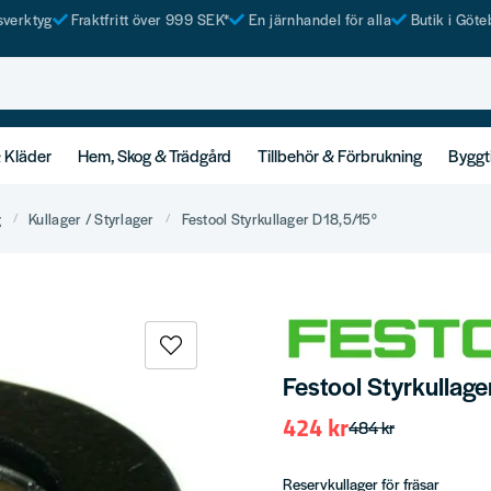
tsverktyg
Fraktfritt över 999 SEK*
En järnhandel för alla
Butik i Göte
& Kläder
Hem, Skog & Trädgård
Tillbehör & Förbrukning
Byggt
g
Kullager / Styrlager
Festool Styrkullager D18,5/15°
Festool Styrkullag
424 kr
484 kr
Reservkullager för fräsar