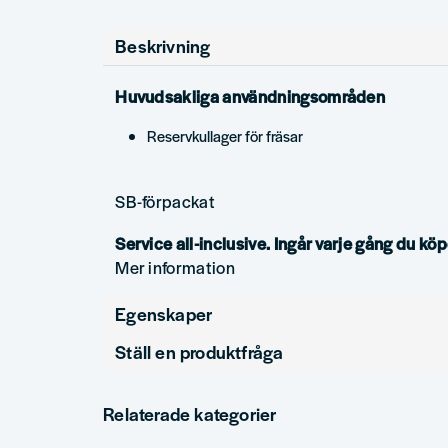
Beskrivning
Huvudsakliga användningsområden
Reservkullager för fräsar
SB-förpackat
Service all-inclusive. Ingår varje gång du köp
Mer information
Egenskaper
Ställ en produktfråga
Produkttyp
question
Diameter (mm)
Fråga oss något om denna produkten...
Relaterade kategorier