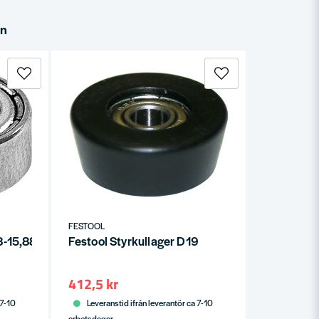
in
FESTOOL
8-15,88 (2x)
Festool Styrkullager D19
412,5 kr
 7-10
Leveranstid ifrån leverantör ca 7-10
arbetsdagar