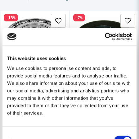
Ja, ni får publicera min fråga
-13%
-7%
This website uses cookies
Skicka fråga
We use cookies to personalise content and ads, to
provide social media features and to analyse our traffic.
FESTOOL
FESTOOL
Festool Styrkullager D9,5/12,7/16/19/22
Festool Styrkullager D22/11°
We also share information about your use of our site with
our social media, advertising and analytics partners who
may combine it with other information that you’ve
863 kr
438 kr
986,63 kr
470,91 kr
provided to them or that they’ve collected from your use
Leveranstid ifrån leverantör ca
Leveranstid ifrån leverantör ca
of their services.
7-10 arbetsdagar
7-10 arbetsdagar
Köp
Köp
Consent