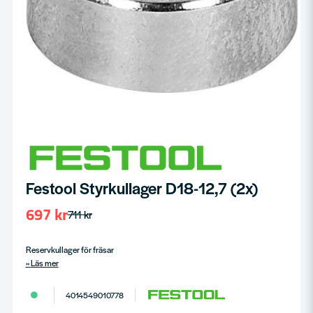
Festool Styrkullager D18-12,7 (2x)
697 kr
711 kr
Reservkullager för fräsar
Läs mer
4014549010778