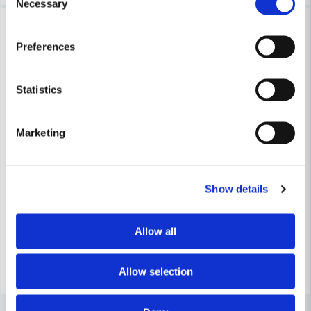
Necessary
Selection
-12%
Preferences
Statistics
Marketing
FESTOOL
FESTOOL
Festool Styrkullager D19
Festool Styrkullager D18,5/15
Show details
412,5 kr
424 kr
484 kr
Leveranstid ifrån leverantör ca
Leveranstid ifrån leverantör ca
Allow all
7-10 arbetsdagar
7-10 arbetsdagar
Köp
Köp
Allow selection