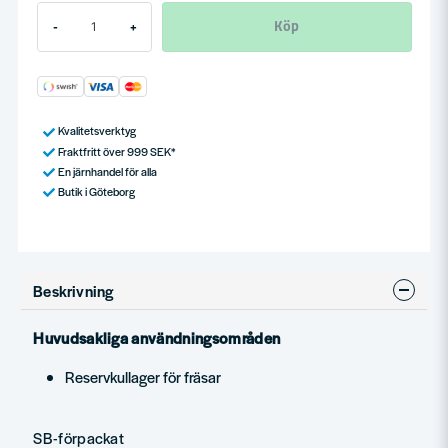
Köp
-
+
Kvalitetsverktyg
Fraktfritt över 999 SEK*
En järnhandel för alla
Butik i Göteborg
Beskrivning
Huvudsakliga användningsområden
Reservkullager för fräsar
SB-förpackat