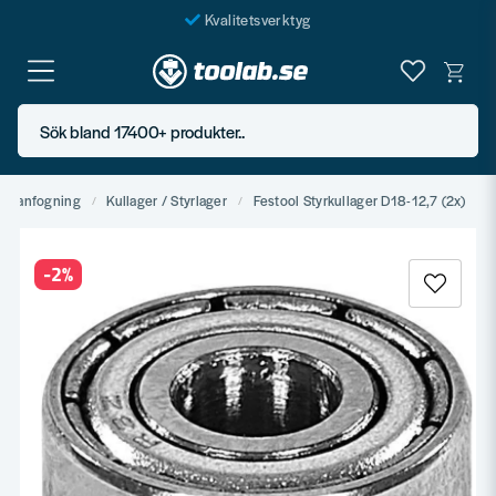
Kvalitetsverktyg
Fraktfritt över 999 SEK*
En järnhandel för alla
Sök bland 17400+ produkter..
Butik i Göteborg
ammanfogning
Kullager / Styrlager
Festool Styrkullager D18-12,7 (2x)
-
2
%