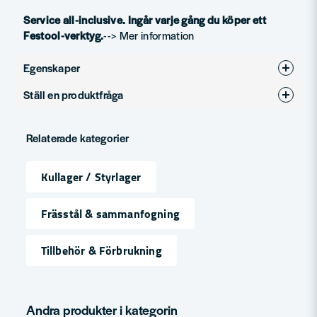
Service all-inclusive. Ingår varje gång du köper ett
Festool-verktyg.
--> Mer information
Egenskaper
Ställ en produktfråga
Produkttyp
Kullager
question
Diameter (mm)
18
Fråga oss något om denna produkten...
Relaterade kategorier
Kullager / Styrlager
name
Namn
Frässtål & sammanfogning
Tillbehör & Förbrukning
email
Mejladress
Andra produkter i kategorin