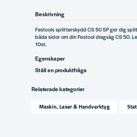
Beskrivning
Festools splitterskydd CS 50 SP ger dig split
båda sidor om din Festool dragsåg CS 50. Le
10st.
Egenskaper
Ställ en produktfråga
Produkttyp
Tillbeh
question
Fråga oss något om denna produkten...
Relaterade kategorier
Maskin, Laser & Handverktyg
Sta
name
email
Namn
Mejlad