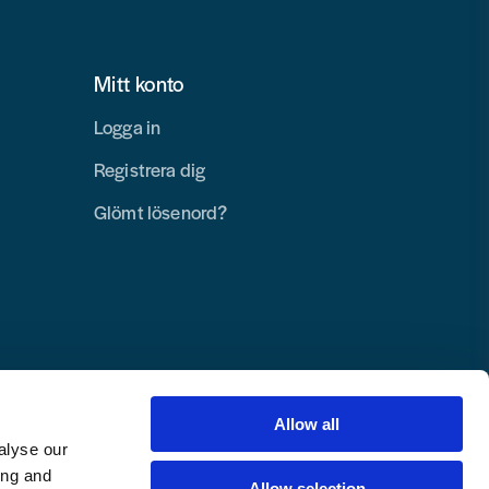
Mitt konto
Logga in
Registrera dig
Glömt lösenord?
Allow all
alyse our
ing and
Allow selection