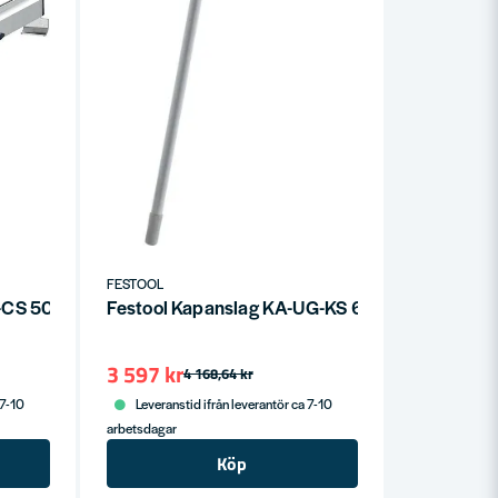
FESTOOL
A-CS 50/CMS
Festool Kapanslag KA-UG-KS 60-L
3 597 kr
4 168,64 kr
 7-10
Leveranstid ifrån leverantör ca 7-10
arbetsdagar
Köp