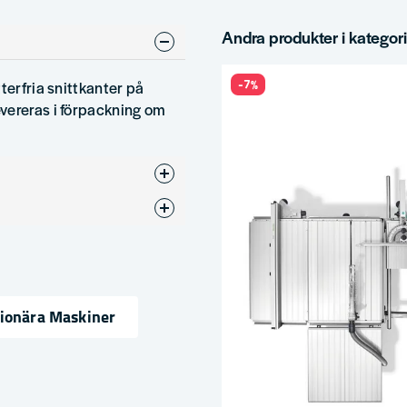
Andra produkter i kategor
-7%
terfria snittkanter på
vereras i förpackning om
ör
tionära Maskiner
ress