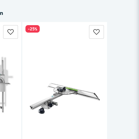
in
-25%