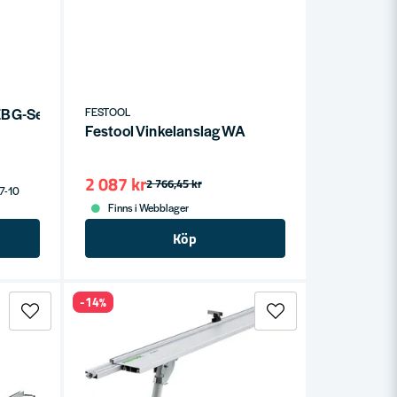
 EBG-Set PRECISIO
FESTOOL
Festool Vinkelanslag WA
2 087 kr
2 766,45 kr
 7-10
Finns i Webblager
Köp
-14%