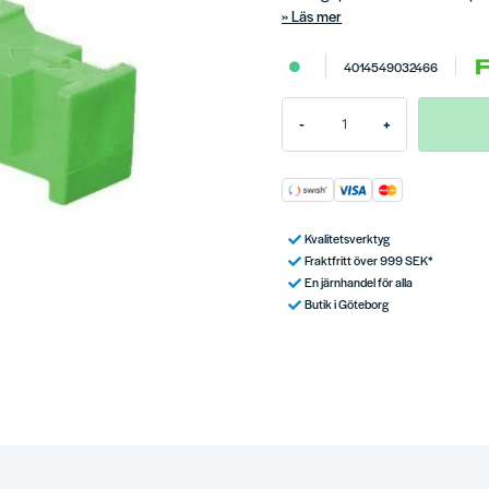
Läs mer
4014549032466
-
+
Kvalitetsverktyg
Fraktfritt över 999 SEK*
En järnhandel för alla
Butik i Göteborg