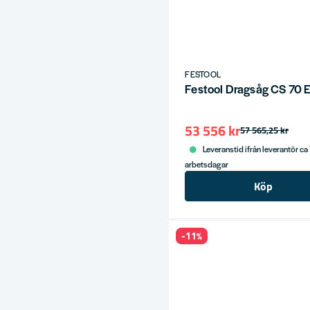
FESTOOL
Festool Dragsåg CS 70
53 556 kr
57 565,25 kr
Leveranstid ifrån leverantör ca
arbetsdagar
Köp
-11%