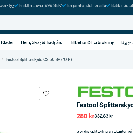
tsverktyg
Fraktfritt över 999 SEK*
En järnhandel för alla
Butik i Göte
& Kläder
Hem, Skog & Trädgård
Tillbehör & Förbrukning
Byggt
Festool Splitterskydd CS 50 SP (10-P)
Festool Splittersk
280 kr
332,83 kr
Ger dig splitterfria snittkanter 