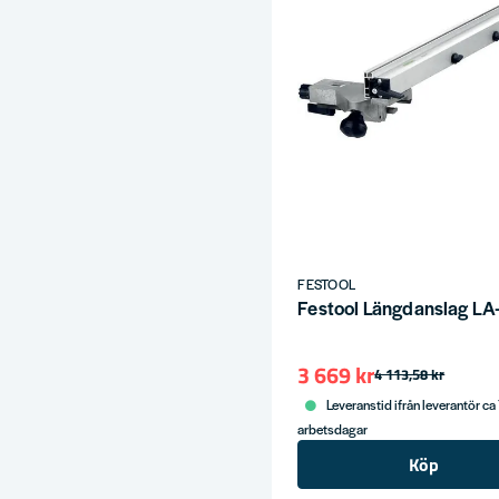
FESTOOL
Festool Längdanslag L
3 669 kr
4 113,58 kr
Leveranstid ifrån leverantör ca
arbetsdagar
Köp