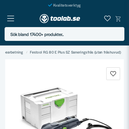
Kvalitetsverktyg
Fraktfritt över 999 SEK*
En järnhandel för alla
Sök bland 17400+ produkter..
Butik i Göteborg
ngbearbetning
Festool RG 80 E Plus SZ Saneringsfräs (utan fräshuvud)