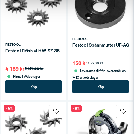
FESTOOL
Skicka fråga
Festool Spännmutter UF-AG 
FESTOOL
Festool Fräshjul HW-SZ 35
150 kr
156,98 kr
4 169 kr
5 079,28 kr
Leveranstid ifrån leverantör ca
Finns i Webblager
7-10 arbetsdagar
Köp
Köp
-6%
-8%