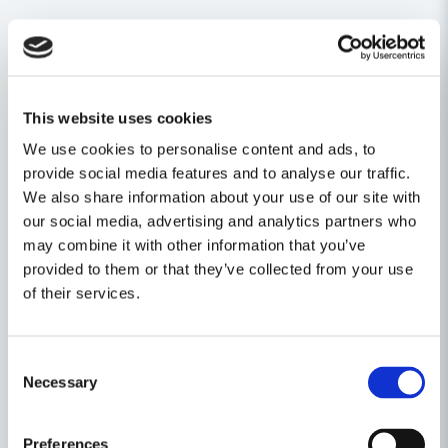
Tekniska data
Effekt 1100 W
Varvtal 2000-5900 min-1
This website uses cookies
Verktyg Ø 80 mm
We use cookies to personalise content and ads, to
Verktygsfäste 2 x M5
provide social media features and to analyse our traffic.
Anslutning dammutsug Ø 36 mm
We also share information about your use of our site with
Vikt 3,2 kg
our social media, advertising and analytics partners who
may combine it with other information that you’ve
Levereras med
provided to them or that they’ve collected from your use
Utsugskåpa
of their services.
Extrahandtaget VIBRASTOP
Insexnyckel
Consent
SYSTAINER SYS 3 T-LOC
Necessary
Selection
* OBS - SPECIALMODELL DÄR ETT FRÄSHUVUD SZ-
RG 80 ingår. (Värde cirka 2000:- inkl moms)
Preferences