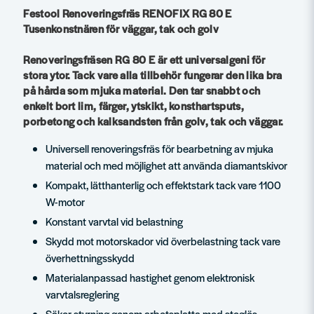
Festool Renoveringsfräs RENOFIX RG 80 E
Tusenkonstnären för väggar, tak och golv
Renoveringsfräsen RG 80 E är ett universalgeni för
stora ytor. Tack vare alla tillbehör fungerar den lika bra
på hårda som mjuka material. Den tar snabbt och
enkelt bort lim, färger, ytskikt, konsthartsputs,
porbetong och kalksandsten från golv, tak och väggar.
Universell renoveringsfräs för bearbetning av mjuka
material och med möjlighet att använda diamantskivor
Kompakt, lätthanterlig och effektstark tack vare 1100
W-motor
Konstant varvtal vid belastning
Skydd mot motorskador vid överbelastning tack vare
överhettningsskydd
Materialanpassad hastighet genom elektronisk
varvtalsreglering
Säker styrning genom arbetsplatta med steglös