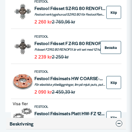
FESTOOL
Festool Frässet SZ-RG 80 RENOFIX (Spetsig)
Köp
Festool verktygshuvud SZ-RG 80 för Festool Renofix RG 80 & RGP 80. Anpassat för hård puts, limrester och konstharsputs.
2 260 kr
2 769,96 kr
FESTOOL
Festool Frässet FZ-RG 80 RENOFIX
Bevaka
Frässet FZ-RG 80 RENOFIX är ett set med 12 hårdmetall-fräshjul, tandform platt, anpassat för mjuk puts, ny betong, limrester och skyddsmålning.
2 239 kr
2 259 kr
FESTOOL
Festool Fräsinsats HW COARSE-RG 80
Köp
För elastiska ytbeläggningar, lim på mjuk puts, puts och kalk på bjälklag och regelverk, tjocka och gamla färgskikt samt uppruggning av glasfiberförstärkt plast.
2 090 kr
2 459,39 kr
Visa fler
FESTOOL
Festool Fräsinsats Platt HW-FZ 12 för RG 80 & RGP 80
Köp
Festool fräsinsats för ny betong, mjuk puts, limrester och skyddsmålning. Fräshjulen har en platt form och levereras i paket om 12 st.
Beskrivning
1 869 kr
2 099,04 kr