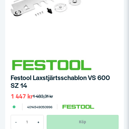
Festool Laxstjärtsschablon VS 600
SZ 14
1 447 kr
1 483,31 kr
4014549050996
Köp
-
+