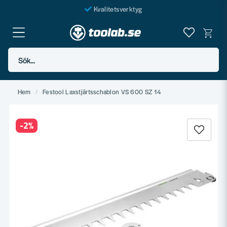
Kvalitetsverktyg
Fraktfritt över 999 SEK*
En järnhandel för alla
Sök...
Butik i Göteborg
Hem
Festool Laxstjärtsschablon VS 600 SZ 14
-
2
%