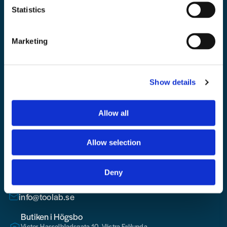
Statistics
Marketing
Mejladress
Skicka
Skicka fråga
Show details
email
Allow all
Allow selection
Toolab.se
010 - 199 00 00
Deny
Måndag-Fredag 08.00-15:00
info@toolab.se
Butiken i Högsbo
Victor Hasselbladsgata 10, Västra Frölunda