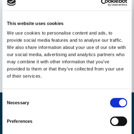
Service all-inclusive. Ingår varje gång du köper ett
Festool-verktyg.
--> Mer information
Ställ en produktfråga
This website uses cookies
We use cookies to personalise content and ads, to
question
Fråga oss något om denna produkten...
Relaterade kategorier
provide social media features and to analyse our traffic.
We also share information about your use of our site with
our social media, advertising and analytics partners who
may combine it with other information that you’ve
name
Namn
provided to them or that they’ve collected from your use
of their services.
email
Mejladress
Consent
Necessary
Selection
Nyhetsbrev
Ja, ni får publicera min fråga
Preferences
Bli medlem i vårt nyhetsbrev och ta del av våra nyheter och erbjudande.