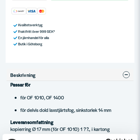
Kvalitetsverktyg
Fraktfritt över 999 SEK*
En järnhandel för alla
Butik i Göteborg
Beskrivning
Passar för
för OF 1010, OF 1400
för delvis dold laxstjärtsfog, sinkstorlek 14 mm
Leveransomfattning
kopierring Ø 17 mm (för OF 1010) 1 ??., i kartong