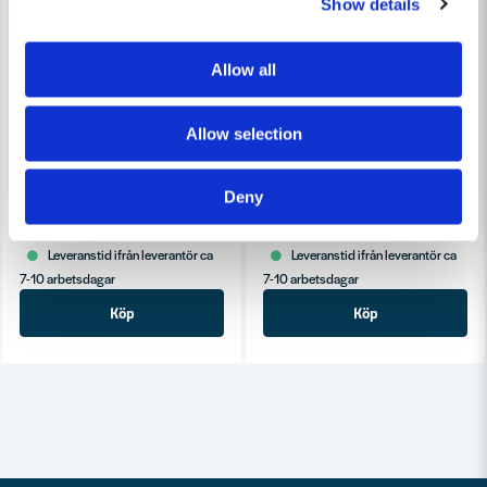
Show details
Allow all
Allow selection
FESTOOL
FESTOOL
Festool Längdanslag LA-CS 50/CMS
Festool Kapanslag KA-UG-KS 
Deny
3 669 kr
3 597 kr
4 113,58 kr
4 168,64 kr
Leveranstid ifrån leverantör ca
Leveranstid ifrån leverantör ca
7-10 arbetsdagar
7-10 arbetsdagar
Köp
Köp