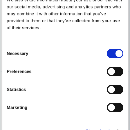
our social media, advertising and analytics partners who
FESTOOL
may combine it with other information that you’ve
Festool Dragsåg CS 70 EBG-Set PRECISIO
FESTOOL
provided to them or that they’ve collected from your use
Festool Vinkelanslag WA
of their services.
53 556 kr
57 565,25 kr
2 087 kr
2 766,45 kr
Leveranstid ifrån leverantör ca
Finns i Webblager
Consent
7-10 arbetsdagar
Necessary
Selection
Köp
Köp
Preferences
-11%
-14%
Statistics
Marketing