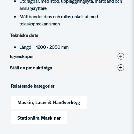
Utdragbar, med stöd, uppläggningsyta, måttband och
anslagsryttare
Måttbandet dras och rullas enkelt ut med
teleskopmekanismen
Tekniska data
Längd 1200 - 2050 mm
Egenskaper
Ställ en produktfråga
Produkttyp
Tillbehör
question
Fråga oss något om denna produkten...
Relaterade kategorier
Maskin, Laser & Handverktyg
name
Namn
Stationära Maskiner