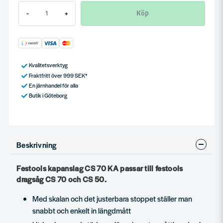
Köp
-
+
Kvalitetsverktyg
Fraktfritt över 999 SEK*
En järnhandel för alla
Butik i Göteborg
Beskrivning
Festools kapanslag CS 70 KA passar till festools
dragsåg CS 70 och CS 50.
Med skalan och det justerbara stoppet ställer man
snabbt och enkelt in längdmått