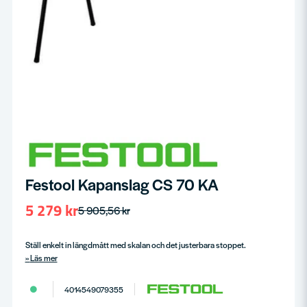
Festool Kapanslag CS 70 KA
5 279 kr
5 905,56 kr
Ställ enkelt in längdmått med skalan och det justerbara stoppet.
Läs mer
4014549079355