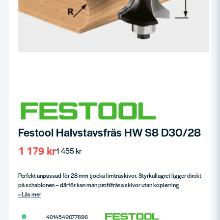
Festool Halvstavsfräs HW S8 D30/28
1 179 kr
1 455 kr
Perfekt anpassad för 28 mm tjocka limträskivor. Styrkullagret ligger direkt
på schablonen – därför kan man profilfräsa skivor utan kopierring
Läs mer
4014549077696