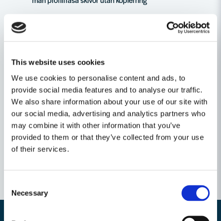
SB-förpackat
Service all-inclusive. Ingår varje gång du köper ett
Festool-verktyg.
--> Mer information
This website uses cookies
We use cookies to personalise content and ads, to
Ställ en produktfråga
provide social media features and to analyse our traffic.
We also share information about your use of our site with
question
Fråga oss något om denna produkten...
Relaterade kategorier
our social media, advertising and analytics partners who
may combine it with other information that you’ve
provided to them or that they’ve collected from your use
of their services.
name
Namn
Consent
Necessary
Selection
email
Mejladress