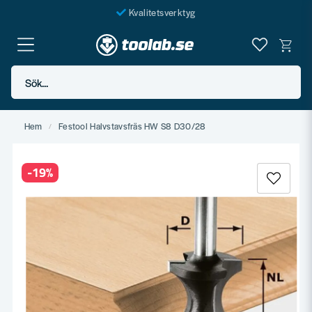
Kvalitetsverktyg
Fraktfritt över 999 SEK*
En järnhandel för alla
Sök...
Butik i Göteborg
Hem
Festool Halvstavsfräs HW S8 D30/28
-
19
%