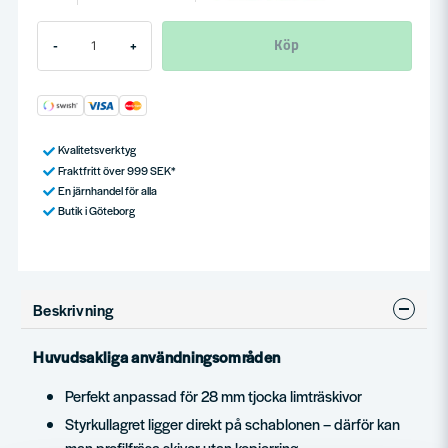
Köp
-
+
Kvalitetsverktyg
Fraktfritt över 999 SEK*
En järnhandel för alla
Butik i Göteborg
Beskrivning
Huvudsakliga användningsområden
Perfekt anpassad för 28 mm tjocka limträskivor
Styrkullagret ligger direkt på schablonen – därför kan
man profilfräsa skivor utan kopierring