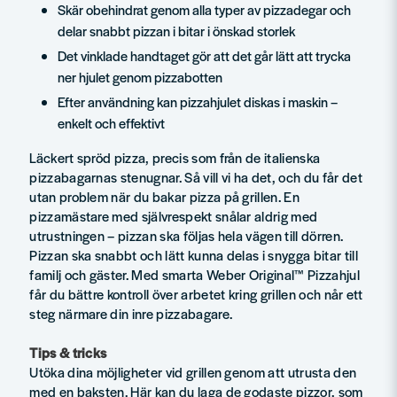
Skär obehindrat genom alla typer av pizzadegar och
delar snabbt pizzan i bitar i önskad storlek
Det vinklade handtaget gör att det går lätt att trycka
ner hjulet genom pizzabotten
Efter användning kan pizzahjulet diskas i maskin –
enkelt och effektivt
Läckert spröd pizza, precis som från de italienska
pizzabagarnas stenugnar. Så vill vi ha det, och du får det
utan problem när du bakar pizza på grillen. En
pizzamästare med självrespekt snålar aldrig med
utrustningen – pizzan ska följas hela vägen till dörren.
Pizzan ska snabbt och lätt kunna delas i snygga bitar till
familj och gäster. Med smarta Weber Original™ Pizzahjul
får du bättre kontroll över arbetet kring grillen och når ett
steg närmare din inre pizzabagare.
Tips & tricks
Utöka dina möjligheter vid grillen genom att utrusta den
med en baksten. Här kan du laga de godaste pizzor, som