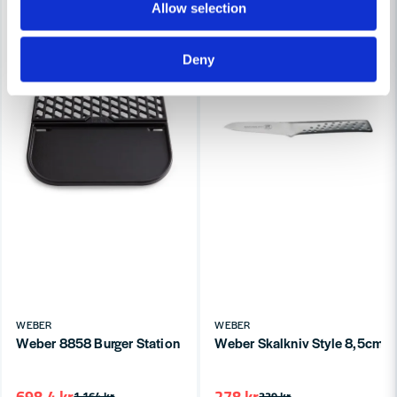
Allow selection
Deny
WEBER
WEBER
Weber 8858 Burger Station - GBS Black
Weber Skalkniv Style 8,5cm
698,4 kr
278 kr
1 164 kr
329 kr