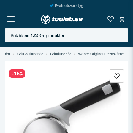
Kvalitetsverktyg
Fraktfritt över 999 SEK*
En järnhandel för alla
Sök bland 17400+ produkter..
Butik i Göteborg
ädgård
Grill & tillbehör
Grilltillbehör
Weber Original Pizzaskärare
-
16
%