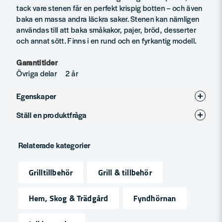
tack vare stenen får en perfekt krispig botten – och även
baka en massa andra läckra saker. Stenen kan nämligen
användas till att baka småkakor, pajer, bröd, desserter
och annat sött. Finns i en rund och en fyrkantig modell.
Garantitider
Övriga delar 2 år
Egenskaper
Ställ en produktfråga
Produkttyp
Bak & Pizza
question
Fråga oss något om denna produkten...
Relaterade kategorier
Grilltillbehör
Grill & tillbehör
name
Namn
Hem, Skog & Trädgård
Fyndhörnan