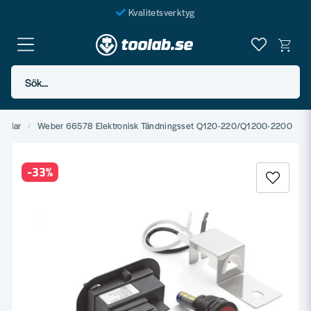
Kvalitetsverktyg
Fraktfritt över 999 SEK*
En järnhandel för alla
Sök...
Butik i Göteborg
delar
Weber 66578 Elektronisk Tändningsset Q120-220/Q1200-2200
-
33
%