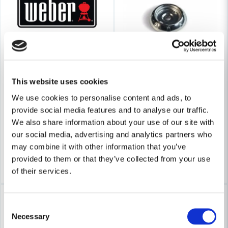
Skicka fråga
WEBER RESERVDELAR
This website uses cookies
Weber 66543 Sprint & Hårnål Q-lock
WEBER RESERVDELAR
Weber 69823 Ring Till Termome
We use cookies to personalise content and ads, to
provide social media features and to analyse our traffic.
48 kr
60 kr
We also share information about your use of our site with
126 kr
159 kr
Leveranstid ifrån leverantör ca
our social media, advertising and analytics partners who
Finns i Webblager
10-15 arbetsdagar
may combine it with other information that you’ve
Bevaka
Köp
provided to them or that they’ve collected from your use
of their services.
-21%
-41%
Consent
Necessary
Selection