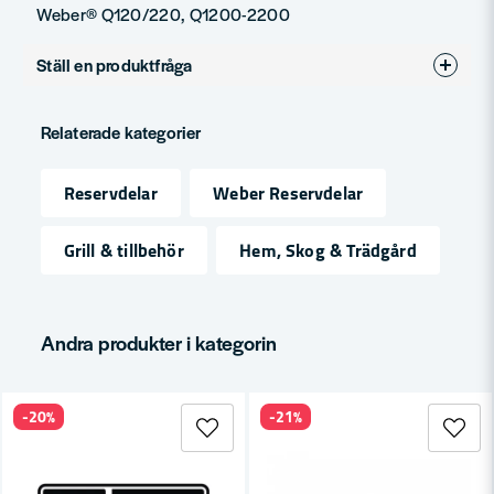
Weber® Q120/220, Q1200-2200
Ställ en produktfråga
question
Fråga oss något om denna produkten...
Relaterade kategorier
Reservdelar
Weber Reservdelar
name
Namn
Grill & tillbehör
Hem, Skog & Trädgård
email
Mejladress
Andra produkter i kategorin
-20%
-21%
Ja, ni får publicera min fråga