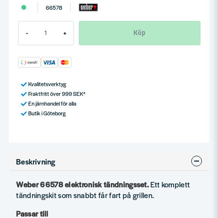
66578
Köp
-
+
Kvalitetsverktyg
Fraktfritt över 999 SEK*
En järnhandel för alla
Butik i Göteborg
Beskrivning
Weber 66578 elektronisk tändningsset.
Ett komplett
tändningskit som snabbt får fart på grillen.
Passar till