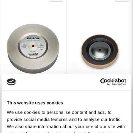
Skicka fråga
This website uses cookies
We use cookies to personalise content and ads, to
TORMEK
provide social media features and to analyse our traffic.
Tormek DF-200 Diamantskiva
TORMEK
Tormek LA-220 Läderbrynskiva 
We also share information about your use of our site with