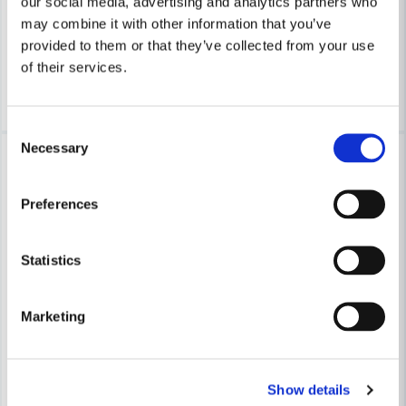
our social media, advertising and analytics partners who
2 357 kr
2 614 kr
may combine it with other information that you’ve
652 kr
791 kr
Leveranstid ifrån leverantör ca
provided to them or that they’ve collected from your use
Finns i Webblager
7-10 arbetsdagar
of their services.
Bevaka
Köp
Consent
Necessary
Selection
-33%
-18%
Preferences
Statistics
Marketing
Show details