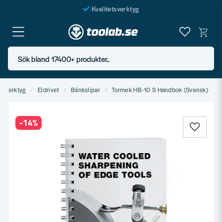
Kvalitetsverktyg
Fraktfritt över 999 SEK*
En järnhandel för alla
Sök bland 17400+ produkter..
Butik i Göteborg
ndverktyg
Eldrivet
Bänkslipar
Tormek HB-10 S Handbok (Svensk)
-
14
%