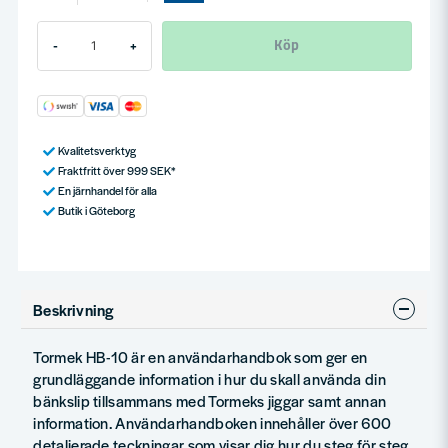
Köp
-
+
Kvalitetsverktyg
Fraktfritt över 999 SEK*
En järnhandel för alla
Butik i Göteborg
Beskrivning
Tormek HB-10 är en användarhandbok som ger en
grundläggande information i hur du skall använda din
bänkslip tillsammans med Tormeks jiggar samt annan
information. Användarhandboken innehåller över 600
detaljerade teckningar som visar dig hur du steg för steg