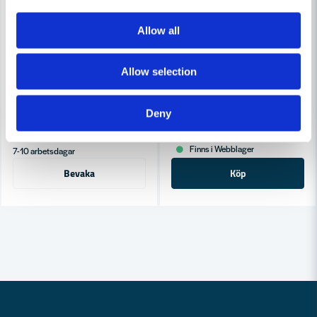
Allow all
TORMEK
Allow selection
Tormek KJ-140 Bred centrerande knivjigg
TORMEK
Tormek Slipstation TS-740
Deny
470 kr
698 kr
8 479 kr
10 301 kr
Leveranstid ifrån leverantör ca
Finns i Webblager
7-10 arbetsdagar
Bevaka
Köp