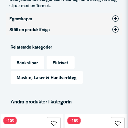
slipar med en Tormek.
Egenskaper
Ställ en produktfråga
Produkttyp
Tillbehör
question
Fråga oss något om denna produkten...
Relaterade kategorier
Bänkslipar
Eldrivet
name
Namn
Maskin, Laser & Handverktyg
email
Mejladress
Andra produkter i kategorin
-10%
-18%
Ja, ni får publicera min fråga