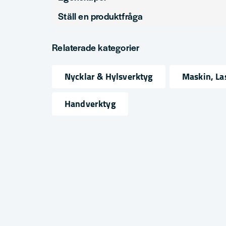
Ställ en produktfråga
Produkttyp
Hylss
question
Verktygsfäste
3/8"
Fråga oss något om denna produkten...
Relaterade kategorier
Nycklar & Hylsverktyg
Maskin, La
name
email
Namn
Mejlad
Handverktyg
Ja, ni får publicera min fråga