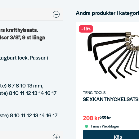
Andra produkter i kategor
-18%
rs krafthylssats.
lsor 3/8", 9 st långa
agbart lock. Passar i
ste) 6 7 8 10 13 mm,
te) 8 10 11 12 13 14 16 17
TENG TOOLS
SEXKANTNYCKELSATS
ste) 8 10 11 12 13 14 16 17
208 kr
255 kr
Finns i Webblager
Köp