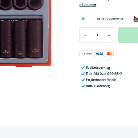
Läs mer
5020385020191
-
+
Kvalitetsverktyg
Fraktfritt över 999 SEK*
En järnhandel för alla
Butik i Göteborg