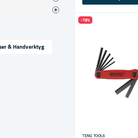
atser
-18%
ser & Handverktyg
ress
TENG TOOLS