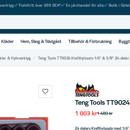
tsverktyg
Fraktfritt över 999 SEK*
En järnhandel för alla
Butik i Göte
& Kläder
Hem, Skog & Trädgård
Tillbehör & Förbrukning
Byggt
klar & Hylsverktyg
Teng Tools TT9024 Krafthylssats 1/4" & 3/8" 24-delar
Teng Tools TT9024 
1 003 kr
1 480 kr
24 delars Krafthylssats med 1/4