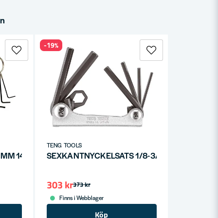
in
-19%
TENG TOOLS
 MM 1425
SEXKANTNYCKELSATS 1/8-3/8
303 kr
373 kr
Finns i Webblager
Köp