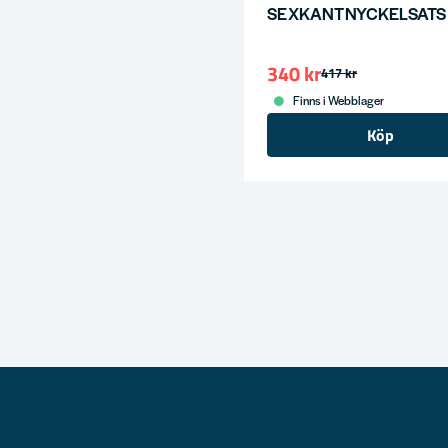
SEXKANTNYCKELSATS 
340 kr
417 kr
Finns i Webblager
Köp