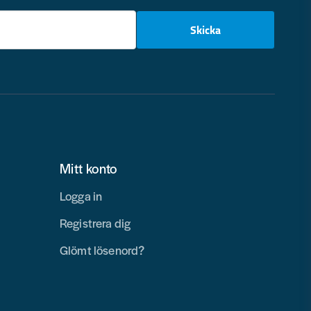
email
Skicka
Mitt konto
Logga in
Registrera dig
Glömt lösenord?