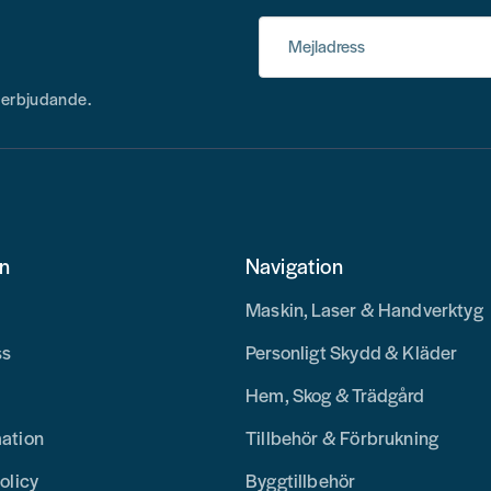
Mejladress
h erbjudande.
on
Navigation
Maskin, Laser & Handverktyg
ss
Personligt Skydd & Kläder
Hem, Skog & Trädgård
mation
Tillbehör & Förbrukning
olicy
Byggtillbehör