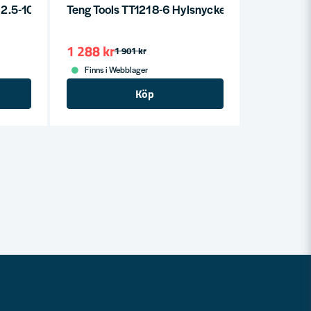
2.5-10MM
Teng Tools TT1218-6 Hylsnyckelsats 1/2" sexka
1 288 kr
1 901 kr
Finns i Webblager
Köp