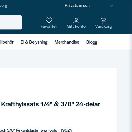
borg
illbehör
El & Belysning
Merchandise
Blogg
Krafthylssats 1/4" & 3/8" 24-delar
" och 3/8" fyrkantsfäste Teng Tools TT9024