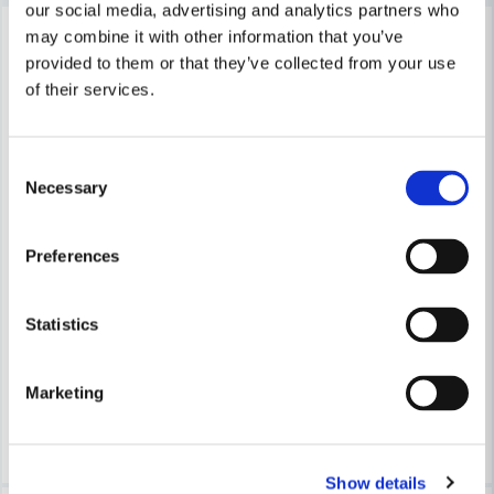
our social media, advertising and analytics partners who
-31%
-14%
may combine it with other information that you’ve
provided to them or that they’ve collected from your use
Skicka fråga
of their services.
Consent
Necessary
Selection
Preferences
PICA-MARKER
PICA-MARKER
Pica VISOR Märkpenna Gul
Pica Classic Permanent Svart
Statistics
91 kr
18 kr
132 kr
21 kr
Marketing
Finns i Webblager
Finns i Webblager
Köp
Köp
Show details