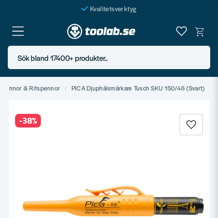
Kvalitetsverktyg
Fraktfritt över 999 SEK*
En järnhandel för alla
Sök bland 17400+ produkter..
Butik i Göteborg
kpennor & Ritspennor
PICA Djuphålsmärkare Tusch SKU 150/46 (Svart)
-
38
%