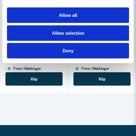
-31%
-38%
Allow all
Allow selection
PICA-MARKER
PICA-MARKER
Pica VISOR Märkpenna Vit
Pica Märkpenna Blå (Djuphåls
Deny
91 kr
85 kr
132 kr
137 kr
Finns i Webblager
Finns i Webblager
Köp
Köp