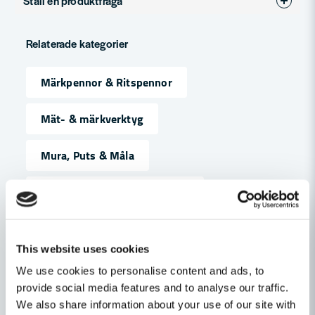
Ställ en produktfråga
Produkttyp
Märkpenna
question
Fråga oss något om denna produkten...
Relaterade kategorier
Märkpennor & Ritspennor
name
Namn
Mät- & märkverktyg
Mura, Puts & Måla
email
Mejladress
Maskin, Laser & Handverktyg
Handverktyg
Byggtillbehör
Ja, ni får publicera min fråga
This website uses cookies
We use cookies to personalise content and ads, to
Andra produkter i kategorin
provide social media features and to analyse our traffic.
We also share information about your use of our site with