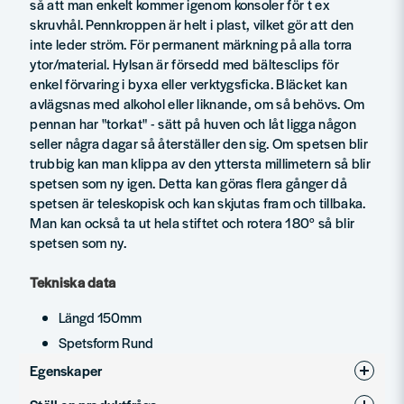
så att man enkelt kommer igenom konsoler för t ex
skruvhål. Pennkroppen är helt i plast, vilket gör att den
inte leder ström. För permanent märkning på alla torra
ytor/material. Hylsan är försedd med bältesclips för
enkel förvaring i byxa eller verktygsficka. Bläcket kan
avlägsnas med alkohol eller liknande, om så behövs. Om
pennan har "torkat" - sätt på huven och låt ligga någon
seller några dagar så återställer den sig. Om spetsen blir
trubbig kan man klippa av den yttersta millimetern så blir
spetsen som ny igen. Detta kan göras flera gånger då
spetsen är teleskopisk och kan skjutas fram och tillbaka.
Man kan också ta ut hela stiftet och rotera 180° så blir
spetsen som ny.
Tekniska data
Längd 150mm
Spetsform Rund
Egenskaper