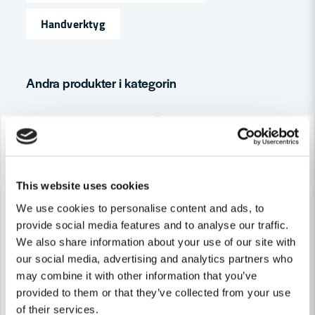
Handverktyg
email
Mejladress
Andra produkter i kategorin
Ja, ni får publicera min fråga
-19%
-18%
This website uses cookies
We use cookies to personalise content and ads, to
provide social media features and to analyse our traffic.
Skicka fråga
We also share information about your use of our site with
OSBORN
OSBORN
our social media, advertising and analytics partners who
Osborn Handstålborste Ergo 2-Rad Mässing
Osborn Handstålborste Ergo 
may combine it with other information that you’ve
provided to them or that they’ve collected from your use
138 kr
173 kr
of their services.
170 kr
212 kr