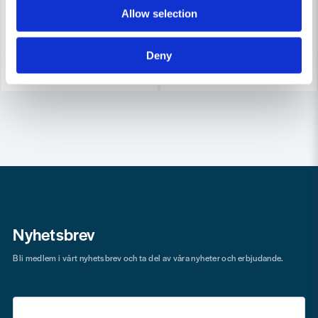
121 kr
149 kr
58 kr
Allow selection
89 kr
Leveranstid ifrån leverantör ca
Finns i Webblager
3-7 arbetsdagar
Deny
Köp
Köp
Nyhetsbrev
Bli medlem i vårt nyhetsbrev och ta del av våra nyheter och erbjudande.