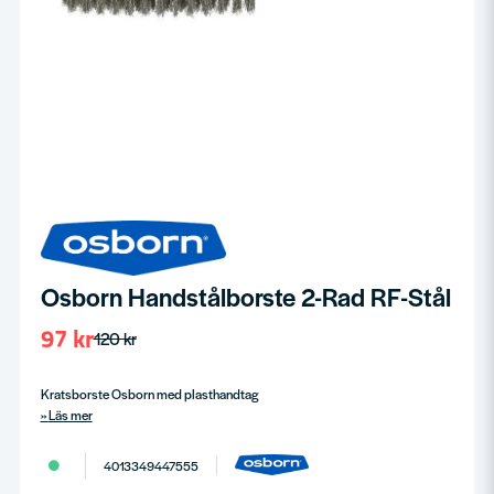
Osborn Handstålborste 2-Rad RF-Stål
97 kr
120 kr
Kratsborste Osborn med plasthandtag
Läs mer
4013349447555