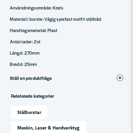
Användningsområde: Krats
Material i borste: Vågig syrafast rostfri ståltråd
Handtagsmaterial: Plast
Antal rader: 2st
Längd: 270mm
Bredd: 25mm
Ställ en produktfråga
question
Fråga oss något om denna produkten...
Relaterade kategorier
Stålborstar
name
Namn
Maskin, Laser & Handverktyg