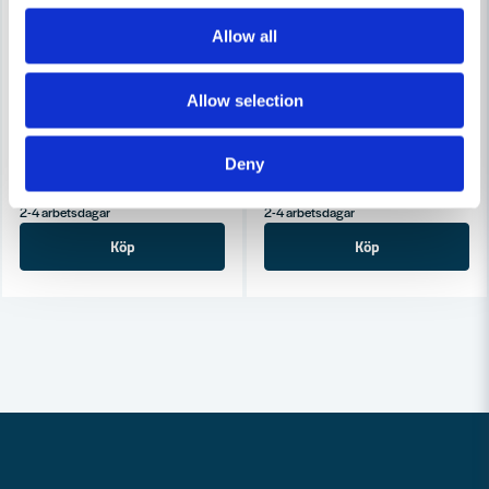
Allow all
LIMIT
LIMIT
Limit 610 Multimeter Digital
Limit Spänningsprovare 110
Allow selection
2 035 kr
1 788 kr
2 352 kr
1 995 kr
Deny
Leveranstid ifrån leverantör ca
Leveranstid ifrån leverantör ca
2-4 arbetsdagar
2-4 arbetsdagar
Köp
Köp