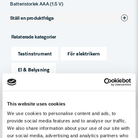
Batteristorlek AAA (1.5 V)
Ställ en produktfråga
question
Fråga oss något om denna produkten...
Relaterade kategorier
Testinstrument
För elektrikern
name
Namn
El & Belysning
email
Mejladress
Andra produkter i kategorin
This website uses cookies
We use cookies to personalise content and ads, to
-18%
-10%
Ja, ni får publicera min fråga
provide social media features and to analyse our traffic.
We also share information about your use of our site with
our social media, advertising and analytics partners who