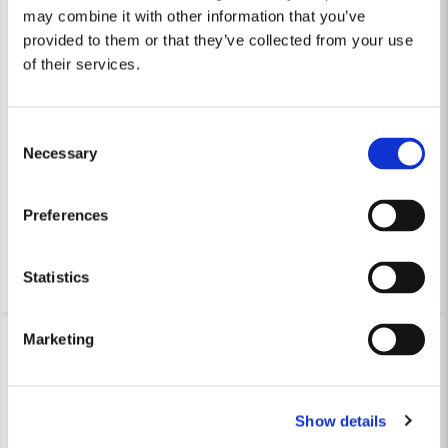
may combine it with other information that you’ve
provided to them or that they’ve collected from your use
of their services.
LIMIT
LIMIT
Skicka fråga
Limit Multimeter 500
Limit 500 AUTO Multimeter Di
Consent
Necessary
Selection
2 410 kr
2 025 kr
2 950 kr
2 260 kr
Leveranstid ifrån leverantör ca
Leveranstid ifrån leverantör ca
Preferences
2-4 arbetsdagar
2-4 arbetsdagar
Köp
Köp
Statistics
-13%
-10%
Marketing
Show details