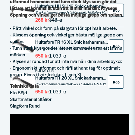
utformad hammare med tunn stark klys som gör det
Hultafors HHSH 16 Snickarhammare med Stålrörsskaft 16OZ 720g
lättare att komma åt utan att lämna märken. Klysens
Köp
Snickarhammare med stålrörsskaft. Hultafors HHSH 16
öppning och vinkel ger bästa möjliga grepp om spiken.
268 kr
348 kr
- Rätt vinkel och form på slagytan för optimalt arbete.
- Klysens öppning och vinkel ger bästa möjliga grepp om
HULTAFORS
spiken.
Hultafors TR 16 XL Snickarhammare Rak klo 740g
Köp
- Tunn stark klys gör det lätt att komma åt utan att lämna
Snickarhammare med rak klo. Hultafors TR 16 XL
märken.
650 kr
1 039 kr
- Klysen är rundad för att inte riva hål i dina arbetsbyxor.
- Ergonomiskt utformat och räfflat handtag för optimalt
HULTAFORS
grepp. Finns i två storlekar, L och XL.
Hultafors TR 20 XL Snickarhammare Rak klo 810g
Köp
Snickarhammare med rak klo. Hultafors TR 20 XL
Tekniska data
Klo Böjd
650 kr
1 039 kr
Skaftmaterial Stålrör
Slagform Rund