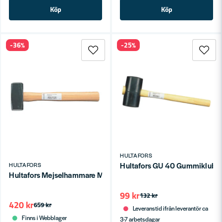
Köp
Köp
-36%
-25%
HULTAFORS
Hultafors GU 40 Gummiklubba
HULTAFORS
Hultafors Mejselhammare MH1500 1,5kg
99 kr
132 kr
420 kr
659 kr
Leveranstid ifrån leverantör ca
Finns i Webblager
3-7 arbetsdagar