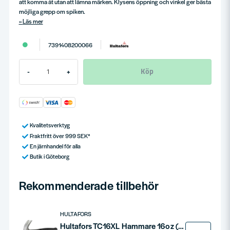
att komma åt utan att lämna märken. Klysens öppning och vinkel ger bästa
möjliga grepp om spiken.
Läs mer
7391408200066
Köp
-
+
Kvalitetsverktyg
Fraktfritt över 999 SEK*
En järnhandel för alla
Butik i Göteborg
Rekommenderade tillbehör
HULTAFORS
Hultafors TC16XL Hammare 16oz (720g)