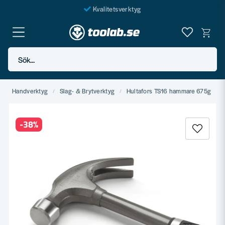
Kvalitetsverktyg
Fraktfritt över 999 SEK*
En järnhandel för alla
Sök...
Butik i Göteborg
g
Handverktyg
Slag- & Brytverktyg
Hultafors TS16 hammare 675g
-
38
%