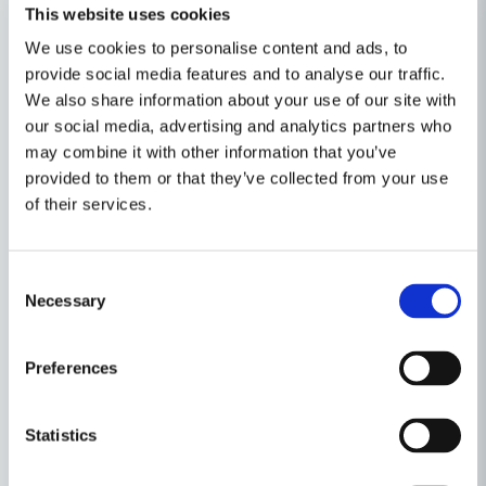
This website uses cookies
We use cookies to personalise content and ads, to
provide social media features and to analyse our traffic.
We also share information about your use of our site with
our social media, advertising and analytics partners who
Egenskaper
may combine it with other information that you’ve
Ställ en produktfråga
Produkttyp
Hammare
provided to them or that they’ve collected from your use
of their services.
question
Fråga oss något om denna produkten...
Relaterade kategorier
Consent
Slag- & Brytverktyg
Necessary
Selection
name
Namn
Maskin, Laser & Handverktyg
Preferences
Handverktyg
email
Mejladress
Statistics