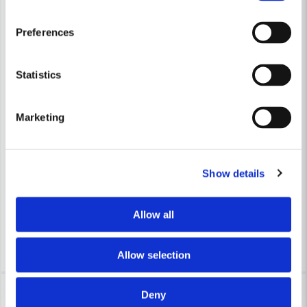
Preferences
Skicka fråga
Statistics
Marketing
HULTAFORS
HULTAFORS
Hultafors Snörslåkrita VIT 360g
Hultafors Snörslåkrita BLÅ 3
Show details
94 kr
97 kr
125 kr
129 kr
Leveranstid ifrån leverantör ca
Leveranstid ifrån leverantör ca
Allow all
3-7 arbetsdagar
3-7 arbetsdagar
Köp
Köp
Allow selection
-25%
-25%
Deny