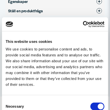
Egenskaper
Ställ en produktfråga
Produkttyp
Måttband
question
Fråga oss något om denna produkten...
Relaterade kategorier
Mätverktyg & Vattenpass
This website uses cookies
name
We use cookies to personalise content and ads, to
Namn
Maskin, Laser & Handverktyg
provide social media features and to analyse our traffic.
We also share information about your use of our site with
Handverktyg
our social media, advertising and analytics partners who
email
Mejladress
may combine it with other information that you’ve
provided to them or that they’ve collected from your use
Andra produkter i kategorin
of their services.
Ja, ni får publicera min fråga
-25%
-25%
Consent
Necessary
Selection