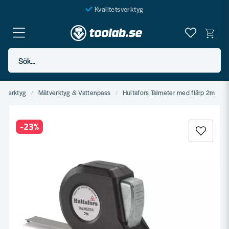
Kvalitetsverktyg
Fraktfritt över 999 SEK*
En järnhandel för alla
Sök...
Butik i Göteborg
dverktyg
Mätverktyg & Vattenpass
Hultafors Talmeter med flärp 2m
-
23
%