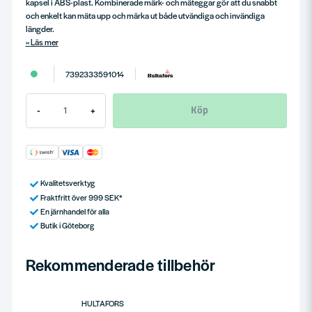
kapsel i ABS-plast. Kombinerade märk- och mäteggar gör att du snabbt
och enkelt kan mäta upp och märka ut både utvändiga och invändiga
längder.
Läs mer
7392333591014
Köp
-
+
Kvalitetsverktyg
Fraktfritt över 999 SEK*
En järnhandel för alla
Butik i Göteborg
Rekommenderade tillbehör
HULTAFORS