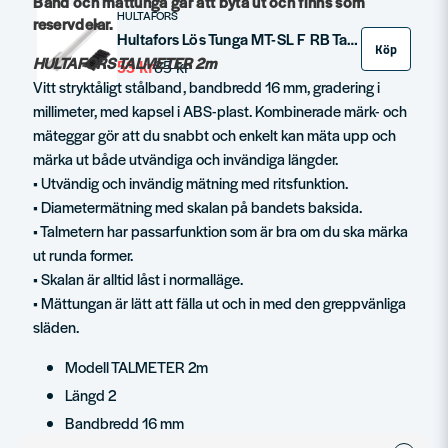
Band och mättunga går att byta ut och finns som
HULTAFORS
reservdelar.
Hultafors Lös Tunga MT-SL F RB Talmeter
Köp
HULTAFORS TALMETER 2m
53 kr
85 kr
Vitt stryktåligt stålband, bandbredd 16 mm, gradering i
millimeter, med kapsel i ABS-plast. Kombinerade märk- och
mäteggar gör att du snabbt och enkelt kan mäta upp och
märka ut både utvändiga och invändiga längder.
• Utvändig och invändig mätning med ritsfunktion.
• Diametermätning med skalan på bandets baksida.
• Talmetern har passarfunktion som är bra om du ska märka
ut runda former.
• Skalan är alltid låst i normalläge.
• Mättungan är lätt att fälla ut och in med den greppvänliga
släden.
Modell TALMETER 2m
Längd 2
Bandbredd 16 mm