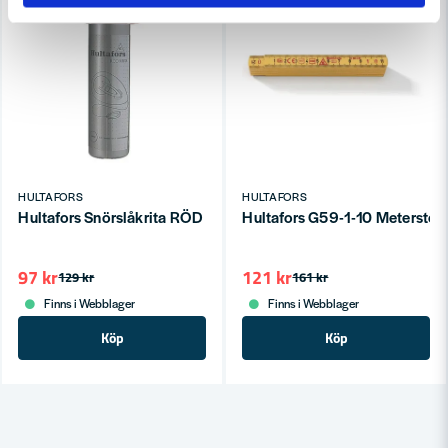
HULTAFORS
HULTAFORS
Hultafors Snörslåkrita RÖD 360g
Hultafors G59-1-10 Meterstoc
97 kr
121 kr
129 kr
161 kr
Finns i Webblager
Finns i Webblager
Köp
Köp