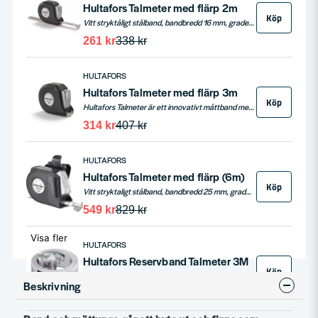
Hultafors Talmeter med flärp 2m
Köp
Vitt stryktåligt stålband, bandbredd 16 mm, gradering i millimeter, med kapsel i ABS-plast. Kombinerade märk- och mäteggar gör att du snabbt och enkelt kan mäta upp och märka ut både utvändiga och invändiga längder.
261 kr
338 kr
HULTAFORS
Hultafors Talmeter med flärp 3m
Köp
Hultafors Talmeter är ett innovativt måttband med en längd på 3m och bandbredd på 16 mm, utrustat med en gradering i millimeter för precision. Dess kapsel i ABS-plast och vitt stryktåligt stålband kombinerar hållbarhet med funktionell design, inklusive märk- och mäteggar för både utvändiga och invändiga mätningar.
314 kr
407 kr
HULTAFORS
Hultafors Talmeter med flärp (6m)
Köp
Vitt stryktaligt stålband, bandbredd 25 mm, gradering i millimeter med bläckstråleteknik, med kapsel i ABS-plast. Kombinerade mark- och mäteggar gor att du snabbt och enkelt kan mata upp och märka ut, både utvandiga och invändiga längder.
549 kr
829 kr
Visa fler
HULTAFORS
Hultafors Reservband Talmeter 3M
Köp
Reservmåttband till din hultafors talmeter. Släng inte din talmeter när bandet är slitet, byt ut det istället.
Beskrivning
177 kr
229 kr