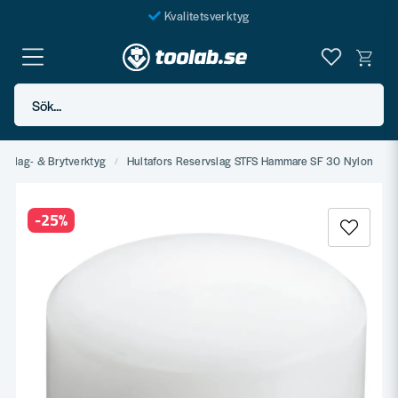
Kvalitetsverktyg
Fraktfritt över 999 SEK*
En järnhandel för alla
Sök...
Butik i Göteborg
Slag- & Brytverktyg
Hultafors Reservslag STFS Hammare SF 30 Nylon
-
25
%