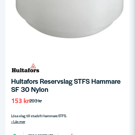
Hultafors Reservslag STFS Hammare
SF 30 Nylon
153 kr
203 kr
Lösa slag till studsfri hammare STFS.
Läs mer