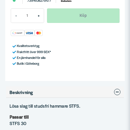
7391408275477
Köp
-
+
Kvalitetsverktyg
Fraktfritt över 999 SEK*
En järnhandel för alla
Butik i Göteborg
Beskrivning
Lösa slag till studsfri hammare STFS.
Passar till
STFS 30