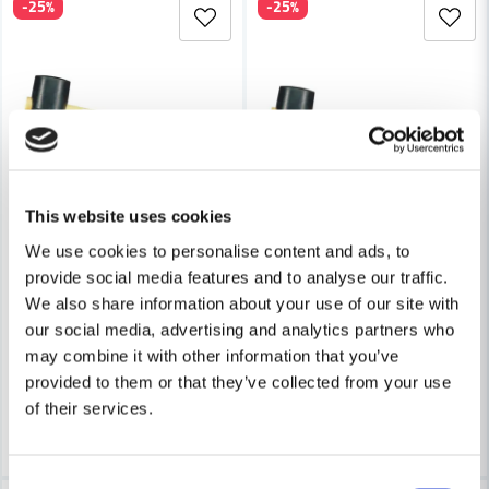
-25%
-25%
Skicka fråga
This website uses cookies
HULTAFORS
We use cookies to personalise content and ads, to
Hultafors GU 40 Gummiklubba (150g)
HULTAFORS
provide social media features and to analyse our traffic.
Hultafors GU 55 Gummiklubb
We also share information about your use of our site with
our social media, advertising and analytics partners who
99 kr
132 kr
113 kr
may combine it with other information that you’ve
151 kr
Leveranstid ifrån leverantör ca
provided to them or that they’ve collected from your use
Finns i Webblager
3-7 arbetsdagar
of their services.
Bevaka
Köp
Consent