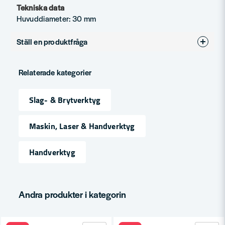
Tekniska data
Huvuddiameter: 30 mm
Ställ en produktfråga
question
Fråga oss något om denna produkten...
Relaterade kategorier
Slag- & Brytverktyg
name
Namn
Maskin, Laser & Handverktyg
Handverktyg
email
Mejladress
Andra produkter i kategorin
Ja, ni får publicera min fråga