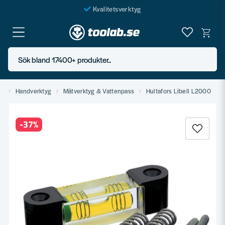
Kvalitetsverktyg
Fraktfritt över 999 SEK*
En järnhandel för alla
Sök bland 17400+ produkter..
Butik i Göteborg
yg
Handverktyg
Mätverktyg & Vattenpass
Hultafors Libell L2000
-
37
%