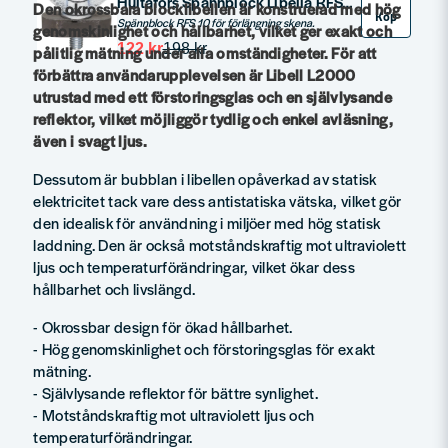
Hultafors Spännblock Libella RFS10
Den okrossbara blocklibellen är konstruerad med hög
Köp
Spännblock RFS 10 för förlängning skena.
genomskinlighet och hållbarhet, vilket ger exakt och
122 kr
198 kr
pålitlig mätning under alla omständigheter. För att
förbättra användarupplevelsen är Libell L2000
utrustad med ett förstoringsglas och en självlysande
reflektor, vilket möjliggör tydlig och enkel avläsning,
även i svagt ljus.
Dessutom är bubblan i libellen opåverkad av statisk
elektricitet tack vare dess antistatiska vätska, vilket gör
den idealisk för användning i miljöer med hög statisk
laddning. Den är också motståndskraftig mot ultraviolett
ljus och temperaturförändringar, vilket ökar dess
hållbarhet och livslängd.
- Okrossbar design för ökad hållbarhet.
- Hög genomskinlighet och förstoringsglas för exakt
mätning.
- Självlysande reflektor för bättre synlighet.
- Motståndskraftig mot ultraviolett ljus och
temperaturförändringar.