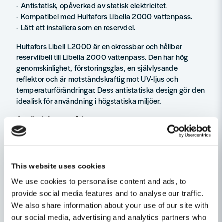
- Antistatisk, opåverkad av statisk elektricitet.
- Kompatibel med Hultafors Libella 2000 vattenpass.
- Lätt att installera som en reservdel.
Hultafors Libell L2000 är en okrossbar och hållbar
reservlibell till Libella 2000 vattenpass. Den har hög
genomskinlighet, förstoringsglas, en självlysande
reflektor och är motståndskraftig mot UV-ljus och
temperaturförändringar. Dess antistatiska design gör den
idealisk för användning i högstatiska miljöer.
Användningsområden
Byggplatser
Renoveringsprojekt
Inomhustillämpningar
Utomhustillämpningar
This website uses cookies
We use cookies to personalise content and ads, to
Ställ en produktfråga
provide social media features and to analyse our traffic.
We also share information about your use of our site with
question
Fråga oss något om denna produkten...
Relaterade kategorier
our social media, advertising and analytics partners who