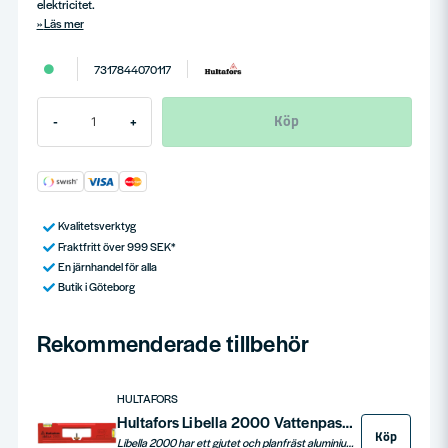
elektricitet.
Läs mer
7317844070117
Köp
-
+
Kvalitetsverktyg
Fraktfritt över 999 SEK*
En järnhandel för alla
Butik i Göteborg
Rekommenderade tillbehör
HULTAFORS
Hultafors Libella 2000 Vattenpassdel
Köp
Libella 2000 har ett gjutet och planfräst aluminiumhus.