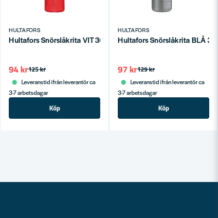
HULTAFORS
HULTAFORS
Hultafors Snörslåkrita VIT 360g
Hultafors Snörslåkrita BLÅ 3
94 kr
97 kr
125 kr
129 kr
Leveranstid ifrån leverantör ca
Leveranstid ifrån leverantör ca
3-7 arbetsdagar
3-7 arbetsdagar
Köp
Köp