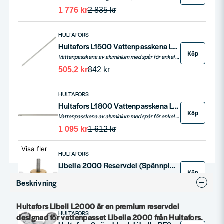
1 776 kr
2 835 kr
HULTAFORS
Hultafors L1500 Vattenpasskena LIBELLA 2000
Köp
Vattenpasskena av aluminium med spår för enkel och steglös montering på Libella 2000.
505,2 kr
842 kr
HULTAFORS
Hultafors L1800 Vattenpasskena Libella 2000 1800mm
Köp
Vattenpasskena av aluminium med spår för enkel och steglös montering på Libella 2000.
1 095 kr
1 612 kr
Visa fler
HULTAFORS
Libella 2000 Reservdel (Spännplatta med mutter)
Köp
Reservdel till Hultafors Libella 2000.
Beskrivning
176 kr
227 kr
Hultafors Libell L2000 är en premium reservdel
HULTAFORS
designad för vattenpasset Libella 2000 från Hultafors.