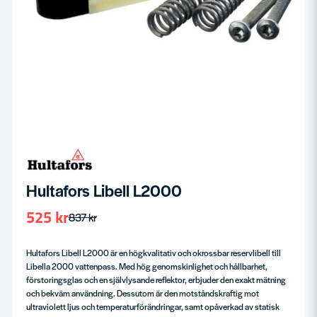
Hultafors Libell L2000
525 kr
837 kr
Hultafors Libell L2000 är en högkvalitativ och okrossbar reservlibell till
Libella 2000 vattenpass. Med hög genomskinlighet och hållbarhet,
förstoringsglas och en självlysande reflektor, erbjuder den exakt mätning
och bekväm användning. Dessutom är den motståndskraftig mot
ultraviolett ljus och temperaturförändringar, samt opåverkad av statisk