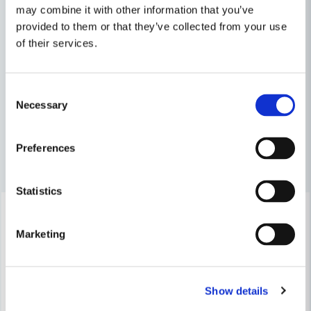
may combine it with other information that you’ve
provided to them or that they’ve collected from your use
Mätverktyg & Vattenpass
of their services.
name
Namn
Maskin, Laser & Handverktyg
Consent
Handverktyg
Necessary
Selection
email
Mejladress
Preferences
Andra produkter i kategorin
Ja, ni får publicera min fråga
Statistics
-23%
-25%
Marketing
Show details
Skicka fråga