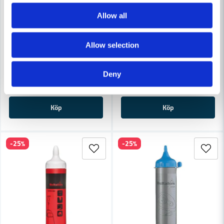
Allow all
HULTAFORS
HULTAFORS
Allow selection
Hultafors Reservsnöre RAL 30
Hultafors Snörslåkrita RÖD 3
Deny
144 kr
97 kr
186 kr
129 kr
Finns i Webblager
Finns i Webblager
Köp
Köp
-25%
-25%