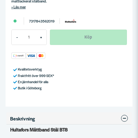
mattlackerat stålband.
Läs mer
7317843562019
Köp
-
+
Kvalitetsverktyg
Fraktfritt över 999 SEK*
En järnhandel för alla
Butik i Göteborg
Beskrivning
Hultafors Måttband Stål BT8