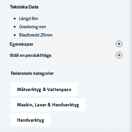
Tekniska Data
Längd 8m
Gradering mm
Bladbredd 25mm
Egenskaper
Ställ en produktfråga
Produkttyp
Måttband
question
Fråga oss något om denna produkten...
Relaterade kategorier
Mätverktyg & Vattenpass
name
Namn
Maskin, Laser & Handverktyg
Handverktyg
email
Mejladress