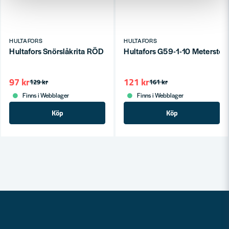
HULTAFORS
HULTAFORS
Hultafors Snörslåkrita RÖD 360g
Hultafors G59-1-10 Meterstoc
97 kr
121 kr
129 kr
161 kr
Finns i Webblager
Finns i Webblager
Köp
Köp