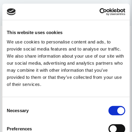
Andra produkter i kategorin
Ja, ni får publicera min fråga
-25%
-25%
This website uses cookies
We use cookies to personalise content and ads, to
provide social media features and to analyse our traffic.
We also share information about your use of our site with
our social media, advertising and analytics partners who
may combine it with other information that you’ve
Skicka fråga
provided to them or that they’ve collected from your use
of their services.
HULTAFORS
HULTAFORS
Hultafors Snörslåkrita VIT 360g
Hultafors Snörslåkrita BLÅ 3
Consent
Necessary
Selection
94 kr
97 kr
125 kr
129 kr
Preferences
Leveranstid ifrån leverantör ca
Leveranstid ifrån leverantör ca