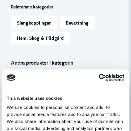
question
Fråga oss något om denna produkten...
Relaterade kategorier
Slangkopplingar
Bevattning
name
Namn
Hem, Skog & Trädgård
email
Mejladress
Andra produkter i kategorin
-26%
-23%
Ja, ni får publicera min fråga
This website uses cookies
We use cookies to personalise content and ads, to
provide social media features and to analyse our traffic.
We also share information about your use of our site with
our social media, advertising and analytics partners who