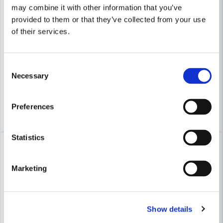
may combine it with other information that you’ve
Skicka fråga
provided to them or that they’ve collected from your use
HOZELOCK
HOZELOCK
of their services.
Hozelock Snabbkoppling Soft 12,5-15mm Bulk
Hozelock Krankoppling 2-väg
55 kr
287 kr
Consent
74 kr
371 kr
Necessary
Selection
Leveranstid ifrån leverantör ca
Leveranstid ifrån leverantör ca
3-7 arbetsdagar
3-7 arbetsdagar
Preferences
Köp
Köp
Statistics
-25%
-23%
Marketing
Show details