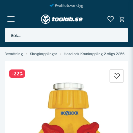
Kvalitetsverktyg
Fraktfritt över 999 SEK*
En järnhandel för alla
Sök...
Butik i Göteborg
Bevattning
Slangkopplingar
Hozelock Krankoppling 2-vägs 2256
-
22
%