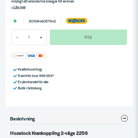
möjligt att ansluta två slangar till en kran
Läs mer
5010646057042
Köp
-
+
Kvalitetsverktyg
Fraktfritt över 999 SEK*
En järnhandel för alla
Butik i Göteborg
Beskrivning
Hozelock Krankoppling 2-vägs 2256