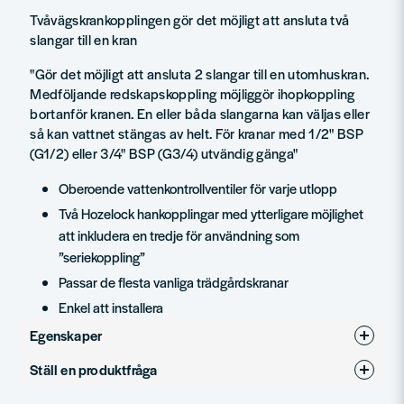
Tvåvägskrankopplingen gör det möjligt att ansluta två
slangar till en kran
"Gör det möjligt att ansluta 2 slangar till en utomhuskran.
Medföljande redskapskoppling möjliggör ihopkoppling
bortanför kranen. En eller båda slangarna kan väljas eller
så kan vattnet stängas av helt. För kranar med 1/2" BSP
(G1/2) eller 3/4" BSP (G3/4) utvändig gänga"
Oberoende vattenkontrollventiler för varje utlopp
Två Hozelock hankopplingar med ytterligare möjlighet
att inkludera en tredje för användning som
”seriekoppling”
Passar de flesta vanliga trädgårdskranar
Enkel att installera
Egenskaper
Ställ en produktfråga
Produkttyp
Krankoppling