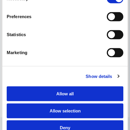
-16%
-16%
Preferences
Statistics
Marketing
HABO
Habo Dörrhandtag Chicago R
HABO
Habo Dörrhandtag Boston RFR SB
Show details
316 kr
375 kr
316 kr
375 kr
Leveranstid ifrån leverantör ca
Finns i Webblager
Allow all
7-10 arbetsdagar
Köp
Köp
Allow selection
Deny