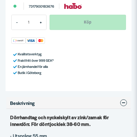
7317900183676
Köp
-
+
Kvalitetsverktyg
Fraktfritt över 999 SEK*
En järnhandel för alla
Butik i Göteborg
Beskrivning
Dörrhandtag och nyckelskylt av zink/zamak för
innerdörr. För dörrtjocklek 38-60 mm.
- Utsprång 55 mm.