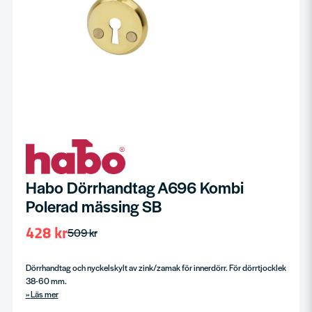
Habo Dörrhandtag A696 Kombi
Polerad mässing SB
428 kr
509 kr
Dörrhandtag och nyckelskylt av zink/zamak för innerdörr. För dörrtjocklek
38-60 mm.
Läs mer