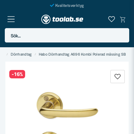
Kvalitetsverktyg
Fraktfritt över 999 SEK*
En järnhandel för alla
Sök...
Butik i Göteborg
ent
Dörrhandtag
Habo Dörrhandtag A696 Kombi Polerad mässing SB
-
16
%