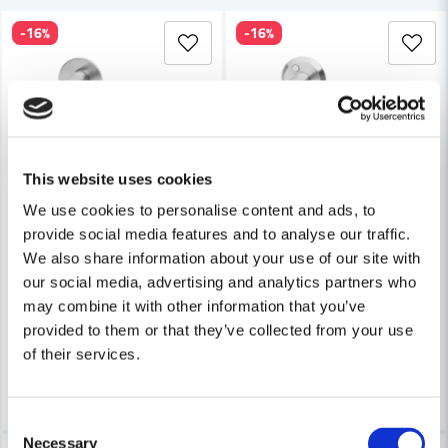
-16%
-16%
Ja, ni får publicera min fråga
This website uses cookies
We use cookies to personalise content and ads, to
HABO
HABO
Skicka fråga
provide social media features and to analyse our traffic.
Habo Dörrhandtag Denver Kombi Borstad krom SB
Habo Dörrhandtag Boston Ko
We also share information about your use of our site with
our social media, advertising and analytics partners who
411 kr
283 kr
488 kr
336 kr
may combine it with other information that you’ve
Leveranstid ifrån leverantör ca
Leveranstid ifrån leverantör ca
provided to them or that they’ve collected from your use
7-10 arbetsdagar
7-10 arbetsdagar
of their services.
Köp
Köp
Consent
Necessary
Selection