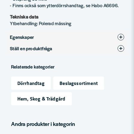
- Finns också som ytterdörrshandtag, se Habo A6696.
Tekniska data
Ytbehandling: Polerad mässing
Egenskaper
Ställ en produktfråga
Ytbehandling
Mässing polerad
question
Produkttyp
Dörrhandtag
Fråga oss något om denna produkten...
Relaterade kategorier
Dörrhandtag
Beslagssortiment
name
Namn
Hem, Skog & Trädgård
email
Mejladress
Andra produkter i kategorin